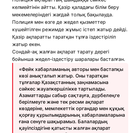
келмейтінін айтты. Қазір қаладағы білім беру
мекемелеріндегі жағдай толық бақылауда.
Полиция мен өзге де жедел қызметтер
күшейтілген режимде жұмыс істеп жатыр дейді.
Қазір ақпаратты таратқан тұлға іздестіріліп
жатыр екен.
Сондай-ақ жалған ақпарат тарату дерегі
бойынша жедел-іздестіру шаралары басталған.
«Фейк хабарламаның авторы мен бастапқы
көзі анықталып жатыр. Оны таратқан
тұлғалар Қазақстанның заңнамасына
сәйкес жауапкершілікке тартылады.
Азаматтарды сабыр сақтауға, дүрбелеңге
берілмеуге және тек ресми ақпарат
көздеріне, мемлекеттік органдар мен құқық
қорғау құрылымдарының хабарламаларына
ғана сенуге шақырамыз. Балалардың
қауіпсіздігіне қатысты жалған ақпарат