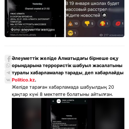
Фото: әлеуметтік желіден
Әлеуметтік желіде Алматыдағы бірнеше оқу
орындарына террористік шабуыл жасалатыны
туралы хабарламалар тарады, деп хабарлайды
Politico.kz
.
Желіде тараған хабарламада шабуылдың 20
қаңтар күні 8 мектепте болатыны айтылған.