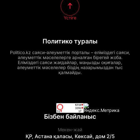
Үстіге
Политико туралы
Politico.kz саяси-әлеуметтік порталы – еліміздегі саяси,
әлеуметтік мәселелерге арналған бірегей жоба.
Еліміздегі саяси жағдайлар, маңызды оқиғалар,
әлеуметтік мәселелер біздің назарымыздан тыс
қалмайды.
Бізбен байланыс
Мекен-жай
ҚР, Астана қаласы, Көксай, дом 2/5