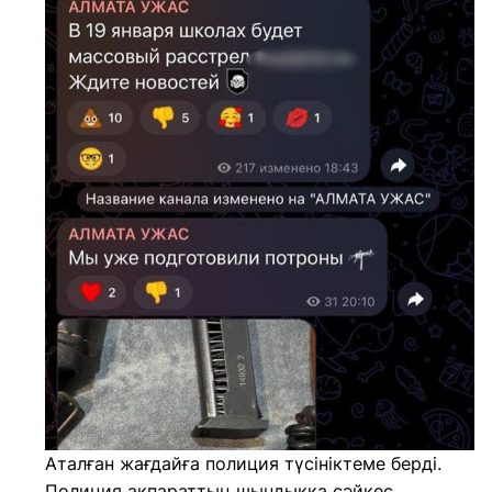
Аталған жағдайға полиция түсініктеме берді.
Полиция ақпараттың шындыққа сәйкес