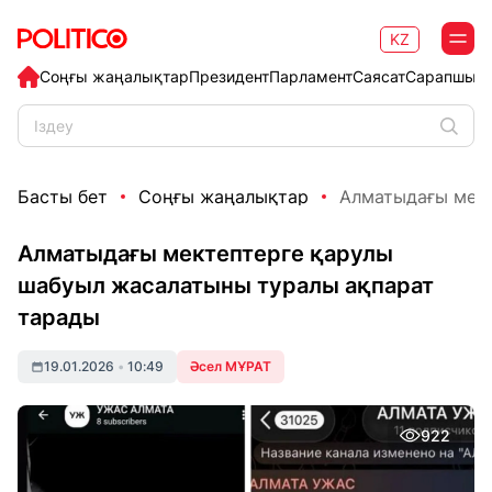
KZ
Соңғы жаңалықтар
Президент
Парламент
Саясат
Сарапшыл
Басты бет
Соңғы жаңалықтар
Алматыдағы мект
Алматыдағы мектептерге қарулы
шабуыл жасалатыны туралы ақпарат
тарады
19.01.2026
•
10:49
Әсел МҰРАТ
922