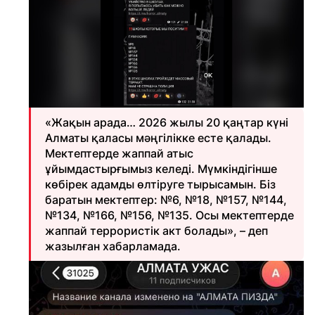
«Жақын арада… 2026 жылы 20 қаңтар күні
Алматы қаласы мәңгілікке есте қалады.
Мектептерде жаппай атыс
ұйымдастырғымыз келеді. Мүмкіндігінше
көбірек адамды өлтіруге тырысамын. Біз
баратын мектептер: №6, №18, №157, №144,
№134, №166, №156, №135. Осы мектептерде
жаппай террористік акт болады», – деп
жазылған хабарламада.