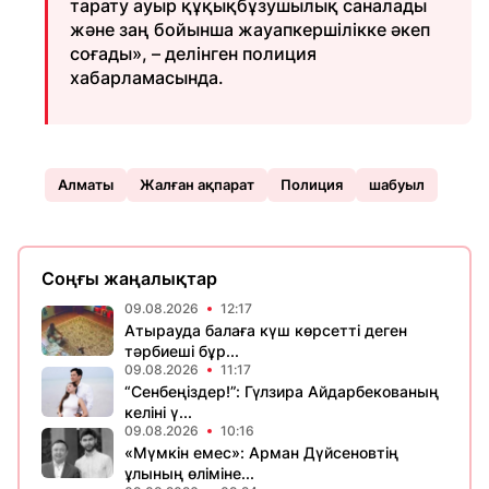
тарату ауыр құқықбұзушылық саналады
және заң бойынша жауапкершілікке әкеп
соғады», – делінген полиция
хабарламасында.
Алматы
Жалған ақпарат
Полиция
шабуыл
Соңғы жаңалықтар
09.08.2026
12:17
Атырауда балаға күш көрсетті деген
тәрбиеші бұр...
09.08.2026
11:17
“Сенбеңіздер!”: Гүлзира Айдарбекованың
келіні ү...
09.08.2026
10:16
«Мүмкін емес»: Арман Дүйсеновтің
ұлының өліміне...