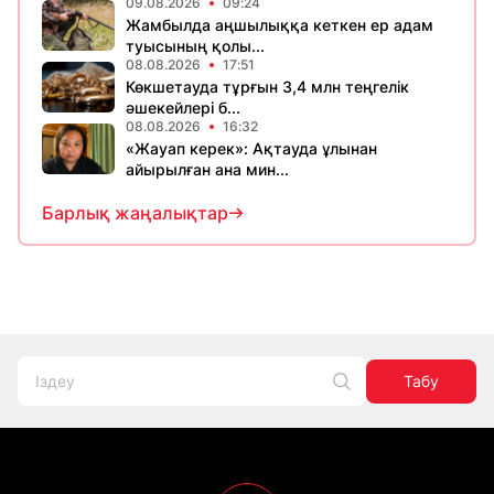
09.08.2026
09:24
Жамбылда аңшылыққа кеткен ер адам
туысының қолы...
08.08.2026
17:51
Көкшетауда тұрғын 3,4 млн теңгелік
әшекейлері б...
08.08.2026
16:32
«Жауап керек»: Ақтауда ұлынан
айырылған ана мин...
Барлық жаңалықтар
Табу