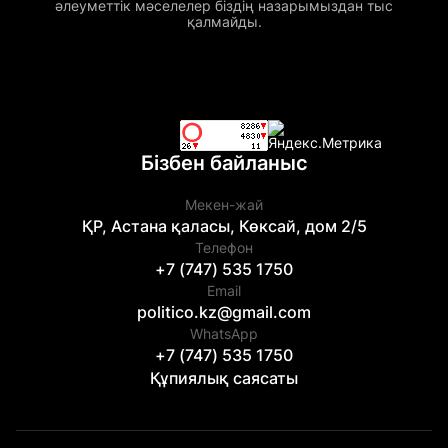
әлеуметтік мәселелер біздің назарымыздан тыс
қалмайды.
Бізбен байланыс
Мекен-жай
ҚР, Астана қаласы, Көксай, дом 2/5
Телефон
+7 (747) 535 1750
Email
politico.kz@gmail.com
WhatsApp
+7 (747) 535 1750
Құпиялық саясаты