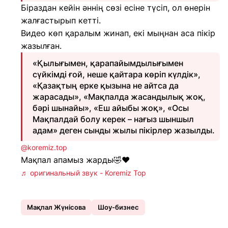
Біраздан кейін әннің сөзі есіне түсіп, ол өнерін
жалғастырып кетті.
Видео көп қаралым жинап, екі мыңнан аса пікір
жазылған.
«Қылығымен, қарапайымдылығымен
сүйкімді ғой, неше қайтара көріп күлдік»,
«Қазақтың ерке қызына не айтса да
жарасады», «Мақпалда жасандылық жоқ,
бәрі шынайы», «Еш айыбы жоқ», «Осы
Мақпалдай болу керек – нағыз шыншыл
адам» деген сынды жылы пікірлер жазылды.
@koremiz.top
Мақпал апамыз жарды🤣❤️
♬ оригинальный звук - Koremiz Top
Мақпал Жүнісова
Шоу-бизнес