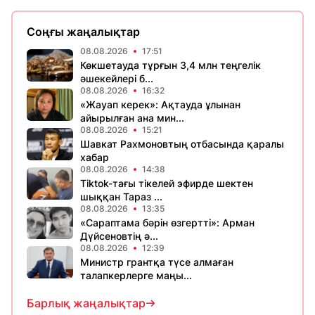
Соңғы жаңалықтар
08.08.2026
17:51
Көкшетауда тұрғын 3,4 млн теңгелік
әшекейлері б...
08.08.2026
16:32
«Жауап керек»: Ақтауда ұлынан
айырылған ана мин...
08.08.2026
15:21
Шавкат Рахмоновтың отбасында қаралы
хабар
08.08.2026
14:38
Tiktok-тағы тікелей эфирде шектен
шыққан Тараз ...
08.08.2026
13:35
«Сараптама бәрін өзгертті»: Арман
Дүйсеновтің ә...
08.08.2026
12:39
Министр грантқа түсе алмаған
талапкерлерге маңы...
Барлық жаңалықтар