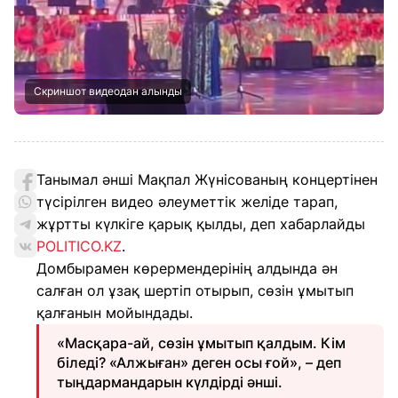
Скриншот видеодан алынды
Танымал әнші Мақпал Жүнісованың концертінен
түсірілген видео әлеуметтік желіде тарап,
жұртты күлкіге қарық қылды, деп хабарлайды
POLITICO.KZ
.
Домбырамен көрермендерінің алдында ән
салған ол ұзақ шертіп отырып, сөзін ұмытып
қалғанын мойындады.
«Масқара-ай, сөзін ұмытып қалдым. Кім
біледі? «Алжыған» деген осы ғой», – деп
тыңдармандарын күлдірді әнші.