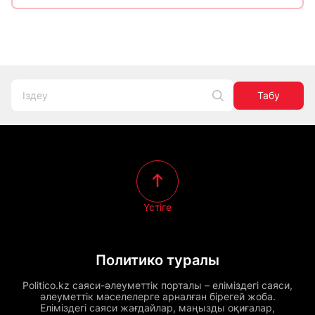
Табу
Үстіге
Политико туралы
Politico.kz саяси-әлеуметтік порталы – еліміздегі саяси,
әлеуметтік мәселелерге арналған бірегей жоба.
Еліміздегі саяси жағдайлар, маңызды оқиғалар,