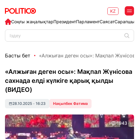
KZ
Соңғы жаңалықтар
Президент
Парламент
Саясат
Сарапшыл
Басты бет
«Алжыған деген осы»: Мақпал Жүнісова с
«Алжыған деген осы»: Мақпал Жүнісова
сахнада елді күлкіге қарық қылды
(ВИДЕО)
28.10.2025
•
16:23
Нақыпбек Фатима
1943