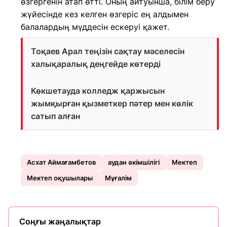
өзгергенін атап өтті. Оның айтуынша, білім беру
жүйесінде кез келген өзгеріс ең алдымен
балалардың мүддесін ескеруі қажет.
Тоқаев Арал теңізін сақтау мәселесін
халықаралық деңгейде көтерді
Көкшетауда колледж қаржысын
жымқырған қызметкер пәтер мен көлік
сатып алған
Асхат Аймағамбетов
аудан әкімшілігі
Мектеп
Мектеп оқушылары
Мұғалім
Соңғы жаңалықтар