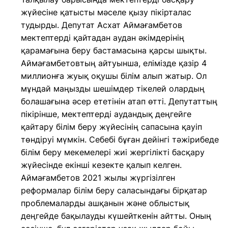
жүйесіне қатысты мәселе қызу пікірталас
тудырды. Депутат Асхат Аймағамбетов
мектептерді қайтадан аудан әкімдерінің
қарамағына беру бастамасына қарсы шықты.
Аймағамбетовтың айтуынша, елімізде қазір 4
миллионға жуық оқушы білім алып жатыр. Ол
мұндай маңызды шешімдер тікелей олардың
болашағына әсер ететінін атап өтті. Депутаттың
пікірінше, мектептерді аудандық деңгейге
қайтару білім беру жүйесінің сапасына қауіп
төндіруі мүмкін. Себебі бұған дейінгі тәжірибеде
білім беру мекемелері жиі жергілікті басқару
жүйесінде екінші кезекте қалып келген.
Аймағамбетов 2021 жылы жүргізілген
реформалар білім беру саласындағы бірқатар
проблемаларды ашқанын және облыстық
деңгейде бақылауды күшейткенін айтты. Оның