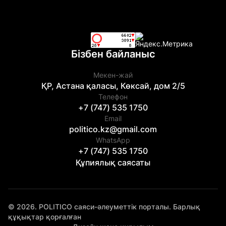
Бізбен байланыс
Мекен-жай
ҚР, Астана қаласы, Көксай, дом 2/5
Телефон
+7 (747) 535 1750
Email
politico.kz@gmail.com
WhatsApp
+7 (747) 535 1750
Құпиялық саясаты
© 2026. POLITICO саяси-әлеуметтік порталы. Барлық
құқықтар қорғалған