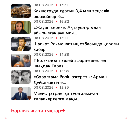
08.08.2026
17:51
Көкшетауда тұрғын 3,4 млн теңгелік
әшекейлері б...
08.08.2026
16:32
«Жауап керек»: Ақтауда ұлынан
айырылған ана мин...
08.08.2026
15:21
Шавкат Рахмоновтың отбасында қаралы
хабар
08.08.2026
14:38
Tiktok-тағы тікелей эфирде шектен
шыққан Тараз ...
08.08.2026
13:35
«Сараптама бәрін өзгертті»: Арман
Дүйсеновтің ә...
08.08.2026
12:39
Министр грантқа түсе алмаған
талапкерлерге маңы...
Барлық жаңалықтар