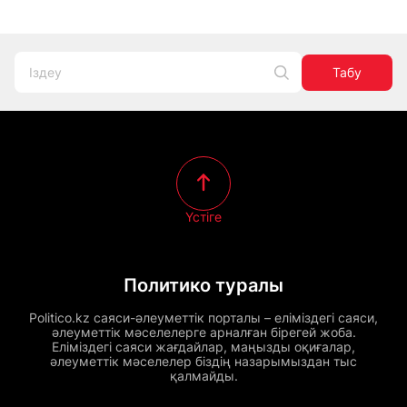
Табу
Үстіге
Политико туралы
Politico.kz саяси-әлеуметтік порталы – еліміздегі саяси,
әлеуметтік мәселелерге арналған бірегей жоба.
Еліміздегі саяси жағдайлар, маңызды оқиғалар,
әлеуметтік мәселелер біздің назарымыздан тыс
қалмайды.