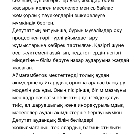
сөзінше, бұл өзгерістер ұзақ жылдар бойы
жасырын келген мәселелер мен сыбайлас
жемқорлық тәуекелдерін әшкерелеуге
мүмкіндік берген.
Депутаттың айтуынша, бұрын мұғалімдер оқу
процесінен гөрі түрлі ұйымдастыру
жұмыстарына көбірек тартылған. Қазіргі жүйе
осы жүктемені азайтып, педагогтердің негізгі
міндетіне – білім беруге назар аударуына жағдай
жасаған.
Аймағамбетов мектептерді толық аудан
әкімдеріне қайтарудың орнына аралас басқару
моделін ұсынды. Оның пікірінше, білім мазмұны
мен кадр саясаты облыстық деңгейде қалуы
тиіс, ал шаруашылық және инфрақұрылымдық
мәселелер аудан әкімдіктеріне берілуі мүмкін.
Депутат аудандық білім бөлімдері
жойылмағанын, тек олардың бағыныстылығы