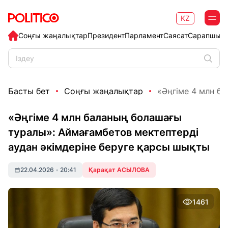
KZ
Соңғы жаңалықтар
Президент
Парламент
Саясат
Сарапшыл
Басты бет
Соңғы жаңалықтар
«Әңгіме 4 млн ба
«Әңгіме 4 млн баланың болашағы
туралы»: Аймағамбетов мектептерді
аудан әкімдеріне беруге қарсы шықты
22.04.2026
•
20:41
Қарақат АСЫЛОВА
1461