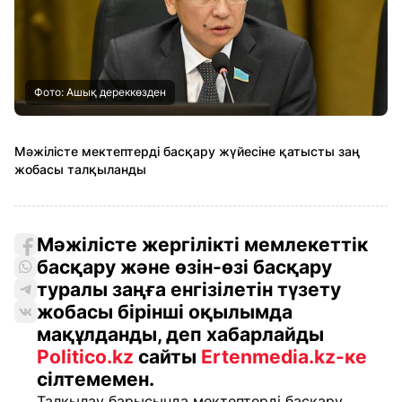
Фото: Ашық дереккөзден
Мәжілісте мектептерді басқару жүйесіне қатысты заң
жобасы талқыланды
Мәжілісте жергілікті мемлекеттік
басқару және өзін-өзі басқару
туралы заңға енгізілетін түзету
жобасы бірінші оқылымда
мақұлданды, деп хабарлайды
Politico.kz
сайты
Ertenmedia.kz-ке
сілтемемен.
Талқылау барысында мектептерді басқару