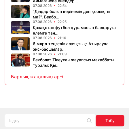
Аймағанова әйелдер...
07.08.2026
22:54
"Діндар болып көрінемін деп қорықты
ма?". Бекбо...
07.08.2026
22:25
Қазақстан футбол құрамасын басқаруға
әлемге тан...
07.08.2026
21:16
6 млрд теңгелік алаяқтық: Атырауда
экс-басшылар...
07.08.2026
21:09
Бекболат Тілеухан жауапсыз махаббаты
туралы: Қы...
Барлық жаңалықтар
Табу