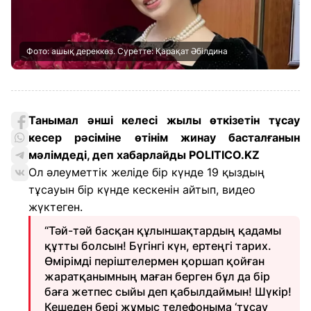
Фото: ашық дереккөз. Суретте: Қарақат Әбілдина
Танымал әнші келесі жылы өткізетін тұсау
кесер рәсіміне өтінім жинау басталғанын
мәлімдеді, деп хабарлайды POLITICO.KZ
Ол әлеуметтік желіде бір күнде 19 қыздың
тұсауын бір күнде кескенін айтып, видео
жүктеген.
“Тәй-тәй басқан құлыншақтардың қадамы
құтты болсын! Бүгінгі күн, ертеңгі тарих.
Өмірімді періштелермен қоршап қойған
жаратқанымның маған берген бұл да бір
баға жетпес сыйы деп қабылдаймын! Шүкір!
Кешеден бері жұмыс телефоныма ‘тұсау