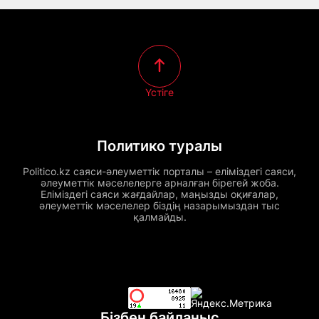
Үстіге
Политико туралы
Politico.kz саяси-әлеуметтік порталы – еліміздегі саяси,
әлеуметтік мәселелерге арналған бірегей жоба.
Еліміздегі саяси жағдайлар, маңызды оқиғалар,
әлеуметтік мәселелер біздің назарымыздан тыс
қалмайды.
Бізбен байланыс