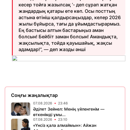
кесер тойға жазылсақ ‘- деп сұрап жатқан
жандардың қатары өте көп. Осы посттың
астына өтініш қалдырсаңыздар, келер 2026
жылы бұйырса, тағы да ұйымдастырармыз.
Ең бастысы алтын бастарыңыз аман
болсын! Бейбіт заман болсын! Амандықта,
жақсылықта, тойда қауышайық, жақсы
адамдар!”, — деп жазды әнші
Соңғы жаңалықтар
07.08.2026
23:46
Әділет Зейнел: Менің үйленгенім —
өткенімді ұмы...
07.08.2026
23:10
«Үнсіз қала алмаймын»: Айжан