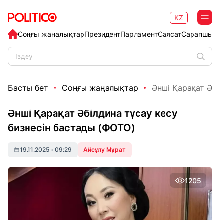
KZ
Соңғы жаңалықтар
Президент
Парламент
Саясат
Сарапшыл
Басты бет
Соңғы жаңалықтар
Әнші Қарақат Әбіл
Әнші Қарақат Әбілдина тұсау кесу
бизнесін бастады (ФОТО)
19.11.2025
•
09:29
Айсұлу Мұрат
1205