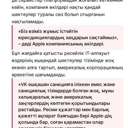
де сервистер платформадан жоғалып кеткеннен
кейін, компания өкілдері нақты қандай
шектеулер туралы сөз болып отырғанын
нақтыламады.
«Біз өзіміз жұмыс істейтін
юрисдикциялардың заңдарын сақтаймыз»,
– деді Apple компаниясының өкілдері.
Бұл жағдайға қатысты ресейлік ІТ-алпауыт
өздерінің ешқандай шектеулер тізімінде жоқ
екенін алға тартып, америкалық корпорацияның
әрекетіне шағымданды.
«VK ешқашан санкцияға іліккен емес және
санкциялық тізімдерде болған жоқ, мұны
халықаралық және америкалық
заңгерлердің көптеген қорытындылары
растайды. Ресми құжаттар мен барлық
қажетті ақпарат баяғыдан бері Apple-дің
қолында бар, соған қарамастан олар