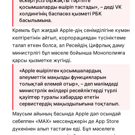
ескертусіз біржақты тәртіпте
қосымшаларды өшіріп тастады», – деді VK
холдингінің баспасөз қызметі РБК
басылымына.
Кремль бұл жағдай Apple-дің сенімділігіне күмән
келтіретінін айтып, корпорациядан түсініктеме
талап еткен болса, ал Ресейдің Цифрлық даму
министрлігі бұл мәселе бойынша Монополияға
қарсы қызметке жүгінді.
«Apple өшірілген қосымшалардың
әлеуметтік маңызды функцияларын
толықтай елемей отыр», – деп мәлімдеді
министрлік өкілдері ресейліктерді түрлі
қауіптер туралы хабардар ететін
сервистердің маңыздылығына тоқталып.
Маусым айының басында Apple дәл осындай
себеппен «MAX» мессенджерін де App Store
дүкенінен алып тастаған еді. Бұл мәселеге