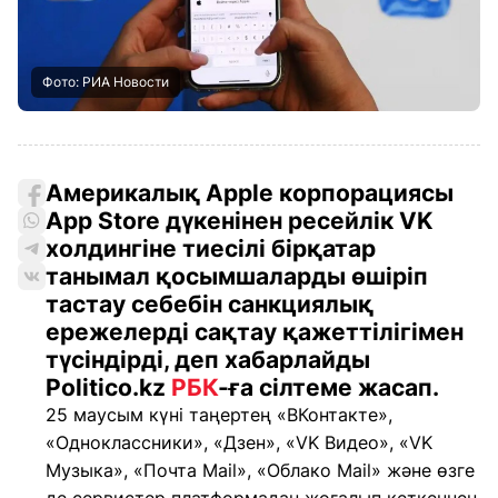
Фото: РИА Новости
Америкалық Apple корпорациясы
App Store дүкенінен ресейлік VK
холдингіне тиесілі бірқатар
танымал қосымшаларды өшіріп
тастау себебін санкциялық
ережелерді сақтау қажеттілігімен
түсіндірді, деп хабарлайды
Politico.kz
РБК
-ға сілтеме жасап.
25 маусым күні таңертең «ВКонтакте»,
«Одноклассники», «Дзен», «VK Видео», «VK
Музыка», «Почта Mail», «Облако Mail» және өзге