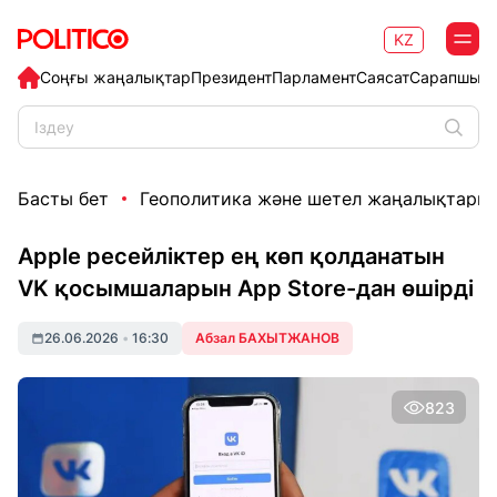
KZ
Соңғы жаңалықтар
Президент
Парламент
Саясат
Сарапшыл
Басты бет
Геополитика және шетел жаңалықтары
Apple ресейліктер ең көп қолданатын
VK қосымшаларын App Store-дан өшірді
26.06.2026
•
16:30
Абзал БАХЫТЖАНОВ
823