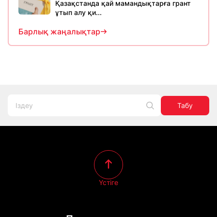
Қазақстанда қай мамандықтарға грант
ұтып алу қи...
Барлық жаңалықтар
Табу
Үстіге