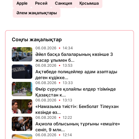
Apple
Ресей
Санкция
Қосымша
Әлем жаңалықтары
Соңғы жаңалықтар
06.08.2026
14:34
Әйел басқа балаларының көзінше 3
жасар ұлымен б...
06.08.2026
13:53
Ақтөбеде полицейлер адам азаптады
деген күдікке...
06.08.2026
13:33
Өмір сүруге қолайлы елдер тізімінде
Қазақстан к...
06.08.2026
13:13
«Намазыма тиісті»: Бекболат Тілеухан
кезінде өз...
06.08.2026
12:22
Ақмола облысының тұрғыны «емшіге»
сеніп, 9 млн...
06.08.2026
12:14