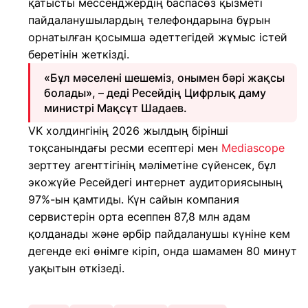
қатысты мессенджердің баспасөз қызметі
пайдаланушылардың телефондарына бұрын
орнатылған қосымша әдеттегідей жұмыс істей
беретінін жеткізді.
«Бұл мәселені шешеміз, онымен бәрі жақсы
болады», – деді Ресейдің Цифрлық даму
министрі Мақсұт Шадаев.
VK холдингінің 2026 жылдың бірінші
тоқсанындағы ресми есептері мен
Mediascope
зерттеу агенттігінің мәліметіне сүйенсек, бұл
экожүйе Ресейдегі интернет аудиториясының
97%-ын қамтиды. Күн сайын компания
сервистерін орта есеппен 87,8 млн адам
қолданады және әрбір пайдаланушы күніне кем
дегенде екі өнімге кіріп, онда шамамен 80 минут
уақытын өткізеді.