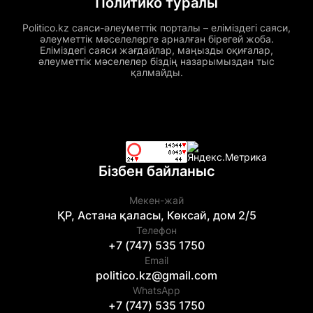
Политико туралы
Politico.kz саяси-әлеуметтік порталы – еліміздегі саяси,
әлеуметтік мәселелерге арналған бірегей жоба.
Еліміздегі саяси жағдайлар, маңызды оқиғалар,
әлеуметтік мәселелер біздің назарымыздан тыс
қалмайды.
Бізбен байланыс
Мекен-жай
ҚР, Астана қаласы, Көксай, дом 2/5
Телефон
+7 (747) 535 1750
Email
politico.kz@gmail.com
WhatsApp
+7 (747) 535 1750