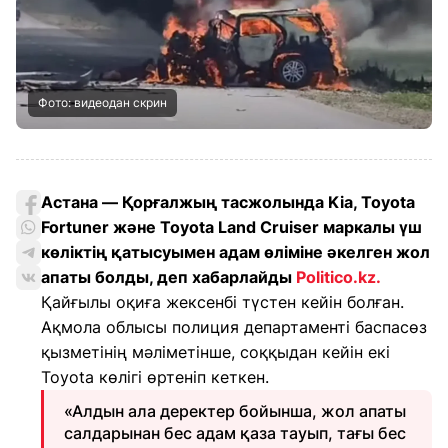
Фото: видеодан скрин
Астана — Қорғалжың тасжолында Kia, Toyota
Fortuner және Toyota Land Cruiser маркалы үш
көліктің қатысуымен адам өліміне әкелген жол
апаты болды, деп хабарлайды
Politico.kz.
Қайғылы оқиға жексенбі түстен кейін болған.
Ақмола облысы полиция департаменті баспасөз
қызметінің мәліметінше, соққыдан кейін екі
Toyota көлігі өртеніп кеткен.
«Алдын ала деректер бойынша, жол апаты
салдарынан бес адам қаза тауып, тағы бес