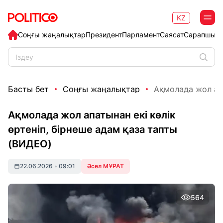
KZ
Соңғы жаңалықтар
Президент
Парламент
Саясат
Сарапшыл
Басты бет
Соңғы жаңалықтар
Ақмолада жол апат
Ақмолада жол апатынан екі көлік
өртеніп, бірнеше адам қаза тапты
(ВИДЕО)
22.06.2026
•
09:01
Әсел МҰРАТ
564