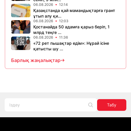
06.08.2026
12:14
Қазақстанда қай мамандықтарға грант
ұтып алу қи...
06.08.2026
12:03
Қостанайда 50 адамға қарыз беріп, 1
млрд теңге ...
06.08.2026
11:36
«72 рет пышақтар едім»: Нұрай ісіне
қатысты шу ...
Барлық жаңалықтар
Табу