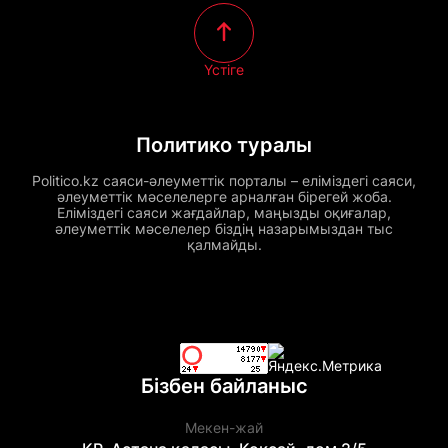
Үстіге
Политико туралы
Politico.kz саяси-әлеуметтік порталы – еліміздегі саяси,
әлеуметтік мәселелерге арналған бірегей жоба.
Еліміздегі саяси жағдайлар, маңызды оқиғалар,
әлеуметтік мәселелер біздің назарымыздан тыс
қалмайды.
Бізбен байланыс
Мекен-жай