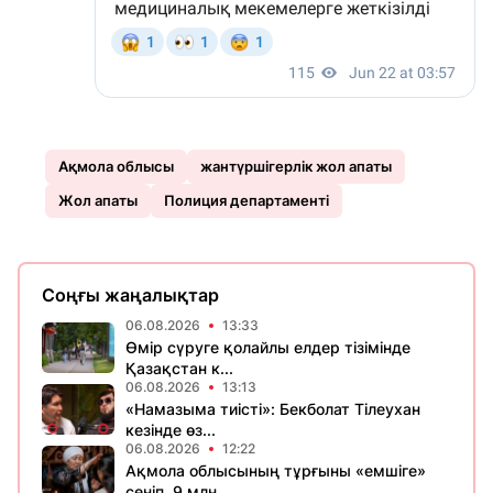
Ақмола облысы
жантүршігерлік жол апаты
Жол апаты
Полиция департаменті
Соңғы жаңалықтар
06.08.2026
13:33
Өмір сүруге қолайлы елдер тізімінде
Қазақстан к...
06.08.2026
13:13
«Намазыма тиісті»: Бекболат Тілеухан
кезінде өз...
06.08.2026
12:22
Ақмола облысының тұрғыны «емшіге»
сеніп, 9 млн...