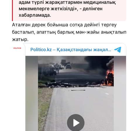
адам түрлі жарақаттармен медициналық
мекемелерге жеткізілді», - делінген
хабарламада.
Аталған дерек бойынша сотқа дейінгі тергеу
басталып, апаттың барлық мән-жайы анықталып
жатыр.