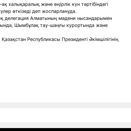
қ халықаралық және өңірлік күн тәртібіндегі
улер өткізеді деп жоспарлануда.
ық делегация Алматының мәдени нысандарымен
йында, Шымбұлақ тау-шаңғы курортында және
Қазақстан Республикасы Президенті Әкімшілігінің