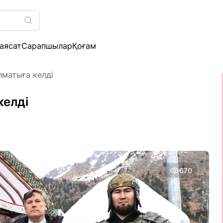
аясат
Сарапшылар
Қоғам
матыға келді
келді
670