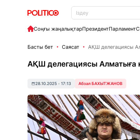
Соңғы жаңалықтар
Президент
Парламент
С
Басты бет
Саясат
АҚШ делегациясы Ал
АҚШ делегациясы Алматыға 
28.10.2025
•
17:13
Абзал БАХЫТЖАНОВ