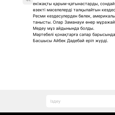
екіжақты қарым-қатынастарды, сондай-а
өзекті мәселелерді талқылайтын кездес
Ресми кездесулерден бөлек, америкал
танысты. Олар Заманауи өнер мұража
Медеу мұз айдынында болды.
Мәртебелі қонақтарға сапар барысында 
Басшысы Айбек Дәдебай еріп жүрді.