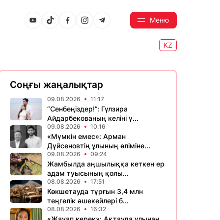
Меню
KZ
Соңғы жаңалықтар
09.08.2026
11:17
“Сенбеңіздер!”: Гүлзира
Айдарбекованың келіні ү...
09.08.2026
10:16
«Мүмкін емес»: Арман
Дүйсеновтің ұлының өліміне...
09.08.2026
09:24
Жамбылда аңшылыққа кеткен ер
адам туысының қолы...
08.08.2026
17:51
Көкшетауда тұрғын 3,4 млн
теңгелік әшекейлері б...
08.08.2026
16:32
«Жауап керек»: Ақтауда ұлынан