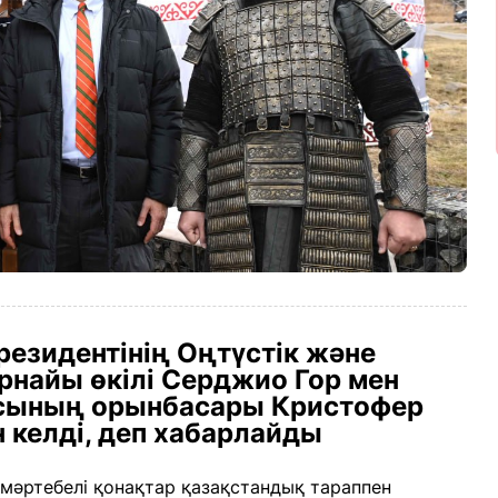
езидентінің Оңтүстік және
найы өкілі Серджио Гор мен
сының орынбасары Кристофер
келді, деп хабарлайды
мәртебелі қонақтар қазақстандық тараппен