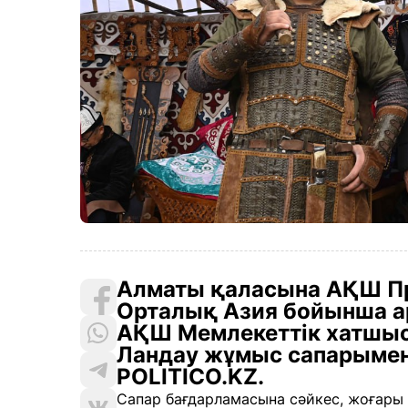
Алматы қаласына АҚШ Пр
Орталық Азия бойынша ар
АҚШ Мемлекеттік хатшы
Ландау жұмыс сапарымен 
POLITICO.KZ.
Сапар бағдарламасына сәйкес, жоғары 