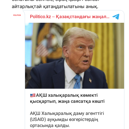
айтарлықтай қатаңдатылатыны анық.