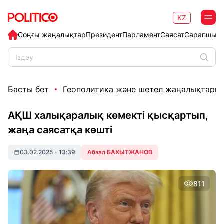
KZ
Соңғы жаңалықтар
Президент
Парламент
Саясат
Сарапшыл
Басты бет
Геополитика және шетел жаңалықтары
АҚШ халықаралық көмекті қысқартып,
жаңа саясатқа көшті
03.02.2025
•
13:39
Абзал БАХЫТЖАНОВ
811