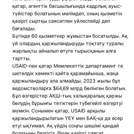
қатар, агенттік басшылығында кадрлық ауыс-
түйістер болатынын мәлімдеп, оның қызметін
қазіргі сыртқы саясатпен үйлеспейді деп
бағалады.
Бүгінде 60 қызметкер жұмыстан босатылды. Ақ
үй олардың қаржыландыруды тоқтату туралы
жарлықты айналып өтуге тырысқанын алға
тартты.
USAID-пен қатар Мемлекеттік департамент те
шетелдік көмекті қайта қарамайынша, жаңа
қаржыландыру ала алмайды. 2023 жылы бұл
ведомстволарға $64,69 млрд бөлінген болатын.
Бұл өзгерістер АҚШ-тың халықаралық қаржы
бөлудің бұрынғы тетіктерін түбегейлі өзгертуі
мүмкін. Сонымен қатар, USAID арқылы
қаржыландырылатын ҮЕҰ мен БАҚ-қа да әсер
етуі ықтимал. Ақ үйдің соңғы шешімі қандай
болатыны белгісіз, бірақ қазіргі саясат