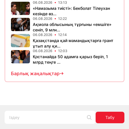
06.08.2026
13:13
«Намазыма тиісті»: Бекболат Тілеухан
кезінде өз...
06.08.2026
12:22
Ақмола облысының тұрғыны «емшіге»
сеніп, 9 млн...
06.08.2026
12:14
Қазақстанда қай мамандықтарға грант
ұтып алу қи...
06.08.2026
12:03
Қостанайда 50 адамға қарыз беріп, 1
млрд теңге ...
Барлық жаңалықтар
Табу