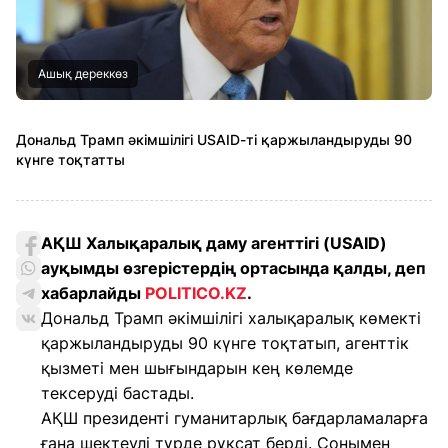
Ашық дереккөз
Дональд Трамп әкімшілігі USAID-ті қаржыландыруды 90
күнге тоқтатты
АҚШ Халықаралық даму агенттігі (USAID)
ауқымды өзгерістердің ортасында қалды, деп
хабарлайды
POLITICO.KZ
.
Дональд Трамп әкімшілігі халықаралық көмекті
қаржыландыруды 90 күнге тоқтатып, агенттік
қызметі мен шығындарын кең көлемде
тексеруді бастады.
АҚШ президенті гуманитарлық бағдарламаларға
ғана шектеулі түрде рұқсат берді. Сонымен