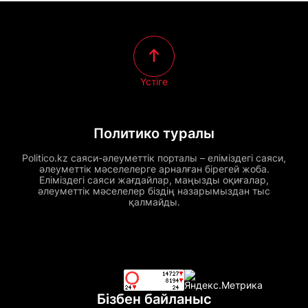
Үстіге
Политико туралы
Politico.kz саяси-әлеуметтік порталы – еліміздегі саяси,
әлеуметтік мәселелерге арналған бірегей жоба.
Еліміздегі саяси жағдайлар, маңызды оқиғалар,
әлеуметтік мәселелер біздің назарымыздан тыс
қалмайды.
Бізбен байланыс