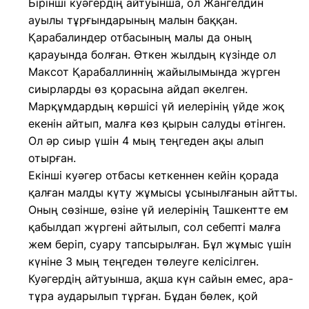
Бірінші куәгердің айтуынша, ол Жангелдин
ауылы тұрғындарының малын баққан.
Қарабалиндер отбасының малы да оның
қарауында болған. Өткен жылдың күзінде ол
Максот Қарабаллиннің жайылымында жүрген
сиырларды өз қорасына айдап әкелген.
Марқұмдардың көршісі үй иелерінің үйде жоқ
екенін айтып, малға көз қырын салуды өтінген.
Ол әр сиыр үшін 4 мың теңгеден ақы алып
отырған.
Екінші куәгер отбасы кеткеннен кейін қорада
қалған малды күту жұмысы ұсынылғанын айтты.
Оның сөзінше, өзіне үй иелерінің Ташкентте ем
қабылдап жүргені айтылып, сол себепті малға
жем беріп, суару тапсырылған. Бұл жұмыс үшін
күніне 3 мың теңгеден төлеуге келісілген.
Куәгердің айтуынша, ақша күн сайын емес, ара-
тұра аударылып тұрған. Бұдан бөлек, қой