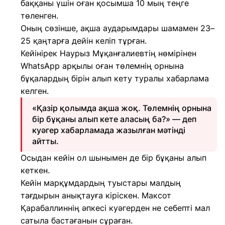
баққаны үшін оған қосымша 10 мың теңге
төленген.
Оның сөзінше, ақша аударымдары шамамен 23–
25 қаңтарға дейін келіп тұрған.
Кейінірек Наурыз Мұқанғалиевтің нөмірінен
WhatsApp арқылы оған төлемнің орнына
бұқалардың бірін алып кету туралы хабарлама
келген.
«Қазір қолымда ақша жоқ. Төлемнің орнына
бір бұқаны алып кете аласың ба?» — деп
куәгер хабарламада жазылған мәтінді
айтты.
Осыдан кейін ол шынымен де бір бұқаны алып
кеткен.
Кейін марқұмдардың туыстары малдың
тағдырын анықтауға кіріскен. Максот
Қарабаллиннің әпкесі куәгерден не себепті мал
сатыла бастағанын сұраған.