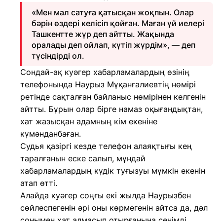
«Мен мал сатуға қатысқан жоқпын. Олар
бәрін өздері келісіп қойған. Маған үй иелері
Ташкентте жүр деп айтты. Жақында
оралады деп ойлап, күтіп жүрдім», — деп
түсіндірді ол.
Сондай-ақ куәгер хабарламалардың өзінің
телефонында Наурыз Мұқанғалиевтің нөмірі
ретінде сақталған байланыс нөмірінен келгенін
айтты. Бұрын олар бірге намаз оқығандықтан,
хат жазысқан адамның кім екеніне
күмәнданбаған.
Судья қазіргі кезде телефон алаяқтығы кең
таралғанын еске салып, мұндай
хабарламалардың күдік туғызуы мүмкін екенін
атап өтті.
Алайда куәгер соңғы екі жылда Наурызбен
сөйлеспегенін әрі оны көрмегенін айтса да, дәл
сонымен хат алмасып отырғанына сенімді