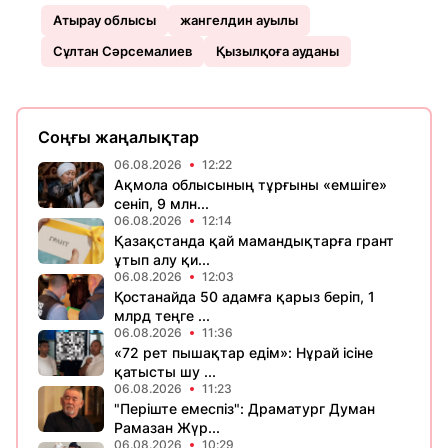
Атырау облысы
жангелдин ауылы
Сұлтан Сәрсемалиев
Қызылқоға ауданы
Соңғы жаңалықтар
06.08.2026
12:22
Ақмола облысының тұрғыны «емшіге»
сеніп, 9 млн...
06.08.2026
12:14
Қазақстанда қай мамандықтарға грант
ұтып алу қи...
06.08.2026
12:03
Қостанайда 50 адамға қарыз беріп, 1
млрд теңге ...
06.08.2026
11:36
«72 рет пышақтар едім»: Нұрай ісіне
қатысты шу ...
06.08.2026
11:23
​"Періште емеспіз": Драматург Думан
Рамазан Жүр...
06.08.2026
10:29