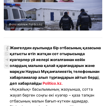
Фото: коллаж Politico.kz
Жангелдин ауылында бір отбасының қазасына
қатысты өтіп жатқан сот отырысында
куәгерлер үй иелері жоғалғаннан кейін
олардың малына қалай қарағандарын және
марқұм Наурыз Мұқанғалиевтің телефонынан
хабарламалар алып тұрғандарын айтып берді,
деп хабарлайды
Politico.kz.
«Ақжайық» басылымының жазуынша, сотта
жауап берген соңғы екі куәгер – қаза тапқан
отбасының малын бағып-күткен адамдар.