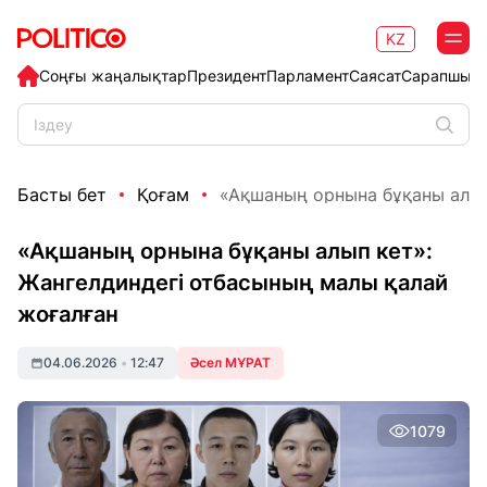
KZ
Соңғы жаңалықтар
Президент
Парламент
Саясат
Сарапшыл
Басты бет
Қоғам
«Ақшаның орнына бұқаны алып 
«Ақшаның орнына бұқаны алып кет»:
Жангелдиндегі отбасының малы қалай
жоғалған
04.06.2026
•
12:47
Әсел МҰРАТ
1079