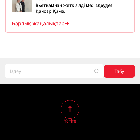
Вьетнамнан жеткізілді ме: Іздеудегі
Қайсар Қамз...
Барлық жаңалықтар
Табу
Үстіге