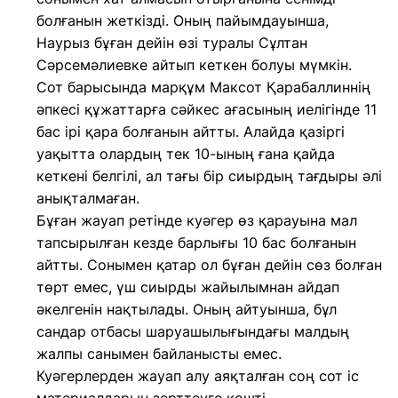
болғанын жеткізді. Оның пайымдауынша,
Наурыз бұған дейін өзі туралы Сұлтан
Сәрсемәлиевке айтып кеткен болуы мүмкін.
Сот барысында марқұм Максот Қарабаллиннің
әпкесі құжаттарға сәйкес ағасының иелігінде 11
бас ірі қара болғанын айтты. Алайда қазіргі
уақытта олардың тек 10-ының ғана қайда
кеткені белгілі, ал тағы бір сиырдың тағдыры әлі
анықталмаған.
Бұған жауап ретінде куәгер өз қарауына мал
тапсырылған кезде барлығы 10 бас болғанын
айтты. Сонымен қатар ол бұған дейін сөз болған
төрт емес, үш сиырды жайылымнан айдап
әкелгенін нақтылады. Оның айтуынша, бұл
сандар отбасы шаруашылығындағы малдың
жалпы санымен байланысты емес.
Куәгерлерден жауап алу аяқталған соң сот іс