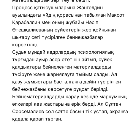
материалдарын зерттеуге көшті.
Процесс қатысушыларына Жангелдин
ауылындағы үйдің қорасынан табылған Максот
Қарабаллин мен оның жұбайы Нәсіп
Өтешқалиеваның сүйектерін жер қойнынан
шығару сәті түсірілген бейнежазбалар
көрсетілді.
Судья мұндай кадрлардың психологиялық
тұрғыдан ауыр әсер ететінін айтып, сүйек
қалдықтары бейнеленген материалдарды
түсіруге және жариялауға тыйым салды. Ал
қазу жұмыстары басталғанға дейін түсірілген
бейнежазбаны көрсетуге рұқсат берілді.
Бейнематериалдарды қарау кезінде марқұмның
әпкелері көз жастарына ерік берді. Ал Сұлтан
Сәрсемәлиев сол сәтте басын тік ұстап, экранға
қадала қарап тұрған.