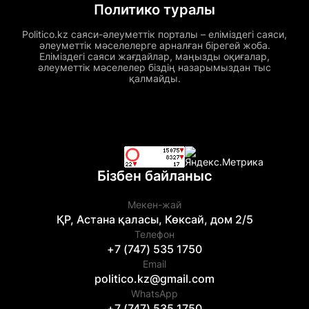
Политико туралы
Politico.kz саяси-әлеуметтік порталы – еліміздегі саяси,
әлеуметтік мәселелерге арналған бірегей жоба.
Еліміздегі саяси жағдайлар, маңызды оқиғалар,
әлеуметтік мәселелер біздің назарымыздан тыс
қалмайды.
Бізбен байланыс
Мекен-жай
ҚР, Астана қаласы, Көксай, дом 2/5
Телефон
+7 (747) 535 1750
Email
politico.kz@gmail.com
WhatsApp
+7 (747) 535 1750