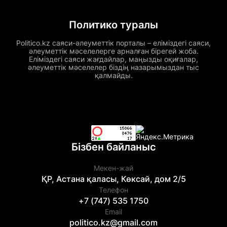
Политико туралы
Politico.kz саяси-әлеуметтік порталы – еліміздегі саяси,
әлеуметтік мәселелерге арналған бірегей жоба.
Еліміздегі саяси жағдайлар, маңызды оқиғалар,
әлеуметтік мәселелер біздің назарымыздан тыс
қалмайды.
Бізбен байланыс
Мекен-жай
ҚР, Астана қаласы, Көксай, дом 2/5
Телефон
+7 (747) 535 1750
Email
politico.kz@gmail.com