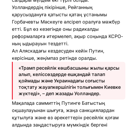
салдары мүлдем екі түрлі болды.
Уолландердің пікірінше, Рейганның
қарусыздануға қатысты қатаң ұстанымы
Горбачевты Мәскеуге әлсіреп оралуға мәжбүр
етті. Бұл өз кезегінде оны радикалды
реформаларға итермелеп, ақыр соңында КСРО-
ның ыдырауын тездетті.
Ал Аляскадағы кездесуден кейін Путин,
керісінше, жеңімпаз ретінде оралды.
«Трамп ресейлік көшбасшыны жылы қарсы
алып, келіссөздерде ешқандай талап
қоймады және Украинадағы соғысты
тоқтату жауапкершілігін толығымен Киевке
жүктеді», – деп жазады Уолландер.
Мақалада саммиттің Путинге Батыстың
оқшаулауынан шығуға, жаңа санкциялардан
құтылуға және өз әрекеттерін ресейлік қоғам
алдында заңдастыруға мүмкіндік бергені