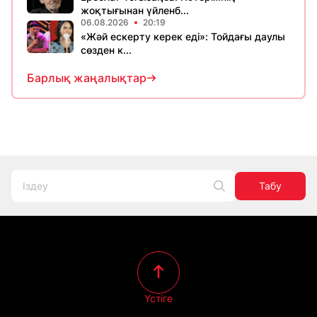
жоқтығынан үйленб...
06.08.2026
20:19
«Жәй ескерту керек еді»: Тойдағы даулы
сөзден к...
Барлық жаңалықтар
Табу
Үстіге