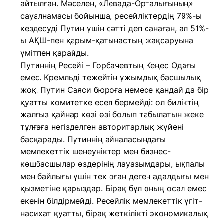
айтылған. Мәселен, «Левада-Орталығының»
сауалнамасы бойынша, ресейліктердің 79%-ы
кездесуді Путин үшін сәтті деп санаған, ал 51%-
ы АҚШ-пен қарым-қатынастың жақсаруына
үмітпен қарайды.
Путиннің Ресейі – Горбачевтың Кеңес Одағы
емес. Кремльді тежейтін ұжымдық басшылық
жоқ. Путин Саяси бюроға немесе қандай да бір
қуатты комитетке есеп бермейді: ол биліктің
жалғыз қайнар көзі өзі болып табылатын жеке
тұлғаға негізделген авторитарлық жүйені
басқарады. Путиннің айналасындағы
мемлекеттік шенеуніктер мен бизнес-
көшбасшылар өздерінің лауазымдары, ықпалы
мен байлығы үшін тек оған деген адалдығы мен
қызметіне қарыздар. Бірақ бұл оның осал емес
екенін білдірмейді. Ресейлік мемлекеттік үгіт-
насихат қуатты, бірақ жеткілікті экономикалық