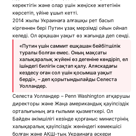
керектігін және олар үшін жеңіске жететінін
көрсетіп, үйіне ұшып кетті.
2014 жылы Украинаға алғашқы рет басып
кіргеннен бері Путин ұзақ мерзімді ойын ойнап
келеді. Ол әрқашан уақыт өз жағында деп сенді.
«Путин үшін саммит ешқашан бейбітшілік
туралы болған емес. Оның мақсаты
халықаралық жүйені өз дегеніне көндіріп, ел
ішіндегі билігін сақтап қалу. Аляскадағы
кездесу оған сол үшін қосымша уақыт
берді», – деп қорытындылайды Селеста
Уолландер.
Селеста Уолландер – Penn Washington атқарушы
директоры және Жаңа американдық қауіпсіздік
орталығының аға ғылыми қызметкері. Ол
Байден әкімшілігі кезінде қорғаныс министрінің
халықаралық қауіпсіздік жөніндегі көмекшісі
болған және АҚШ-тың Украинаға әскери