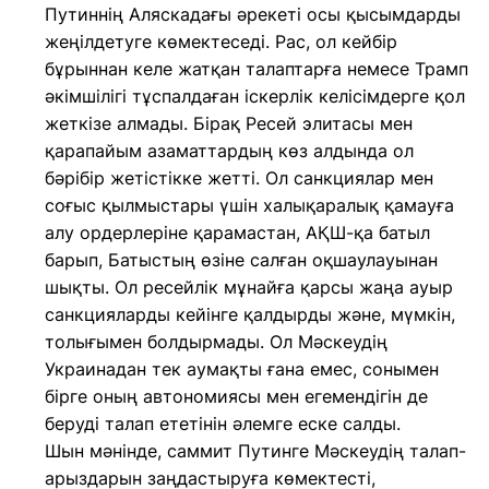
Путиннің Аляскадағы әрекеті осы қысымдарды
жеңілдетуге көмектеседі. Рас, ол кейбір
бұрыннан келе жатқан талаптарға немесе Трамп
әкімшілігі тұспалдаған іскерлік келісімдерге қол
жеткізе алмады. Бірақ Ресей элитасы мен
қарапайым азаматтардың көз алдында ол
бәрібір жетістікке жетті. Ол санкциялар мен
соғыс қылмыстары үшін халықаралық қамауға
алу ордерлеріне қарамастан, АҚШ-қа батыл
барып, Батыстың өзіне салған оқшаулауынан
шықты. Ол ресейлік мұнайға қарсы жаңа ауыр
санкцияларды кейінге қалдырды және, мүмкін,
толығымен болдырмады. Ол Мәскеудің
Украинадан тек аумақты ғана емес, сонымен
бірге оның автономиясы мен егемендігін де
беруді талап ететінін әлемге еске салды.
Шын мәнінде, саммит Путинге Мәскеудің талап-
арыздарын заңдастыруға көмектесті,