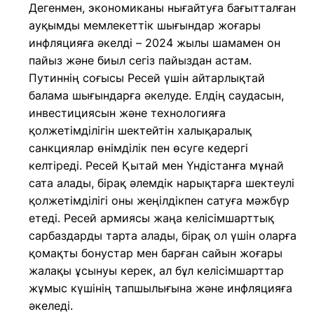
Дегенмен, экономиканы нығайтуға бағытталған
ауқымды мемлекеттік шығындар жоғары
инфляцияға әкелді – 2024 жылы шамамен он
пайыз және биыл сегіз пайыздан астам.
Путиннің соғысы Ресей үшін айтарлықтай
балама шығындарға әкелуде. Елдің саудасын,
инвестициясын және технологияға
қолжетімділігін шектейтін халықаралық
санкциялар өнімділік пен өсуге кедергі
келтіреді. Ресей Қытай мен Үндістанға мұнай
сата алады, бірақ әлемдік нарықтарға шектеулі
қолжетімділігі оны жеңілдікпен сатуға мәжбүр
етеді. Ресей армиясы жаңа келісімшарттық
сарбаздарды тарта алады, бірақ ол үшін оларға
қомақты бонустар мен барған сайын жоғары
жалақы ұсынуы керек, ал бұл келісімшарттар
жұмыс күшінің тапшылығына және инфляцияға
әкеледі.