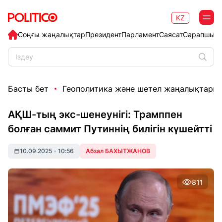
KZ
Соңғы жаңалықтар
Президент
Парламент
Саясат
Сарапшыл
Басты бет
Геополитика және шетел жаңалықтары
АҚШ-тың экс-шенеунігі: Трамппен
болған саммит Путиннің билігін күшейтті
10.09.2025
•
10:56
Абзал БАХЫТЖАНОВ
811