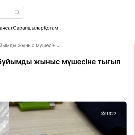
аясат
Сарапшылар
Қоғам
йымды жыныс мүшесін...
 бұйымды жыныс мүшесіне тығып
1327