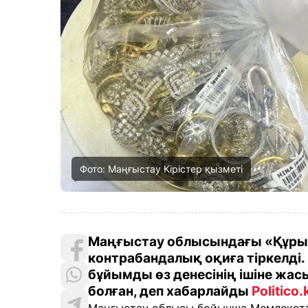
Фото: Маңғыстау Кірістер қызметі
Маңғыстау облысындағы «Құрық
контрабандалық оқиға тіркелді.
бұйымды өз денесінің ішіне жас
болған, деп хабарлайды
Politico.