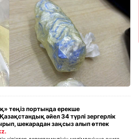
» теңіз портында ерекше
 Қазақстандық әйел 34 түрлі зергерлік
ырып, шекарадан заңсыз алып өтпек
kz.