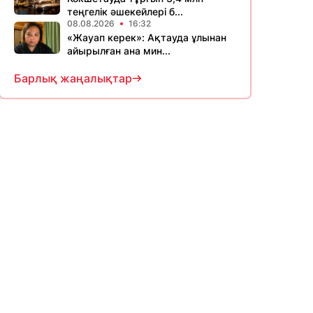
теңгелік әшекейлері б...
08.08.2026
16:32
«Жауап керек»: Ақтауда ұлынан
айырылған ана мин...
Барлық жаңалықтар