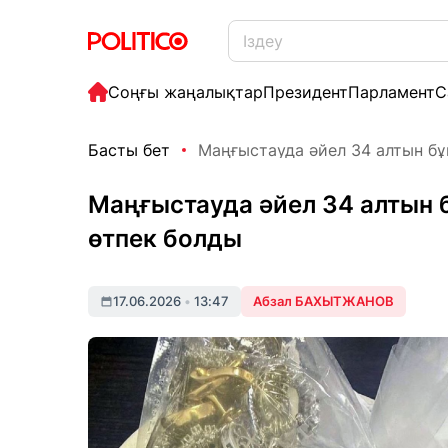
Соңғы жаңалықтар
Президент
Парламент
С
Басты бет
Маңғыстауда әйел 34 алтын бұ
Маңғыстауда әйел 34 алтын
өтпек болды
17.06.2026
•
13:47
Абзал БАХЫТЖАНОВ