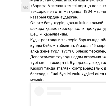
Маңғыстау облысы бойынша Мемлекеттік
«Зарифа Алиева» кемесі портқа келіп 
тексерісінен өтіп жатқанда, 1964 жылғ
назарын бірден аударған.
Ол өте баяу жүріп, қолын ішінен алмай,
шекара қызметкерлері көлік прокуратур
шешім қабылдайды.
Күдік расталды: тексеріс барысында ә
құнды бұйым табылған. Ағзадан 15 сырғ
алқа және түрлі түсті 8 білезік тәркіленд
Департамент тауарды адам ағзасына жа
түрі екенін ескертті. Бұл денсаулыққа з
Қазіргі таңда аталған контрабандалық 
басталды. Енді бұл ісі үшін күдікті әй
мүмкін.