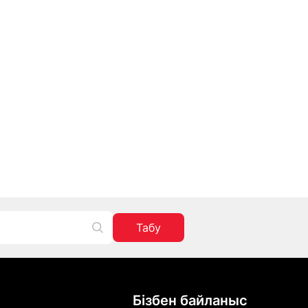
Табу
Бізбен байланыс