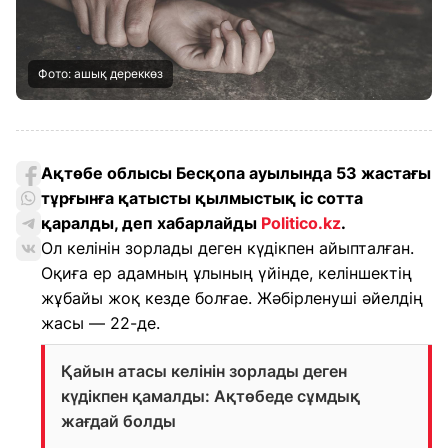
Фото: ашық дереккөз
Ақтөбе облысы Бесқопа ауылында 53 жастағы
тұрғынға қатысты қылмыстық іс сотта
қаралды, деп хабарлайды
Politico.kz
.
Ол келінін зорлады деген күдікпен айыпталған.
Оқиға ер адамның ұлының үйінде, келіншектің
жұбайы жоқ кезде болғае. Жәбірленуші әйелдің
жасы — 22-де.
Қайын атасы келінін зорлады деген
күдікпен қамалды: Ақтөбеде сұмдық
жағдай болды