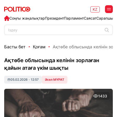
KZ
Соңғы жаңалықтар
Президент
Парламент
Саясат
Сарапшыл
Басты бет
Қоғам
Ақтөбе облысында келінін зорл
Ақтөбе облысында келінін зорлаған
қайын атаға үкім шықты
05.02.2026
•
12:57
Әсел МҰРАТ
1433