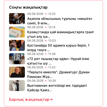
Соңғы жаңалықтар
06.08.2026
12:22
Ақмола облысының тұрғыны «емшіге»
сеніп, 9 млн...
06.08.2026
12:14
Қазақстанда қай мамандықтарға грант
ұтып алу қи...
06.08.2026
12:03
Қостанайда 50 адамға қарыз беріп, 1
млрд теңге ...
06.08.2026
11:36
«72 рет пышақтар едім»: Нұрай ісіне
қатысты шу ...
06.08.2026
11:23
​"Періште емеспіз": Драматург Думан
Рамазан Жүр...
06.08.2026
10:29
Вьетнамнан жеткізілді ме: Іздеудегі
Қайсар Қамз...
Барлық жаңалықтар