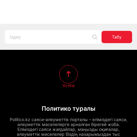
Табу
Үстіге
Политико туралы
Politico.kz саяси-әлеуметтік порталы – еліміздегі саяси,
әлеуметтік мәселелерге арналған бірегей жоба.
Еліміздегі саяси жағдайлар, маңызды оқиғалар,
әлеуметтік мәселелер біздің назарымыздан тыс