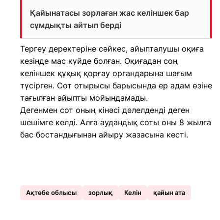
Қайынатасы зорлаған жас келіншек бар
сұмдықты айтып берді
Тергеу деректеріне сәйкес, айыпталушы оқиға
кезінде мас күйде болған. Оқиғадан соң
келіншек құқық қорғау органдарына шағым
түсірген. Сот отырысы барысында ер адам өзіне
тағылған айыпты мойындамады.
Дегенмен сот оның кінәсі дәлелденді деген
шешімге келді. Алға аудандық соты оны 8 жылға
бас бостандығынан айыру жазасына кесті.
Ақтөбе oблысы
зорлық
Келін
қайын ата