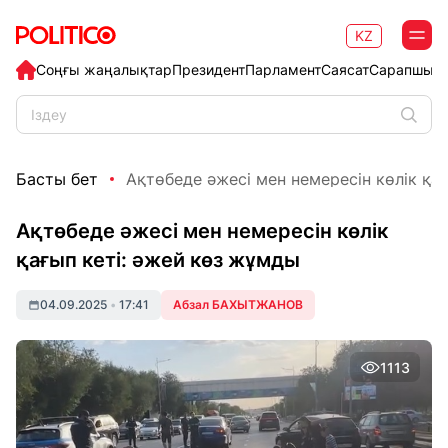
KZ
Соңғы жаңалықтар
Президент
Парламент
Саясат
Сарапшыл
Басты бет
Ақтөбеде әжесі мен немересін көлік қағып
Ақтөбеде әжесі мен немересін көлік
қағып кеті: әжей көз жұмды
04.09.2025
•
17:41
Абзал БАХЫТЖАНОВ
1113