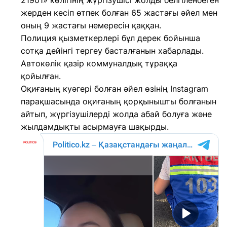
21901» көлігінің жүргізушісі жолды белгіленбеген
жерден кесіп өтпек болған 65 жастағы әйел мен
оның 9 жастағы немересін қаққан.
Полиция қызметкерлері бұл дерек бойынша
сотқа дейінгі тергеу басталғанын хабарлады.
Автокөлік қазір коммуналдық тұраққа
қойылған.
Оқиғаның куәгері болған әйел өзінің Instagram
парақшасында оқиғаның қорқынышты болғанын
айтып, жүргізушілерді жолда абай болуға және
жылдамдықты асырмауға шақырды.