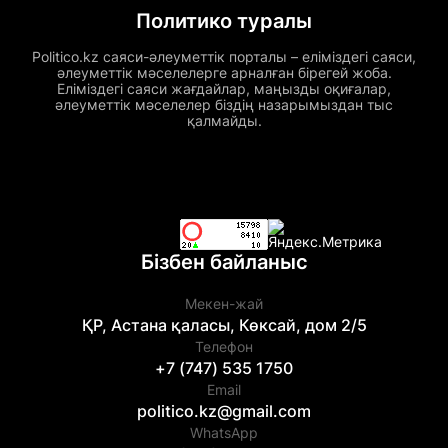
Политико туралы
Politico.kz саяси-әлеуметтік порталы – еліміздегі саяси,
әлеуметтік мәселелерге арналған бірегей жоба.
Еліміздегі саяси жағдайлар, маңызды оқиғалар,
әлеуметтік мәселелер біздің назарымыздан тыс
қалмайды.
Бізбен байланыс
Мекен-жай
ҚР, Астана қаласы, Көксай, дом 2/5
Телефон
+7 (747) 535 1750
Email
politico.kz@gmail.com
WhatsApp