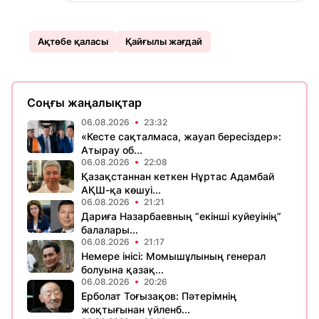
Ақтөбе қаласы
Қайғылы жағдай
Соңғы жаңалықтар
06.08.2026
23:32
«Кесте сақталмаса, жауап бересіздер»:
Атырау об...
06.08.2026
22:08
Қазақстаннан кеткен Нұртас Адамбай
АҚШ-қа көшуі...
06.08.2026
21:21
Дариға Назарбаевның “екінші куйеуінің”
балалары...
06.08.2026
21:17
Немере інісі: Момышұлының генерал
болуына қазақ...
06.08.2026
20:26
Ерболат Тоғызақов: Пәтерімнің
жоқтығынан үйленб...