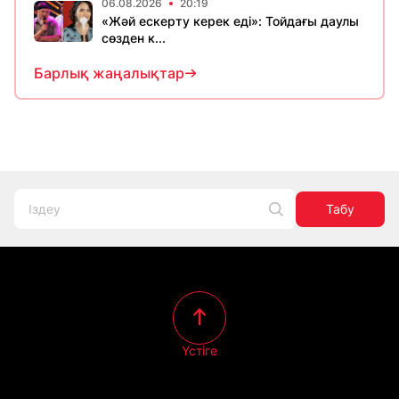
06.08.2026
20:19
«Жәй ескерту керек еді»: Тойдағы даулы
сөзден к...
Барлық жаңалықтар
Табу
Үстіге