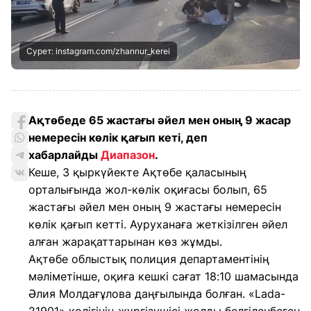
Сурет: instagram.com/zhannur_kerei
Ақтөбеде 65 жастағы әйел мен оның 9 жасар
немересін көлік қағып кеті, деп
хабарлайды
Диапазон
.
Кеше, 3 қыркүйекте Ақтөбе қаласының
орталығында жол-көлік оқиғасы болып, 65
жастағы әйел мен оның 9 жастағы немересін
көлік қағып кетті. Ауруханаға жеткізілген әйел
алған жарақаттарынан көз жұмды.
Ақтөбе облыстық полиция департаментінің
мәліметінше, оқиға кешкі сағат 18:10 шамасында
Әлия Молдағұлова даңғылында болған. «Lada-