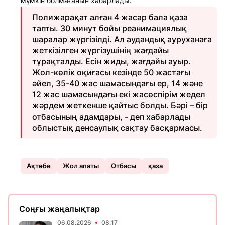
мүмкін болмағанын хабарлады.
Полижарақат алған 4 жасар бала қаза
тапты. 30 минут бойы реанимациялық
шаралар жүргізілді. Ал аудандық ауруханаға
жеткізілген жүргізушінің жағдайы
тұрақталды. Есін жиды, жағдайы ауыр.
Жол-көлік оқиғасы кезінде 50 жастағы
әйел, 35-40 жас шамасындағы ер, 14 және
12 жас шамасындағы екі жасөспірім жедел
жәрдем жеткенше қайтыс болды. Бәрі – бір
отбасының адамдары, - деп хабарлады
облыстық денсаулық сақтау басқармасы.
Ақтөбе
Жол апаты
Отбасы
қаза
Соңғы жаңалықтар
06.08.2026
08:17