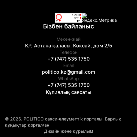
Бізбен байланыс
Мекен-жай
ҚР, Астана қаласы, Көксай, дом 2/5
Телефон
+7 (747) 535 1750
Email
politico.kz@gmail.com
WhatsApp
+7 (747) 535 1750
Құпиялық саясаты
© 2026. POLITICO саяси-әлеуметтік порталы. Барлық
құқықтар қорғалған
Дизайн және құрылым