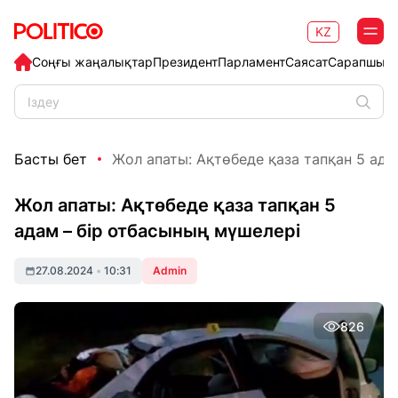
KZ
Соңғы жаңалықтар
Президент
Парламент
Саясат
Сарапшыл
Басты бет
Жол апаты: Ақтөбеде қаза тапқан 5 адам 
Жол апаты: Ақтөбеде қаза тапқан 5
адам – бір отбасының мүшелері
27.08.2024
•
10:31
Admin
826