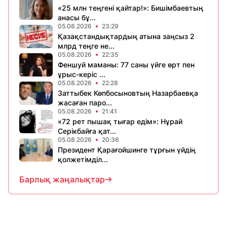
«25 млн теңгені қайтар!»: Бишімбаевтың
анасы бұ...
05.08.2026
23:29
Қазақстандықтардың атына заңсыз 2
млрд теңге не...
05.08.2026
22:35
Феншуй маманы: 77 саны үйге өрт пен
ұрыс-керіс ...
05.08.2026
22:28
Заттыбек Көпбосыновтың Назарбаевқа
жасаған паро...
05.08.2026
21:41
«72 рет пышақ тығар едім»: Нұрай
Серікбайға қат...
05.08.2026
20:36
Президент Қарағойшинге тұрғын үйдің
қолжетімділ...
Барлық жаңалықтар