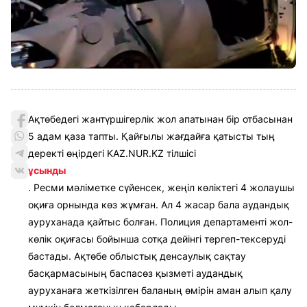
Ақтөбедегі жантүршігерлік жол апатынан бір отбасынан
5 адам қаза тапты. Қайғылы жағдайға қатысты тың
деректі өңірдегі KAZ.NUR.KZ тілшісі
ұсынды
. Ресми мәліметке сүйенсек, жеңіл көліктегі 4 жолаушы
оқиға орнында көз жұмған. Ал 4 жасар бала аудандық
ауруханада қайтыс болған. Полиция департаменті жол-
көлік оқиғасы бойынша сотқа дейінгі тергеп-тексеруді
бастады. Ақтөбе облыстық денсаулық сақтау
басқармасының баспасөз қызметі аудандық
ауруханаға жеткізілген баланың өмірін аман алып қалу