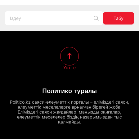
Табу
Үстіге
Политико туралы
Politico.kz саяси-әлеуметтік порталы – еліміздегі саяси,
әлеуметтік мәселелерге арналған бірегей жоба.
Еліміздегі саяси жағдайлар, маңызды оқиғалар,
әлеуметтік мәселелер біздің назарымыздан тыс
қалмайды.