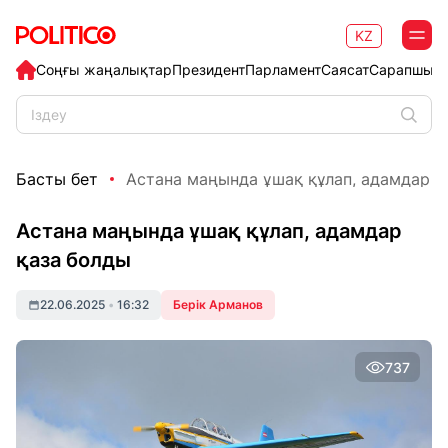
KZ
Соңғы жаңалықтар
Президент
Парламент
Саясат
Сарапшыл
Басты бет
Астана маңында ұшақ құлап, адамдар қ
Астана маңында ұшақ құлап, адамдар
қаза болды
22.06.2025
•
16:32
Берік Арманов
737