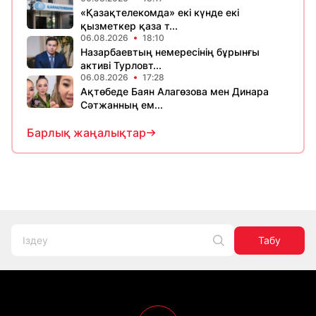
«Қазақтелекомда» екі күнде екі
қызметкер қаза т...
06.08.2026
18:10
Назарбаевтың немересінің бұрынғы
активі Турловт...
06.08.2026
17:28
Ақтөбеде Баян Алагөзова мен Динара
Сәтжанның ем...
Барлық жаңалықтар
Табу