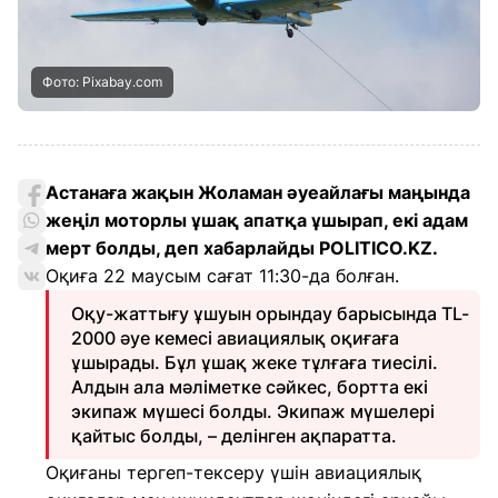
Фото: Pixabay.com
Астанаға жақын Жоламан әуеайлағы маңында
жеңіл моторлы ұшақ апатқа ұшырап, екі адам
мерт болды, деп хабарлайды POLITICO.KZ.
Оқиға 22 маусым сағат 11:30-да болған.
Оқу-жаттығу ұшуын орындау барысында TL-
2000 әуе кемесі авиациялық оқиғаға
ұшырады. Бұл ұшақ жеке тұлғаға тиесілі.
Алдын ала мәліметке сәйкес, бортта екі
экипаж мүшесі болды. Экипаж мүшелері
қайтыс болды, – делінген ақпаратта.
Оқиғаны тергеп-тексеру үшін авиациялық