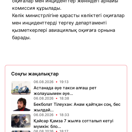
оқиғалар мен инциденттер жөніндегі арнайы
комиссия құрылады.
Көлік министрлігіне қарасты көліктегі оқиғалар
мен инциденттерді тергеу департаменті
қызметкерлері авиациялық оқиғаға орнына
барады.
Соңғы жаңалықтар
06.08.2026
19:13
Астанада әуе такси алғаш рет
жолаушымен әуе...
06.08.2026
18:38
Бекболат Тілеухан: Анам қайтқан соң, бес
жылдай...
06.08.2026
18:33
Қайсар Қамза 7 жылға сотталып кетуі
мүмкін: бло...
06.08.2026
18:17