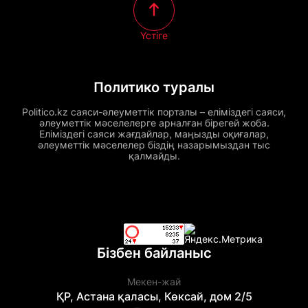
Үстіге
Политико туралы
Politico.kz саяси-әлеуметтік порталы – еліміздегі саяси,
әлеуметтік мәселелерге арналған бірегей жоба.
Еліміздегі саяси жағдайлар, маңызды оқиғалар,
әлеуметтік мәселелер біздің назарымыздан тыс
қалмайды.
Бізбен байланыс
Мекен-жай
ҚР, Астана қаласы, Көксай, дом 2/5