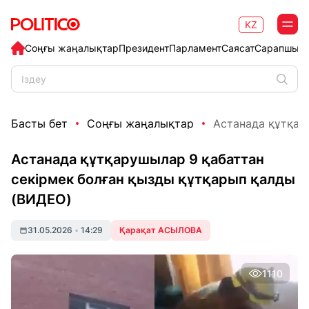
KZ
Соңғы жаңалықтар
Президент
Парламент
Саясат
Сарапшыл
Басты бет
Соңғы жаңалықтар
Астанада құтқару
Астанада құтқарушылар 9 қабаттан
секірмек болған қызды құтқарып қалды
(ВИДЕО)
31.05.2026
•
14:29
Қарақат АСЫЛОВА
1110