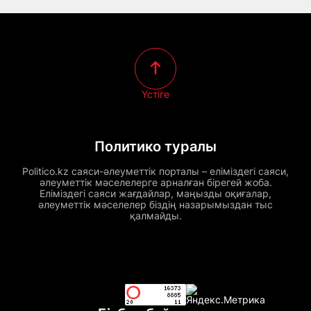
Үстіге
Политико туралы
Politico.kz саяси-әлеуметтік порталы – еліміздегі саяси,
әлеуметтік мәселелерге арналған бірегей жоба.
Еліміздегі саяси жағдайлар, маңызды оқиғалар,
әлеуметтік мәселелер біздің назарымыздан тыс
қалмайды.