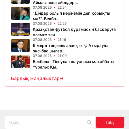
Аймағанова әйелдер...
07.08.2026
22:54
"Діндар болып көрінемін деп қорықты
ма?". Бекбо...
07.08.2026
22:25
Қазақстан футбол құрамасын басқаруға
әлемге тан...
07.08.2026
21:16
6 млрд теңгелік алаяқтық: Атырауда
экс-басшылар...
07.08.2026
21:09
Бекболат Тілеухан жауапсыз махаббаты
туралы: Қы...
Барлық жаңалықтар
Табу