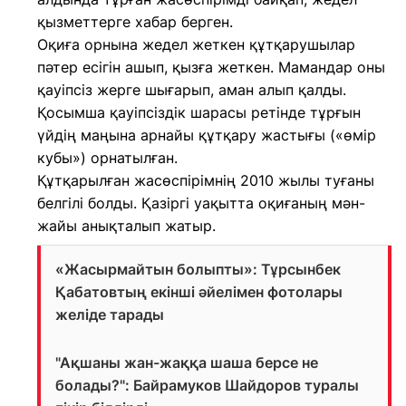
қызметтерге хабар берген.
Оқиға орнына жедел жеткен құтқарушылар
пәтер есігін ашып, қызға жеткен. Мамандар оны
қауіпсіз жерге шығарып, аман алып қалды.
Қосымша қауіпсіздік шарасы ретінде тұрғын
үйдің маңына арнайы құтқару жастығы («өмір
кубы») орнатылған.
Құтқарылған жасөспірімнің 2010 жылы туғаны
белгілі болды. Қазіргі уақытта оқиғаның мән-
жайы анықталып жатыр.
«Жасырмайтын болыпты»: Тұрсынбек
Қабатовтың екінші әйелімен фотолары
желіде тарады
"Ақшаны жан-жаққа шаша берсе не
болады?": Байрамуков Шайдоров туралы