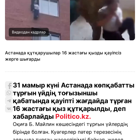
Видеодан кадрлар
Астанада құтқарушылар 16 жастағы қызды қауіпсіз
жерге шығарды
31 мамыр күні Астанада көпқабатты
тұрғын үйдің тоғызыншы
қабатында қауіпті жағдайда тұрған
16 жастағы қыз құтқарылды, деп
хабарлайды
Politico.kz.
Оқиға Б. Майлин көшесіндегі тұрғын үйлердің
бірінде болған. Куәгерлер пәтер терезесінің
алдында тұрған жасөспірімді байқап, жедел