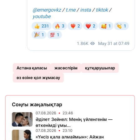
Астана қаласы
жасөспірім
құтқарушылар
өз өзіне қол жұмасау
Соңғы жаңалықтар
07.08.2026
23:46
Әділет Зейнел: Менің үйленгенім —
өткенімді ұмы...
07.08.2026
23:10
«Үнсіз қала алмаймын»: Айжан