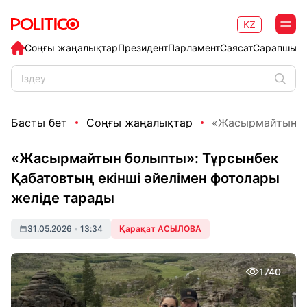
KZ
Соңғы жаңалықтар
Президент
Парламент
Саясат
Сарапшыл
Басты бет
Соңғы жаңалықтар
«Жасырмайтын бо
«Жасырмайтын болыпты»: Тұрсынбек
Қабатовтың екінші әйелімен фотолары
желіде тарады
31.05.2026
•
13:34
Қарақат АСЫЛОВА
1740