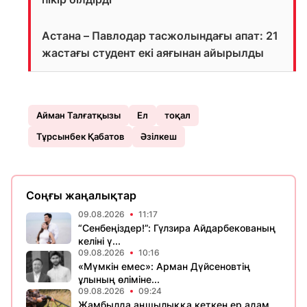
Астана – Павлодар тасжолындағы апат: 21
жастағы студент екі аяғынан айырылды
Айман Талғатқызы
Ел
тоқал
Тұрсынбек Қабатов
Әзілкеш
Соңғы жаңалықтар
09.08.2026
11:17
“Сенбеңіздер!”: Гүлзира Айдарбекованың
келіні ү...
09.08.2026
10:16
«Мүмкін емес»: Арман Дүйсеновтің
ұлының өліміне...
09.08.2026
09:24
Жамбылда аңшылыққа кеткен ер адам