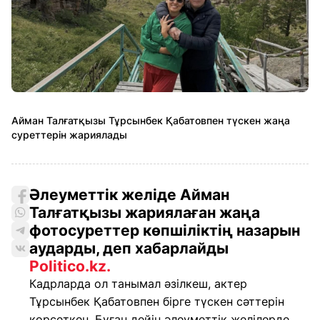
Айман Талғатқызы Тұрсынбек Қабатовпен түскен жаңа
суреттерін жариялады
Әлеуметтік желіде Айман
Талғатқызы жариялаған жаңа
фотосуреттер көпшіліктің назарын
аударды, деп хабарлайды
Politico.kz.
Кадрларда ол танымал әзілкеш, актер
Тұрсынбек Қабатовпен бірге түскен сәттерін
көрсеткен. Бұған дейін әлеуметтік желілерде