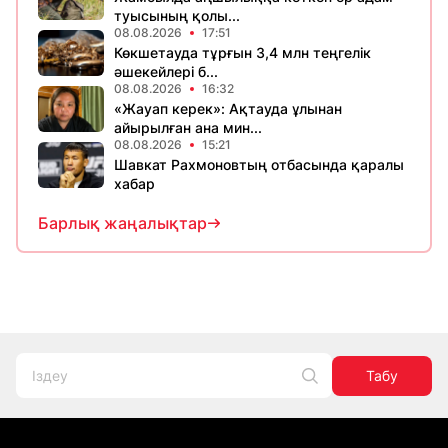
туысының қолы...
08.08.2026
17:51
Көкшетауда тұрғын 3,4 млн теңгелік
әшекейлері б...
08.08.2026
16:32
«Жауап керек»: Ақтауда ұлынан
айырылған ана мин...
08.08.2026
15:21
Шавкат Рахмоновтың отбасында қаралы
хабар
Барлық жаңалықтар
Табу