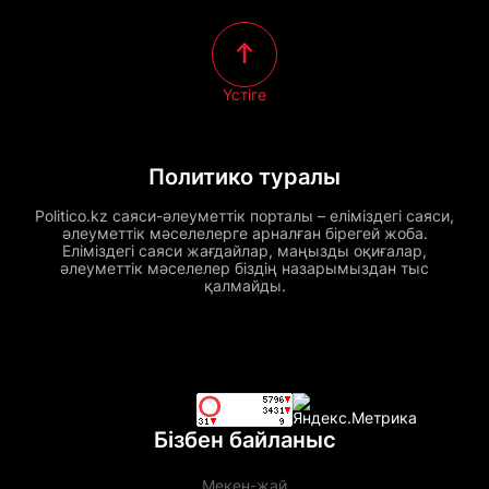
Үстіге
Политико туралы
Politico.kz саяси-әлеуметтік порталы – еліміздегі саяси,
әлеуметтік мәселелерге арналған бірегей жоба.
Еліміздегі саяси жағдайлар, маңызды оқиғалар,
әлеуметтік мәселелер біздің назарымыздан тыс
қалмайды.
Бізбен байланыс
Мекен-жай