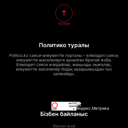
Үстіге
Политико туралы
Politico.kz саяси-әлеуметтік порталы – еліміздегі саяси,
әлеуметтік мәселелерге арналған бірегей жоба.
Еліміздегі саяси жағдайлар, маңызды оқиғалар,
әлеуметтік мәселелер біздің назарымыздан тыс
қалмайды.
Бізбен байланыс
Мекен-жай