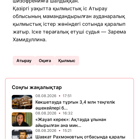
шизофренияға шалдыққан.
Қазіргі уақытта қылмыстық іс Атырау
облысының мамандандырылған ауданаралық
қылмыстық істер жөніндегі сотында қаралып
жатыр. Іске төрағалық етуші судья — Зарема
Хамидуллина.
Атырау
Оқиға
Қылмыс
Соңғы жаңалықтар
08.08.2026
17:51
Көкшетауда тұрғын 3,4 млн теңгелік
әшекейлері б...
08.08.2026
16:32
«Жауап керек»: Ақтауда ұлынан
айырылған ана мин...
08.08.2026
15:21
Шавкат Рахмоновтың отбасында қаралы