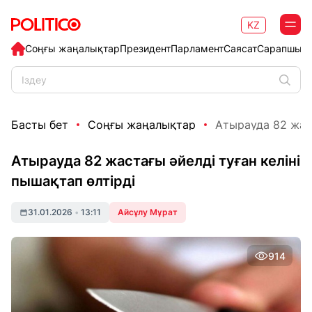
KZ
Соңғы жаңалықтар
Президент
Парламент
Саясат
Сарапшыл
Басты бет
Соңғы жаңалықтар
Атырауда 82 жаст
Атырауда 82 жастағы әйелді туған келіні
пышақтап өлтірді
31.01.2026
•
13:11
Айсұлу Мұрат
914