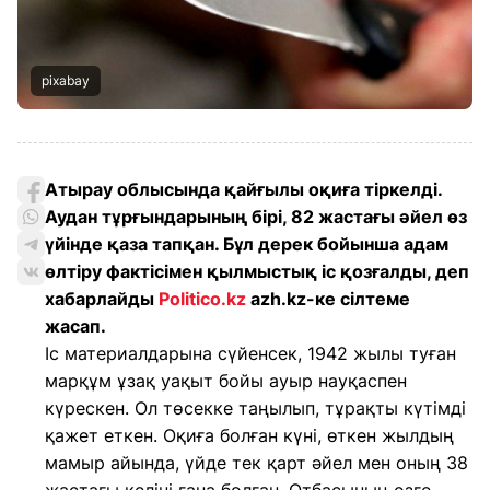
pixabay
Атырау облысында қайғылы оқиға тіркелді.
Аудан тұрғындарының бірі, 82 жастағы әйел өз
үйінде қаза тапқан. Бұл дерек бойынша адам
өлтіру фактісімен қылмыстық іс қозғалды, деп
хабарлайды
Politico.kz
azh.kz-ке сілтеме
жасап.
Іс материалдарына сүйенсек, 1942 жылы туған
марқұм ұзақ уақыт бойы ауыр науқаспен
күрескен. Ол төсекке таңылып, тұрақты күтімді
қажет еткен. Оқиға болған күні, өткен жылдың
мамыр айында, үйде тек қарт әйел мен оның 38