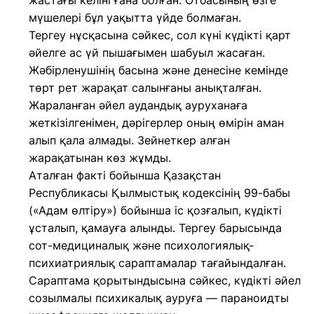
жастағы келіні ғана болған. Отбасының өзге
мүшелері бұл уақытта үйде болмаған.
Тергеу нұсқасына сәйкес, сол күні күдікті қарт
әйелге ас үй пышағымен шабуыл жасаған.
Жәбірленушінің басына және денесіне кемінде
төрт рет жарақат салынғаны анықталған.
Жараланған әйел аудандық ауруханаға
жеткізілгенімен, дәрігерлер оның өмірін аман
алып қала алмады. Зейнеткер алған
жарақатынан көз жұмды.
Аталған факті бойынша Қазақстан
Республикасы Қылмыстық кодексінің 99-бабы
(«Адам өлтіру») бойынша іс қозғалып, күдікті
ұсталып, қамауға алынды. Тергеу барысында
сот-медициналық және психологиялық-
психиатриялық сараптамалар тағайындалған.
Сараптама қорытындысына сәйкес, күдікті әйел
созылмалы психикалық ауруға — параноидты