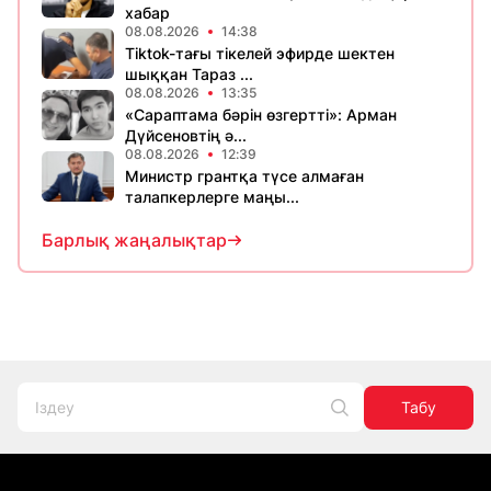
хабар
08.08.2026
14:38
Tiktok-тағы тікелей эфирде шектен
шыққан Тараз ...
08.08.2026
13:35
«Сараптама бәрін өзгертті»: Арман
Дүйсеновтің ә...
08.08.2026
12:39
Министр грантқа түсе алмаған
талапкерлерге маңы...
Барлық жаңалықтар
Табу