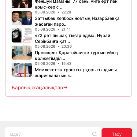
Феншуй маманы: 77 саны үйге өрт пен
ұрыс-керіс ...
05.08.2026
22:28
Заттыбек Көпбосыновтың Назарбаевқа
жасаған паро...
05.08.2026
21:41
«72 рет пышақ тығар едім»: Нұрай
Серікбайға қат...
05.08.2026
20:36
Президент Қарағойшинге тұрғын үйдің
қолжетімділ...
05.08.2026
19:43
Мемлекеттік гранттың қорытындысы
жарияланатын к...
Барлық жаңалықтар
Табу