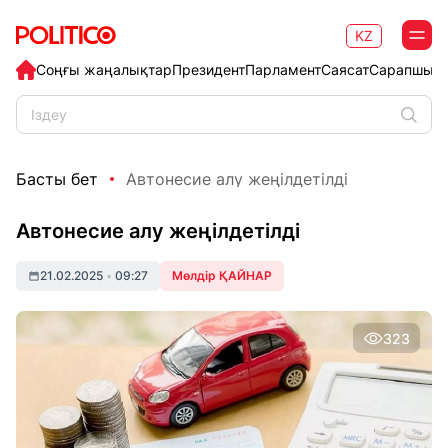
KZ
Соңғы жаңалықтар
Президент
Парламент
Саясат
Сарапшыл
Басты бет
Автонесие алу жеңілдетілді
Автонесие алу жеңілдетілді
21.02.2025
•
09:27
Мөлдір ҚАЙНАР
323