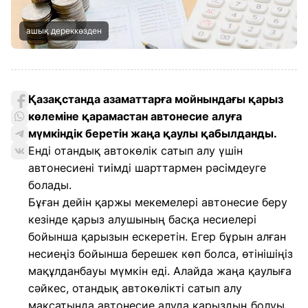
ашық дереккөзден
Қазақстанда азаматтарға мойнындағы қарыз
көлеміне қарамастан автонесие алуға
мүмкіндік беретін жаңа қаулы қабылданды.
Енді отандық автокөлік сатып алу үшін
автонесиені тиімді шарттармен рәсімдеуге
болады.
Бұған дейін қаржы мекемелері автонесие беру
кезінде қарыз алушының басқа несиелері
бойынша қарызын ескеретін. Егер бұрын алған
несиеңіз бойынша берешек көп болса, өтінішіңіз
мақұлданбауы мүмкін еді. Алайда жаңа қаулыға
сәйкес, отандық автокөлікті сатып алу
мақсатында автонесие алуда қарыздың болуы