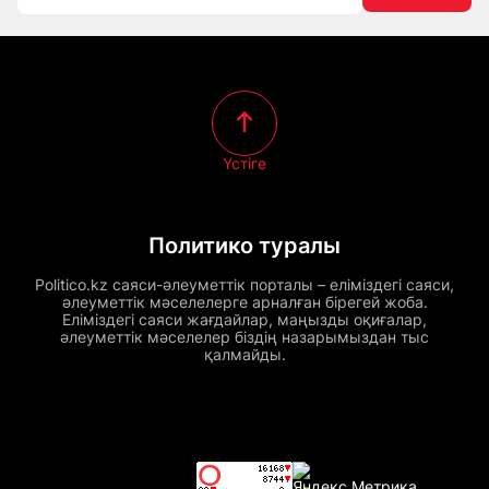
Үстіге
Политико туралы
Politico.kz саяси-әлеуметтік порталы – еліміздегі саяси,
әлеуметтік мәселелерге арналған бірегей жоба.
Еліміздегі саяси жағдайлар, маңызды оқиғалар,
әлеуметтік мәселелер біздің назарымыздан тыс
қалмайды.