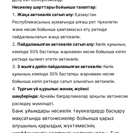
Несиелеу шарттары бойынша талаптар:
Жаңа автокөлік сатып алу:
Қазақстан
Республикасының аумағында алғаш рет тіркелетін
және несие бойынша қамтамасыз ету ретінде
пайдаланылатын жаңа автокөлік.
Пайдаланылған автокөлік сатып алу:
Көлік құнының
кемінде 50% бастапқы жарнамен несие бойынша кепіл
ретінде қызмет ететін автокөлік.
3 жылға дейін пайдаланылған автокөлік:
Көлік
құнының кемінде 30% бастапқы жарнамен несие
бойынша кепіл ретінде сатып алынатын автокөлік.
Тұрғын үй құрылыс жинақ жүйесі
шеңберінде:
Арнайы бағдарламалар арқылы автонесие
рәсімдеу мүмкіндігі.
Банк ұйымдары несиелік тәуекелдерді басқару
мақсатында автонесиелер бойынша қарыз
алушының қарыздық жүктемесінің