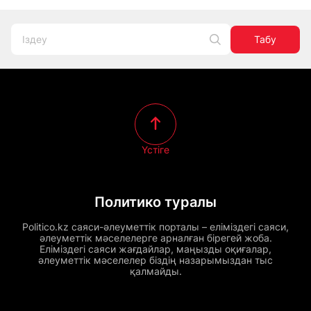
Табу
Үстіге
Политико туралы
Politico.kz саяси-әлеуметтік порталы – еліміздегі саяси,
әлеуметтік мәселелерге арналған бірегей жоба.
Еліміздегі саяси жағдайлар, маңызды оқиғалар,
әлеуметтік мәселелер біздің назарымыздан тыс
қалмайды.