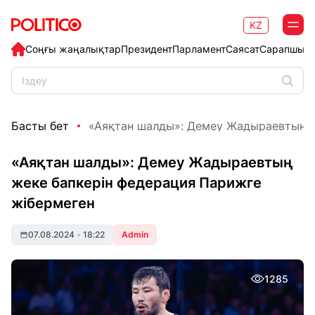
KZ
Соңғы жаңалықтар
Президент
Парламент
Саясат
Сарапшыл
Басты бет
«Аяқтан шалды»: Демеу Жадыраевтың же
«Аяқтан шалды»: Демеу Жадыраевтың
жеке бапкерін федерация Парижге
жібермеген
07.08.2024
•
18:22
Admin
1285