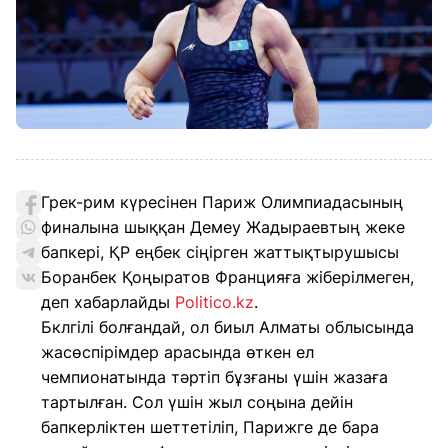
Грек-рим күресінен Париж Олимпиадасының
финалына шыққан Демеу Жадыраевтың жеке
бапкері, ҚР еңбек сіңірген жаттықтырушысы
Боранбек Қоңыратов Францияға жіберілмеген,
деп хабарлайды
Politico.kz
.
Бклгілі болғандай, ол биыл Алматы облысында
жасөспірімдер арасында өткен ел
чемпионатында тәртіп бұзғаны үшін жазаға
тартылған. Сол үшін жыл соңына дейін
бапкерліктен шеттетіліп, Парижге де бара