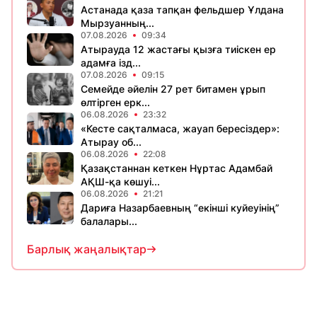
Астанада қаза тапқан фельдшер Ұлдана
Мырзуанның...
07.08.2026
09:34
Атырауда 12 жастағы қызға тиіскен ер
адамға ізд...
07.08.2026
09:15
Семейде әйелін 27 рет битамен ұрып
өлтірген ерк...
06.08.2026
23:32
«Кесте сақталмаса, жауап бересіздер»:
Атырау об...
06.08.2026
22:08
Қазақстаннан кеткен Нұртас Адамбай
АҚШ-қа көшуі...
06.08.2026
21:21
Дариға Назарбаевның “екінші куйеуінің”
балалары...
Барлық жаңалықтар