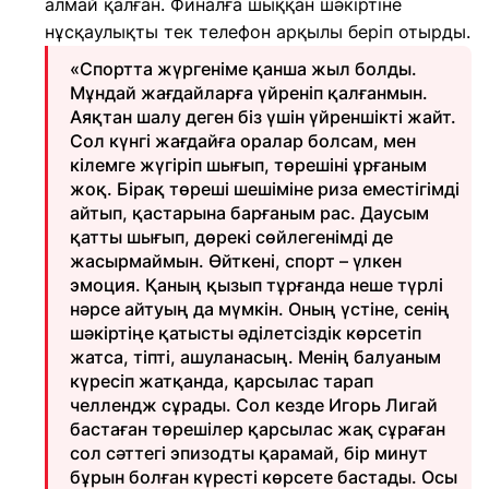
алмай қалған. Финалға шыққан шәкіртіне
нұсқаулықты тек телефон арқылы беріп отырды.
«Спортта жүргеніме қанша жыл болды.
Мұндай жағдайларға үйреніп қалғанмын.
Аяқтан шалу деген біз үшін үйреншікті жайт.
Сол күнгі жағдайға оралар болсам, мен
кілемге жүгіріп шығып, төрешіні ұрғаным
жоқ. Бірақ төреші шешіміне риза еместігімді
айтып, қастарына барғаным рас. Даусым
қатты шығып, дөрекі сөйлегенімді де
жасырмаймын. Өйткені, спорт – үлкен
эмоция. Қаның қызып тұрғанда неше түрлі
нәрсе айтуың да мүмкін. Оның үстіне, сенің
шәкіртіңе қатысты әділетсіздік көрсетіп
жатса, тіпті, ашуланасың. Менің балуаным
күресіп жатқанда, қарсылас тарап
челлендж сұрады. Сол кезде Игорь Лигай
бастаған төрешілер қарсылас жақ сұраған
сол сәттегі эпизодты қарамай, бір минут
бұрын болған күресті көрсете бастады. Осы