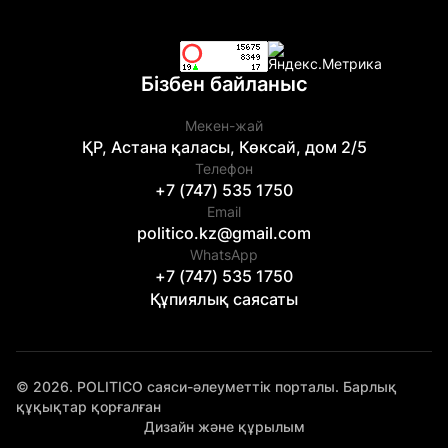
Бізбен байланыс
Мекен-жай
ҚР, Астана қаласы, Көксай, дом 2/5
Телефон
+7 (747) 535 1750
Email
politico.kz@gmail.com
WhatsApp
+7 (747) 535 1750
Құпиялық саясаты
© 2026. POLITICO саяси-әлеуметтік порталы. Барлық
құқықтар қорғалған
Дизайн және құрылым