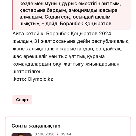
кезде мен мұның дұрыс еместігін айттым,
қастарына бардым, эмоциямды жасыра
алмадым. Содан соң, осындай шешім
шықты», – дейді Боранбек Қоңыратов.
Айта кетейік, Боранбек Қоңыратов 2024
жылдың 31 желтоқсанына дейін республикалық
және халықаралық жарыстардан, сондай-ақ,
жас ерекшелігінен тыс ұлттық құрама
командалардың оқу-жаттығу жиындарынан
шеттетілген.
Фото: Olympic.kz
Спорт
Соңғы жаңалықтар
07.08.2026
09:44