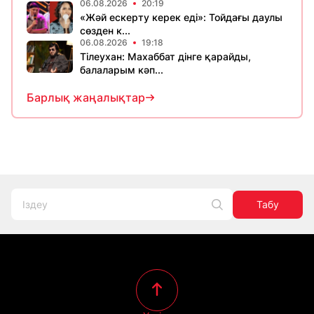
06.08.2026
20:19
«Жәй ескерту керек еді»: Тойдағы даулы
сөзден к...
06.08.2026
19:18
Тілеухан: Махаббат дінге қарайды,
балаларым кәп...
Барлық жаңалықтар
Табу