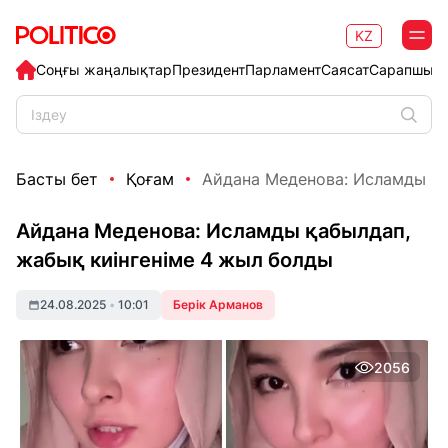
KZ
Соңғы жаңалықтар
Президент
Парламент
Саясат
Сарапшыл
Басты бет
Қоғам
Айдана Меденова: Исламды қаб
Айдана Меденова: Исламды қабылдап,
жабық киінгеніме 4 жыл болды
24.08.2025
•
10:01
Берік Арманов
2056