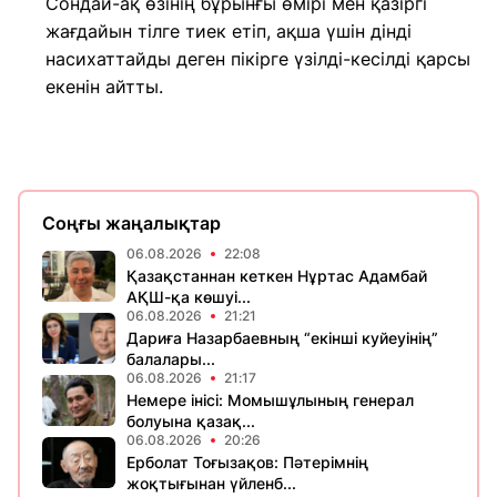
Сондай-ақ өзінің бұрынғы өмірі мен қазіргі
жағдайын тілге тиек етіп, ақша үшін дінді
насихаттайды деген пікірге үзілді-кесілді қарсы
екенін айтты.
Соңғы жаңалықтар
06.08.2026
22:08
Қазақстаннан кеткен Нұртас Адамбай
АҚШ-қа көшуі...
06.08.2026
21:21
Дариға Назарбаевның “екінші куйеуінің”
балалары...
06.08.2026
21:17
Немере інісі: Момышұлының генерал
болуына қазақ...
06.08.2026
20:26
Ерболат Тоғызақов: Пәтерімнің
жоқтығынан үйленб...