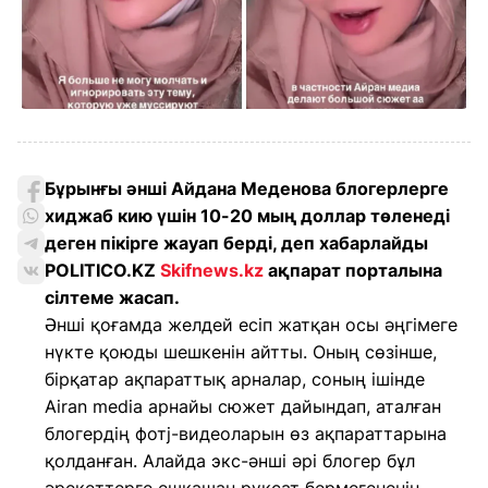
Бұрынғы әнші Айдана Меденова блогерлерге
хиджаб кию үшін 10-20 мың доллар төленеді
деген пікірге жауап берді, деп хабарлайды
POLITICO.KZ
Skifnews.kz
ақпарат порталына
сілтеме жасап.
Әнші қоғамда желдей есіп жатқан осы әңгімеге
нүкте қоюды шешкенін айтты. Оның сөзінше,
бірқатар ақпараттық арналар, соның ішінде
Airan media арнайы сюжет дайындап, аталған
блогердің фотj-видеоларын өз ақпараттарына
қолданған. Алайда экс-әнші әрі блогер бұл