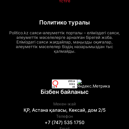
Үстіге
Политико туралы
Politico.kz саяси-әлеуметтік порталы – еліміздегі саяси,
әлеуметтік мәселелерге арналған бірегей жоба.
Еліміздегі саяси жағдайлар, маңызды оқиғалар,
әлеуметтік мәселелер біздің назарымыздан тыс
қалмайды.
Бізбен байланыс
Мекен-жай
ҚР, Астана қаласы, Көксай, дом 2/5
Телефон
+7 (747) 535 1750
Email