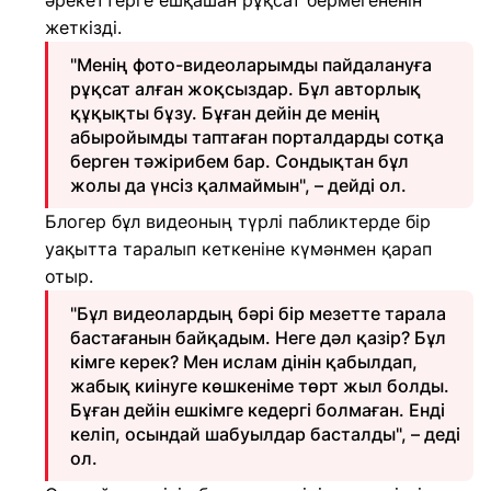
әрекеттерге ешқашан рұқсат бермегененін
жеткізді.
"Менің фото-видеоларымды пайдалануға
рұқсат алған жоқсыздар. Бұл авторлық
құқықты бұзу. Бұған дейін де менің
абыройымды таптаған порталдарды сотқа
берген тәжірибем бар. Сондықтан бұл
жолы да үнсіз қалмаймын", – дейді ол.
Блогер бұл видеоның түрлі пабликтерде бір
уақытта таралып кеткеніне күмәнмен қарап
отыр.
"Бұл видеолардың бәрі бір мезетте тарала
бастағанын байқадым. Неге дәл қазір? Бұл
кімге керек? Мен ислам дінін қабылдап,
жабық киінуге көшкеніме төрт жыл болды.
Бұған дейін ешкімге кедергі болмаған. Енді
келіп, осындай шабуылдар басталды", – деді
ол.