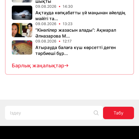
шықты
09.08.2026
14:30
Ақтауда көпқабатты үй маңынан әйелдің
мәйіті та...
09.08.2026
13:23
“Кінәлілер жазасын алады”: Ақмарал
Әлназарова М...
09.08.2026
12:17
Атырауда балаға күш көрсетті деген
тәрбиеші бұр...
Барлық жаңалықтар
Табу