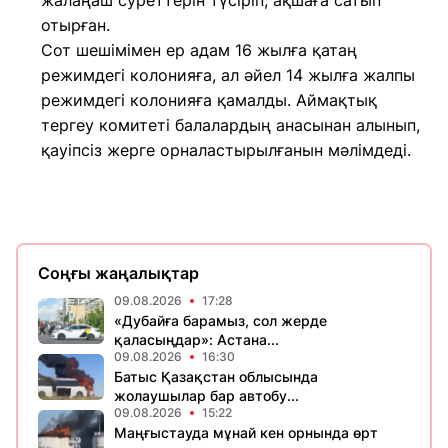
жалаңаш суреттерін түсіріп, ақшаға сатып
отырған.
Сот шешімімен ер адам 16 жылға қатаң
режимдегі колонияға, ал әйел 14 жылға жалпы
режимдегі колонияға қамалды. Аймақтық
тергеу комитеті балалардың анасынан алынып,
қауіпсіз жерге орналастырылғанын мәлімдеді.
Соңғы жаңалықтар
09.08.2026
17:28
«Дубайға барамыз, сол жерде
қаласыңдар»: Астана...
09.08.2026
16:30
Батыс Қазақстан облысында
жолаушылар бар автобу...
09.08.2026
15:22
Маңғыстауда мұнай кен орнында өрт