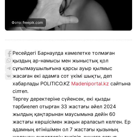
Фото: freepik.com
Ресейдегі Барнаулда кәмелетке толмаған
қыздың ар-намысы мен жыныстық қол
сұғылмаушылығына қарсы ауыр қылмыс
жасаған екі адамға сот үкімі шықты, деп
хабарлады POLITICO.KZ
Мadeniportal.kz
сайтына
сілтеп.
Тергеу деректеріне сүйенсек, екі қызды
тәрбиелеп отырған 33 жастағы әйел 2024
жылдың қаңтарынан маусымына дейін 60
жастағы көршісімен жақын араласып келген. Ер
адамның өтінішімен ол 7 жастағы қызының