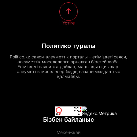
Үстіге
Политико туралы
Politico.kz саяси-әлеуметтік порталы – еліміздегі саяси,
әлеуметтік мәселелерге арналған бірегей жоба.
Еліміздегі саяси жағдайлар, маңызды оқиғалар,
әлеуметтік мәселелер біздің назарымыздан тыс
қалмайды.
Бізбен байланыс
Мекен-жай