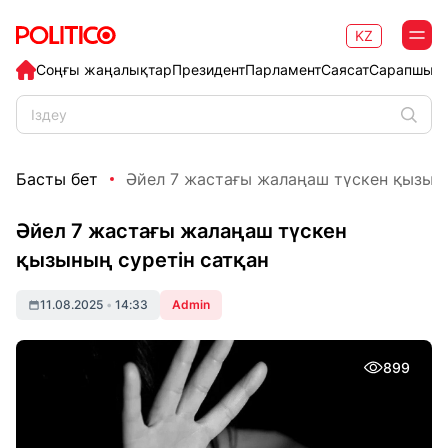
KZ
Соңғы жаңалықтар
Президент
Парламент
Саясат
Сарапшыл
Басты бет
Әйел 7 жастағы жалаңаш түскен қызының
Әйел 7 жастағы жалаңаш түскен
қызының суретін сатқан
11.08.2025
•
14:33
Admin
899