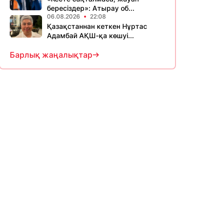
бересіздер»: Атырау об...
06.08.2026
22:08
Қазақстаннан кеткен Нұртас
Адамбай АҚШ-қа көшуі...
Барлық жаңалықтар