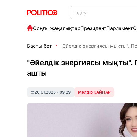
Соңғы жаңалықтар
Президент
Парламент
С
Басты бет
"Әйелдік энергиясы мықты". Пс
"Әйелдік энергиясы мықты".
ашты
20.01.2025
•
09:29
Мөлдір ҚАЙНАР