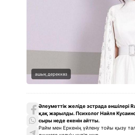
ашық дереккөз
Әлеуметтік желіде эстрада әншілері R
қақ жарылды. Психолог Найля Кусаи
сыры неде екенін айтты.
Райм мен Еркенің үйлену тойы қызу талқ