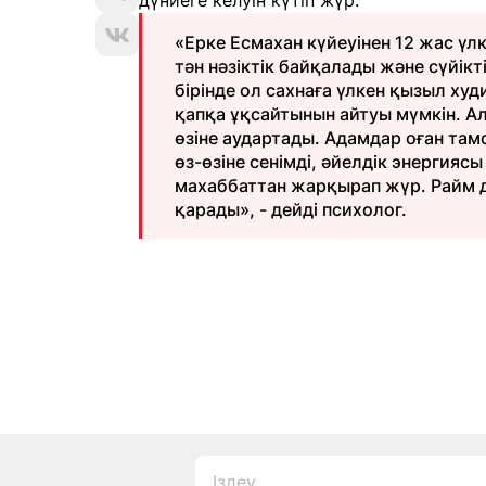
дүниеге келуін күтіп жүр.
«Ерке Есмахан күйеуінен 12 жас үл
тән нәзіктік байқалады және сүйік
бірінде ол сахнаға үлкен қызыл худ
қапқа ұқсайтынын айтуы мүмкін. Ал
өзіне аудартады. Адамдар оған там
өз-өзіне сенімді, әйелдік энергиясы 
махаббаттан жарқырап жүр. Райм д
қарады», - дейді психолог.