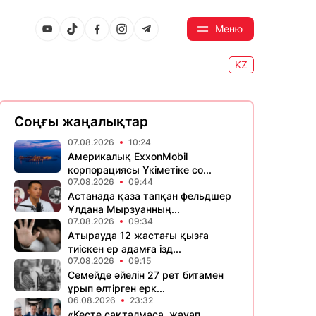
Меню
KZ
Соңғы жаңалықтар
07.08.2026
10:24
Америкалық ExxonMobil
корпорациясы Үкіметіке со...
07.08.2026
09:44
Астанада қаза тапқан фельдшер
Ұлдана Мырзуанның...
07.08.2026
09:34
Атырауда 12 жастағы қызға
тиіскен ер адамға ізд...
07.08.2026
09:15
Семейде әйелін 27 рет битамен
ұрып өлтірген ерк...
06.08.2026
23:32
«Кесте сақталмаса, жауап