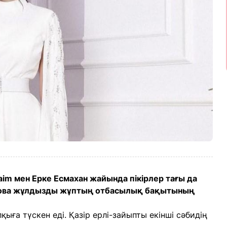
aim мен Ерке Есмахан жайында пікірлер тағы да
нова жұлдызды жұптың отбасылық бақытының
ыға түскен еді. Қазір ерлі-зайыпты екінші сәбидің