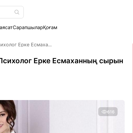
аясат
Сарапшылар
Қоғам
ихолог Ерке Есмаха...
 Психолог Ерке Есмаханның сырын
616