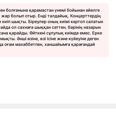
кен болғанына қарамастан үнемі бойынан әйелге
ті жар болып отыр. Енді талдайық. Концерттердің
и киіп шықты. Біреулер оның киімі картоп салатын
айда ол сахнаға шыққан сәттен, бәрінің назарын
сана қарайды. Өйткені сұлулық киімде емес. Ерке
мықты. Әнші өзіне, өзі ісіне және күйеуіне деген
а оғам махаббетпен, ханшайымға қарағандай