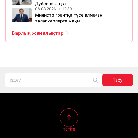
Дүйсеновтің ә...
08.08.2026
12:39
Министр грантқа түсе алмаған
талапкерлерге маңы...
Барлық жаңалықтар
Табу
Үстіге