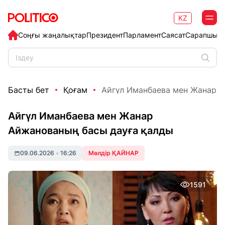
KZ
Соңғы жаңалықтар
Президент
Парламент
Саясат
Сарапшыл
Басты бет
Қоғам
Айгүл Иманбаева мен Жанар А
Айгүл Иманбаева мен Жанар
Айжанованың басы дауға қалды
09.06.2026
•
16:26
Мөлдір ҚАЙНАР
1591