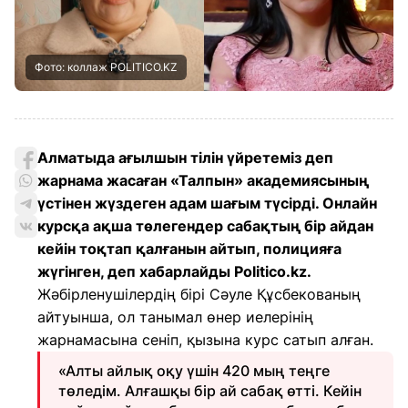
Фото: коллаж POLITICO.KZ
Алматыда ағылшын тілін үйретеміз деп
жарнама жасаған
«Талпын» академиясының
үстінен жүздеген адам шағым түсірді. Онлайн
курсқа ақша төлегендер сабақтың бір айдан
кейін тоқтап қалғанын айтып, полицияға
жүгінген, деп хабарлайды Politico.kz.
Жәбірленушілердің бірі Сәуле Құсбекованың
айтуынша, ол танымал өнер иелерінің
жарнамасына сеніп, қызына курс сатып алған.
«Алты айлық оқу үшін 420 мың теңге
төледім. Алғашқы бір ай сабақ өтті. Кейін