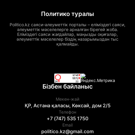
Политико туралы
Politico.kz саяси-әлеуметтік порталы – еліміздегі саяси,
әлеуметтік мәселелерге арналған бірегей жоба.
Еліміздегі саяси жағдайлар, маңызды оқиғалар,
әлеуметтік мәселелер біздің назарымыздан тыс
қалмайды.
Бізбен байланыс
Мекен-жай
ҚР, Астана қаласы, Көксай, дом 2/5
Телефон
+7 (747) 535 1750
Email
politico.kz@gmail.com