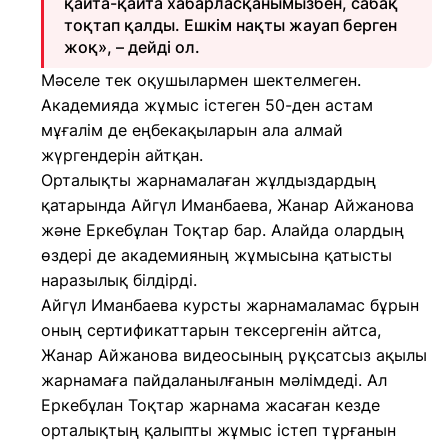
қайта-қайта хабарласқанымызбен, сабақ
тоқтап қалды. Ешкім нақты жауап берген
жоқ», – дейді ол.
Мәселе тек оқушылармен шектелмеген.
Академияда жұмыс істеген 50-ден астам
мұғалім де еңбекақыларын ала алмай
жүргендерін айтқан.
Орталықты жарнамалаған жұлдыздардың
қатарында Айгүл Иманбаева, Жанар Айжанова
және Еркебұлан Тоқтар бар. Алайда олардың
өздері де академияның жұмысына қатысты
наразылық білдірді.
Айгүл Иманбаева курсты жарнамаламас бұрын
оның сертификаттарын тексергенін айтса,
Жанар Айжанова видеосының рұқсатсыз ақылы
жарнамаға пайдаланылғанын мәлімдеді. Ал
Еркебұлан Тоқтар жарнама жасаған кезде
орталықтың қалыпты жұмыс істеп тұрғанын