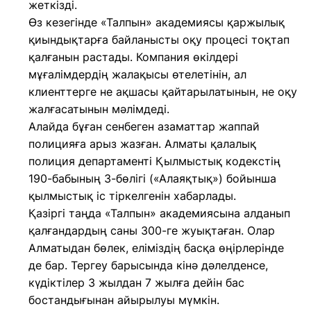
жеткізді.
Өз кезегінде «Талпын» академиясы қаржылық
қиындықтарға байланысты оқу процесі тоқтап
қалғанын растады. Компания өкілдері
мұғалімдердің жалақысы өтелетінін, ал
клиенттерге не ақшасы қайтарылатынын, не оқу
жалғасатынын мәлімдеді.
Алайда бұған сенбеген азаматтар жаппай
полицияға арыз жазған. Алматы қалалық
полиция департаменті Қылмыстық кодекстің
190-бабының 3-бөлігі («Алаяқтық») бойынша
қылмыстық іс тіркелгенін хабарлады.
Қазіргі таңда «Талпын» академиясына алданып
қалғандардың саны 300-ге жуықтаған. Олар
Алматыдан бөлек, еліміздің басқа өңірлерінде
де бар. Тергеу барысында кінә дәлелденсе,
күдіктілер 3 жылдан 7 жылға дейін бас
бостандығынан айырылуы мүмкін.