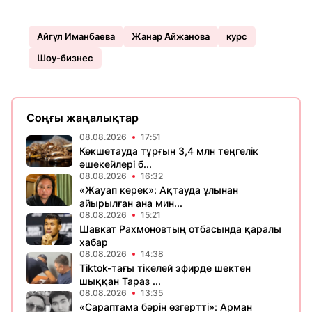
Айгүл Иманбаева
Жанар Айжанова
курс
Шоу-бизнес
Соңғы жаңалықтар
08.08.2026
17:51
Көкшетауда тұрғын 3,4 млн теңгелік
әшекейлері б...
08.08.2026
16:32
«Жауап керек»: Ақтауда ұлынан
айырылған ана мин...
08.08.2026
15:21
Шавкат Рахмоновтың отбасында қаралы
хабар
08.08.2026
14:38
Tiktok-тағы тікелей эфирде шектен
шыққан Тараз ...
08.08.2026
13:35
«Сараптама бәрін өзгертті»: Арман