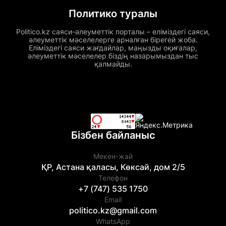
Политико туралы
Politico.kz саяси-әлеуметтік порталы – еліміздегі саяси,
әлеуметтік мәселелерге арналған бірегей жоба.
Еліміздегі саяси жағдайлар, маңызды оқиғалар,
әлеуметтік мәселелер біздің назарымыздан тыс
қалмайды.
Бізбен байланыс
Мекен-жай
ҚР, Астана қаласы, Көксай, дом 2/5
Телефон
+7 (747) 535 1750
Email
politico.kz@gmail.com
WhatsApp