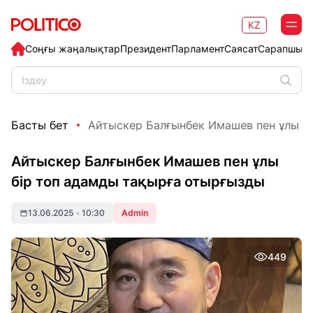
KZ
Соңғы жаңалықтар
Президент
Парламент
Саясат
Сарапшыл
Басты бет
Айтыскер Балғынбек Имашев пен ұлы бір
Айтыскер Балғынбек Имашев пен ұлы
бір топ адамды тақырға отырғызды
13.06.2025
•
10:30
Admin
449