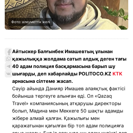
Фото: әлеуметтік желі
Айтыскер Балғынбек Имашевтың ұлынан
қажылыққа жолдама сатып алдық деген тағы
40 адам полиция басқармасына барып шу
шығарды, деп хабарлайды POLITOCO.KZ
KTK
арнасына сілтеме жасап.
Сәуір айында Данияр Имашев алаяқтық фактісі
бойынша тергеуге алынған еді. Ол «Qazaq
Travel» компаниясының атқарушы директоры
болып, Мәдина мен Меккеге 50 шақты адамды
жібере алмай қалған. Қажылығы мен
қаражатынан қағылған бір топ адам полицияға