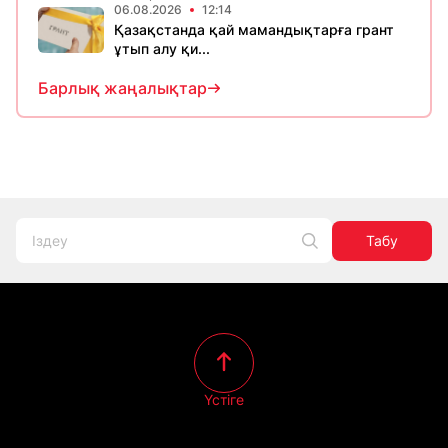
06.08.2026
12:14
Қазақстанда қай мамандықтарға грант
ұтып алу қи...
Барлық жаңалықтар
Табу
Үстіге