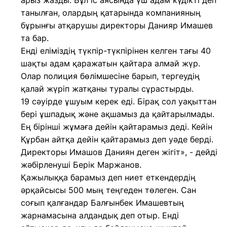
арыз жазды. Бұл іс аясында үш адам күдікті деп
танылған, олардың қатарында компанияның
бұрынғы атқарушы директоры Данияр Имашев
та бар.
Енді еліміздің түкпір-түкпірінен келген тағы 40
шақты адам қаражатын қайтара алмай жүр.
Олар полиция бөлімшесіне барып, тергеудің
қалай жүріп жатқаны туралы сұрастырды.
19 сәуірде ұшуым керек еді. Бірақ сол уақыттан
бері ұшпадық және ақшамыз да қайтарылмады.
Ең бірінші жұмаға дейін қайтарамыз деді. Кейін
Құрбан айтқа дейін қайтарамыз деп уәде берді.
Директоры Имашов Даниян деген жігіт», - дейді
жәбірленуші Берік Маржанов.
Қажылыққа барамыз деп ниет еткендердің
әрқайсысы 500 мың теңгеден төлеген. Сан
соғып қалғандар Балғынбек Имашевтың
жарнамасына алдандық деп отыр. Енді