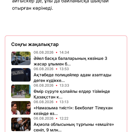
айтыскер де, ұлы да байланысқа шықпай
отырған көрінеді.
Соңғы жаңалықтар
06.08.2026
14:34
Әйел басқа балаларының көзінше 3
жасар ұлымен б...
06.08.2026
13:53
Ақтөбеде полицейлер адам азаптады
деген күдікке...
06.08.2026
13:33
Өмір сүруге қолайлы елдер тізімінде
Қазақстан к...
06.08.2026
13:13
«Намазыма тиісті»: Бекболат Тілеухан
кезінде өз...
06.08.2026
12:22
Ақмола облысының тұрғыны «емшіге»
сеніп, 9 млн...