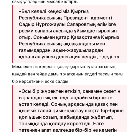
озық үлгілерінен мысал келтірді.
«Бұл келелі кеңесіміз Қырғыз
Республикасының Президенті құрметті
Садыр Нұрғожаұлы Сапаровтың елімізге
ресми сапары аясында ұйымдастырылып
отыр. Сонымен қатар Қазақстанға Қырғыз
Республикасының ақсақалдары мен
ғалымдардан, ақын-жазушылардан
құралған үлкен делегация келді», - деді ол.
Мемлекеттік кеңесші қазақ-қырғыз тұтастығының
қандай деңгейде дамып жатқанын елдегі тасқын тағы
бір көрсеткенін еске салды.
«Осы бір жүректен өткізіп, санамен сезетін
ықпалдастық екі елді әрдайым бірлікте
ұстап келеді. Соның арқасында қазақ пен
қырғыз талай қиын-қыстау шақта бір-біріне
қол ұшын созып, жабыққанда жұбатып,
торыққанда қолдау көрсетеді. Елге
төтеннен апат келгенде бір-біріне көмегін