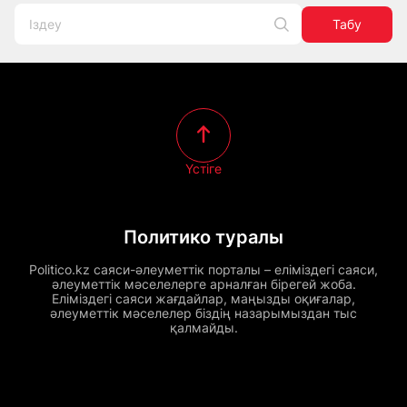
Табу
Үстіге
Политико туралы
Politico.kz саяси-әлеуметтік порталы – еліміздегі саяси,
әлеуметтік мәселелерге арналған бірегей жоба.
Еліміздегі саяси жағдайлар, маңызды оқиғалар,
әлеуметтік мәселелер біздің назарымыздан тыс
қалмайды.