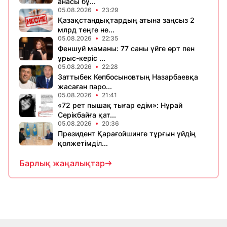
анасы бұ...
05.08.2026
23:29
Қазақстандықтардың атына заңсыз 2
млрд теңге не...
05.08.2026
22:35
Феншуй маманы: 77 саны үйге өрт пен
ұрыс-керіс ...
05.08.2026
22:28
Заттыбек Көпбосыновтың Назарбаевқа
жасаған паро...
05.08.2026
21:41
«72 рет пышақ тығар едім»: Нұрай
Серікбайға қат...
05.08.2026
20:36
Президент Қарағойшинге тұрғын үйдің
қолжетімділ...
Барлық жаңалықтар