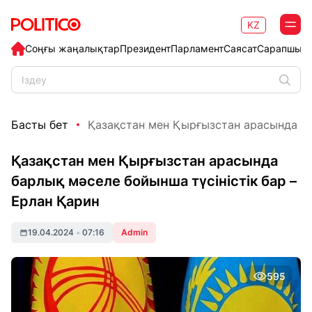
KZ
Соңғы жаңалықтар
Президент
Парламент
Саясат
Сарапшыл
Басты бет
Қазақстан мен Қырғызстан арасында ба
Қазақстан мен Қырғызстан арасында
барлық мәселе бойынша түсіністік бар –
Ерлан Қарин
19.04.2024
•
07:16
Admin
595