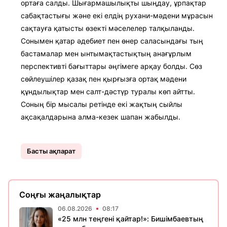
ортаға салды. Шығармашылықты шыңдау, ұрпақтар
сабақтастығы және екі елдің рухани-мәдени мұрасын
сақтауға қатысты өзекті мәселелер талқыланды.
Сонымен қатар әдебиет пен өнер саласындағы тың
бастамалар мен ынтымақтастықтың анағұрлым
перспективті бағыттары әңгімеге арқау болды. Сөз
сөйлеушілер қазақ пен қырғызға ортақ мәдени
құндылықтар мен салт-дәстүр туралы көп айтты.
Соның бір мысалы ретінде екі жақтың сыйлы
ақсақалдарына алма-кезек шапан жабылды.
Басты ақпарат
Соңғы жаңалықтар
06.08.2026
08:17
«25 млн теңгені қайтар!»: Бишімбаевтың