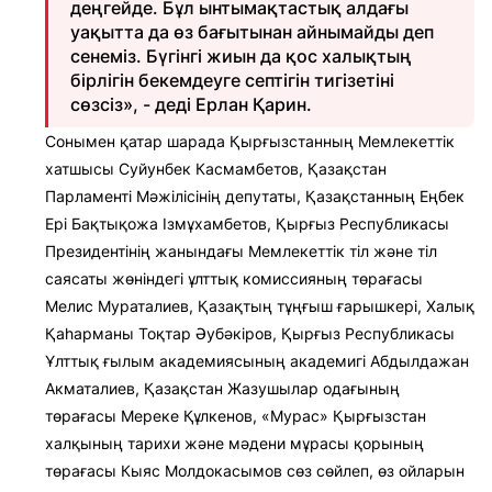
деңгейде. Бұл ынтымақтастық алдағы
уақытта да өз бағытынан айнымайды деп
сенеміз. Бүгінгі жиын да қос халықтың
бірлігін бекемдеуге септігін тигізетіні
сөзсіз», - деді Ерлан Қарин.
Сонымен қатар шарада Қырғызстанның Мемлекеттік
хатшысы Суйунбек Касмамбетов, Қазақстан
Парламенті Мәжілісінің депутаты, Қазақстанның Еңбек
Ері Бақтықожа Ізмұхамбетов, Қырғыз Республикасы
Президентінің жанындағы Мемлекеттік тіл және тіл
саясаты жөніндегі ұлттық комиссияның төрағасы
Мелис Мураталиев, Қазақтың тұңғыш ғарышкері, Халық
Қаһарманы Тоқтар Әубәкіров, Қырғыз Республикасы
Ұлттық ғылым академиясының академигі Абдылдажан
Акматалиев, Қазақстан Жазушылар одағының
төрағасы Мереке Құлкенов, «Мурас» Қырғызстан
халқының тарихи және мәдени мұрасы қорының
төрағасы Кыяс Молдокасымов сөз сөйлеп, өз ойларын