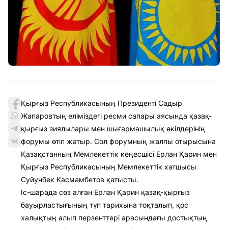
Қырғыз Республикасының Президенті Садыр
Жапаровтың еліміздегі ресми сапары аясында қазақ-
қырғыз зиялылары мен шығармашылық өкілдерінің
форумы өтіп жатыр. Сол форумның жалпы отырысына
Қазақстанның Мемлекеттік кеңесшісі Ерлан Қарин мен
Қырғыз Республикасының Мемлекеттік хатшысы
Суйунбек Касмамбетов қатысты.
Іс-шарада сөз алған Ерлан Қарин қазақ-қырғыз
бауырластығының түп тарихына тоқталып, қос
халықтың алып перзенттері арасындағы достықтың