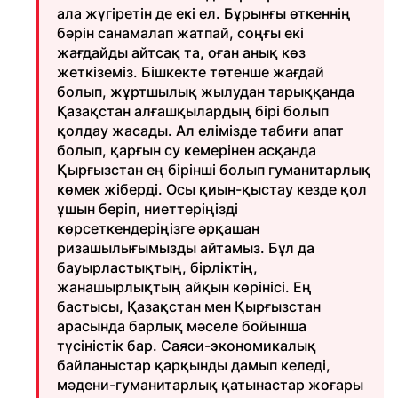
ала жүгіретін де екі ел. Бұрынғы өткеннің
бәрін санамалап жатпай, соңғы екі
жағдайды айтсақ та, оған анық көз
жеткіземіз. Бішкекте төтенше жағдай
болып, жұртшылық жылудан тарыққанда
Қазақстан алғашқылардың бірі болып
қолдау жасады. Ал елімізде табиғи апат
болып, қарғын су кемерінен асқанда
Қырғызстан ең бірінші болып гуманитарлық
көмек жіберді. Осы қиын-қыстау кезде қол
ұшын беріп, ниеттеріңізді
көрсеткендеріңізге әрқашан
ризашылығымызды айтамыз. Бұл да
бауырластықтың, бірліктің,
жанашырлықтың айқын көрінісі. Ең
бастысы, Қазақстан мен Қырғызстан
арасында барлық мәселе бойынша
түсіністік бар. Саяси-экономикалық
байланыстар қарқынды дамып келеді,
мәдени-гуманитарлық қатынастар жоғары