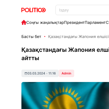
Соңғы жаңалықтар
Президент
Парламент
С
Басты бет
Қазақстандағы Жапония елшісі 
Қазақстандағы Жапония елші
айтты
03.03.2024
•
11:16
Admin