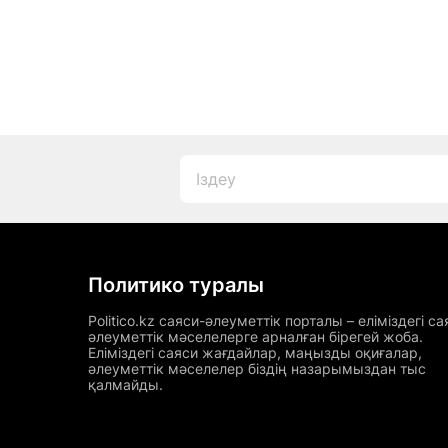
Политико туралы
Politico.kz саяси-әлеуметтік порталы – еліміздегі са
әлеуметтік мәселелерге арналған бірегей жоба.
Еліміздегі саяси жағдайлар, маңызды оқиғалар,
әлеуметтік мәселелер біздің назарымыздан тыс
қалмайды.