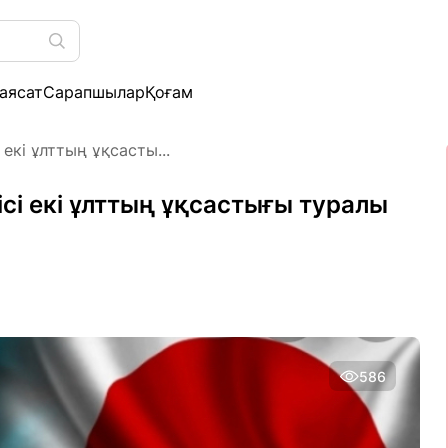
аясат
Сарапшылар
Қоғам
екі ұлттың ұқсасты...
сі екі ұлттың ұқсастығы туралы
586