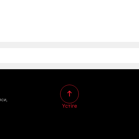
яси,
Үстіге