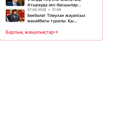
Атырауда экс-басшылар...
07.08.2026
21:09
Бекболат Тілеухан жауапсыз
махаббаты туралы: Қы...
Барлық жаңалықтар