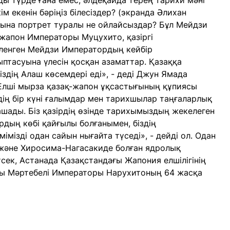
лды түрде ғана емес, әлдеқайда терең тарихи мәні
м екенін бәріңіз білесіздер? (экранда Әлихан
мына портрет туралы не ойлайсыздар? Бұл Мейдзи
 жапон Императоры Муцухито, қазіргі
ленген Мейдзи Императордың кейбір
птасуына үлесін қосқан азаматтар. Қазаққа
іздің Алаш көсемдері еді», - деді Джун Ямада
 Елші мырза қазақ-жапон ұқсастығының құпиясы
ің бір күні ғалымдар мен тарихшылар таңғаларлық
шады. Біз қазірдің өзінде тарихымыздың жекелеген
ардың көбі қайғылы болғанымен, біздің
мізді одан сайын нығайта түседі», - дейді ол. Одан
 және Хиросима-Нагасакиде болған ядролық
сек, Астанада Қазақстандағы Жапония елшілігінің
 Мәртебелі Императоры Нарухитоның 64 жасқа