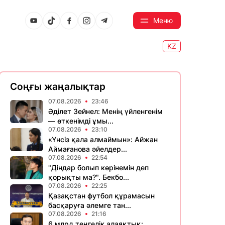
Меню
KZ
Соңғы жаңалықтар
07.08.2026
23:46
Әділет Зейнел: Менің үйленгенім
— өткенімді ұмы...
07.08.2026
23:10
«Үнсіз қала алмаймын»: Айжан
Аймағанова әйелдер...
07.08.2026
22:54
"Діндар болып көрінемін деп
қорықты ма?". Бекбо...
07.08.2026
22:25
Қазақстан футбол құрамасын
басқаруға әлемге тан...
07.08.2026
21:16
6 млрд теңгелік алаяқтық: