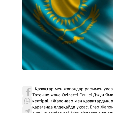
Қазақтар мен жапондар расымен ұқса
Төтенше және Өкілетті Елшісі Джун Ям
келтірді. «Жапондар мен қазақтардың ө
қарағанда әлдеқайда ұқсас. Егер Жапо