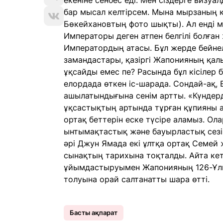
екеніне сенбес еді. Мен сіздерге визуа
бар мысал келтірсем. Мына мырзаның кі
Бөкейхановтың фото шықты). Ал енді 
Императоры деген атпен белгілі болған
Императордың атасы. Бұл жерде бейне
замандастары, қазіргі Жапонияның қалы
ұқсайды емес пе? Расында бұл кісілер б
елордада өткен іс-шарада. Сондай-ақ,
ашылатындығына сенім артты. «Күндерд
ұқсастықтың артында тұрған құпияны а
ортақ беттерін еске түсіре аламыз. Ол
ынтымақтастық және бауырластық сезімі
әрі Джун Ямада екі ұлтқа ортақ Семей
сынақтың тарихына тоқталды. Айта кет
ұйымдастыруымен Жапонияның 126-Ұлы
толуына орай салтанатты шара өтті.
Басты ақпарат