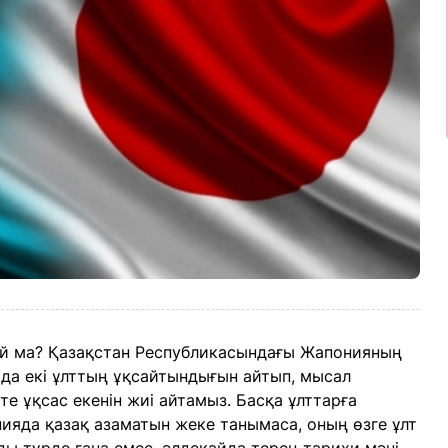
й ма? Қазақстан Республикасындағы Жапонияның
ада екі ұлттың ұқсайтындығын айтып, мысал
те ұқсас екенін жиі айтамыз. Басқа ұлттарға
нияда қазақ азаматын жеке танымаса, оның өзге ұлт