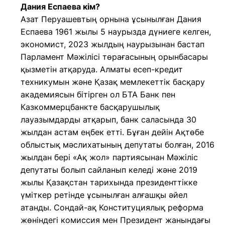
Дания Еспаева кім?
Азат Перуашевтың орнына ұсынылған Дания
Еспаева 1961 жылы 5 наурызда дүниеге келген,
экономист, 2023 жылдың наурызынан бастап
Парламент Мәжілісі төрағасының орынбасары
қызметін атқаруда. Алматы есеп-кредит
техникумын және Қазақ мемлекеттік басқару
академиясын бітірген ол БТА Банк пен
Казкоммерцбанкте басқарушылық
лауазымдарды атқарып, банк саласында 30
жылдан астам еңбек етті. Бұған дейін Ақтөбе
облыстық мәслихатының депутаты болған, 2016
жылдан бері «Ақ жол» партиясынан Мәжіліс
депутаты болып сайланып келеді және 2019
жылы Қазақстан тарихында президенттікке
үміткер ретінде ұсынылған алғашқы әйел
атанды. Сондай-ақ Конституциялық реформа
жөніндегі комиссия мен Президент жанындағы