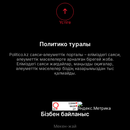
Үстіге
Политико туралы
Politico.kz саяси-әлеуметтік порталы – еліміздегі саяси,
әлеуметтік мәселелерге арналған бірегей жоба.
Еліміздегі саяси жағдайлар, маңызды оқиғалар,
әлеуметтік мәселелер біздің назарымыздан тыс
қалмайды.
Бізбен байланыс
Мекен-жай