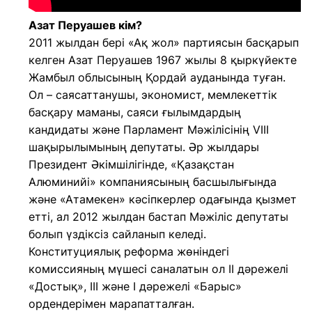
Азат Перуашев кім?
2011 жылдан бері «Ақ жол» партиясын басқарып
келген Азат Перуашев 1967 жылы 8 қыркүйекте
Жамбыл облысының Қордай ауданында туған.
Ол – саясаттанушы, экономист, мемлекеттік
басқару маманы, саяси ғылымдардың
кандидаты және Парламент Мәжілісінің VIII
шақырылымының депутаты. Әр жылдары
Президент Әкімшілігінде, «Қазақстан
Алюминийі» компаниясының басшылығында
және «Атамекен» кәсіпкерлер одағында қызмет
етті, ал 2012 жылдан бастап Мәжіліс депутаты
болып үздіксіз сайланып келеді.
Конституциялық реформа жөніндегі
комиссияның мүшесі саналатын ол II дәрежелі
«Достық», III және I дәрежелі «Барыс»
ордендерімен марапатталған.