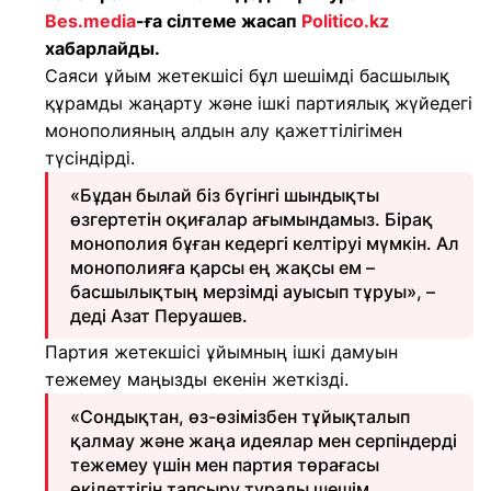
Bes.media
-ға сілтеме жасап
Politico.kz
хабарлайды.
Саяси ұйым жетекшісі бұл шешімді басшылық
құрамды жаңарту және ішкі партиялық жүйедегі
монополияның алдын алу қажеттілігімен
түсіндірді.
«Бұдан былай біз бүгінгі шындықты
өзгертетін оқиғалар ағымындамыз. Бірақ
монополия бұған кедергі келтіруі мүмкін. Ал
монополияға қарсы ең жақсы ем –
басшылықтың мерзімді ауысып тұруы», –
деді Азат Перуашев.
Партия жетекшісі ұйымның ішкі дамуын
тежемеу маңызды екенін жеткізді.
«Сондықтан, өз-өзімізбен тұйықталып
қалмау және жаңа идеялар мен серпіндерді
тежемеу үшін мен партия төрағасы
өкілеттігін тапсыру туралы шешім