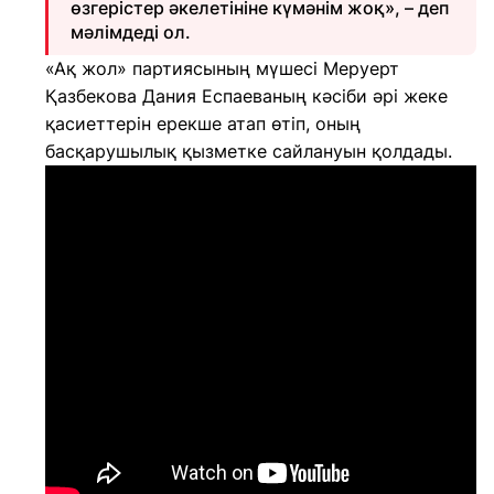
өзгерістер әкелетініне күмәнім жоқ», – деп
мәлімдеді ол.
«Ақ жол» партиясының мүшесі Меруерт
Қазбекова Дания Еспаеваның кәсіби әрі жеке
қасиеттерін ерекше атап өтіп, оның
басқарушылық қызметке сайлануын қолдады.