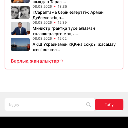
шыққан Тараз ...
08.08.2026
13:35
«Сараптама бәрін өзгертті»: Арман
Дүйсеновтің ә...
08.08.2026
12:39
Министр грантқа түсе алмаған
талапкерлерге маңы...
08.08.2026
12:02
АҚШ Украинамен КҚК-на соққы жасамау
жөнінде кел...
Барлық жаңалықтар
Табу