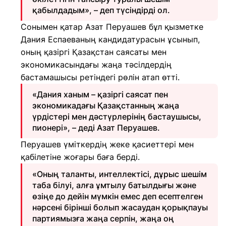
қабылдадым», – деп түсіндірді ол.
Сонымен қатар Азат Перуашев бұл қызметке
Дания Еспаеваның кандидатурасын ұсынып,
оның қазіргі Қазақстан саясаты мен
экономикасындағы жаңа тәсілдердің
бастамашысы ретіндегі рөлін атап өтті.
«Дания ханым – қазіргі саясат пен
экономикадағы Қазақстанның жаңа
үрдістері мен дәстүрлерінің бастаушысы,
пионері», – деді Азат Перуашев.
Перуашев үміткердің жеке қасиеттері мен
қабілетіне жоғары баға берді.
«Оның таланты, интеллектісі, дұрыс шешім
таба білуі, алға ұмтылу батылдығы және
өзіңе до дейін мүмкін емес деп есептелген
нәрсені бірінші болып жасаудан қорықпауы
партиямызға жаңа серпін, жаңа оң