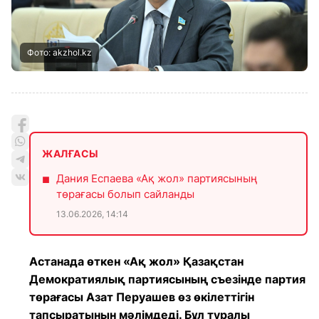
Фото: akzhol.kz
ЖАЛҒАСЫ
Дания Еспаева «Ақ жол» партиясының
төрағасы болып сайланды
13.06.2026, 14:14
Астанада өткен «Ақ жол» Қазақстан
Демократиялық партиясының съезінде партия
төрағасы Азат Перуашев өз өкілеттігін
тапсыратынын мәлімдеді. Бұл туралы