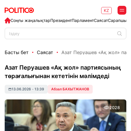
KZ
Соңғы жаңалықтар
Президент
Парламент
Саясат
Сарапшыл
Басты бет
Саясат
Азат Перуашев «Ақ жол» пар
Азат Перуашев «Ақ жол» партиясының
төрағалығынан кететінін мәлімдеді
13.06.2026
•
13:39
Абзал БАХЫТЖАНОВ
2028