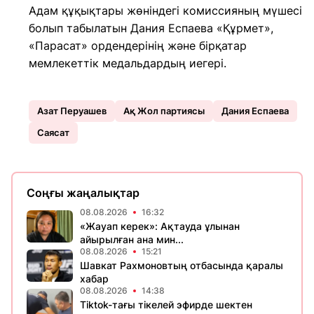
Адам құқықтары жөніндегі комиссияның мүшесі
болып табылатын Дания Еспаева «Құрмет»,
«Парасат» ордендерінің және бірқатар
мемлекеттік медальдардың иегері.
Азат Перуашев
Ақ Жол партиясы
Дания Еспаева
Саясат
Соңғы жаңалықтар
08.08.2026
16:32
«Жауап керек»: Ақтауда ұлынан
айырылған ана мин...
08.08.2026
15:21
Шавкат Рахмоновтың отбасында қаралы
хабар
08.08.2026
14:38
Tiktok-тағы тікелей эфирде шектен