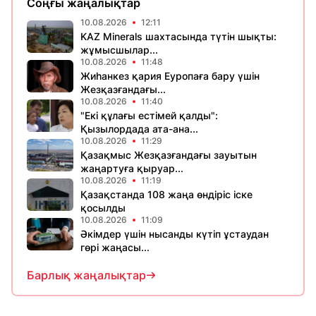
Соңғы жаңалықтар
10.08.2026
12:11
KAZ Minerals шахтасында түтін шықты:
жұмысшылар...
10.08.2026
11:48
Жиһанкез қария Еуропаға бару үшін
Жезқазғандағы...
10.08.2026
11:40
"Екі құлағы естімей қалды":
Қызылордада ата-ана...
10.08.2026
11:29
Қазақмыс Жезқазғандағы зауытын
жаңартуға қыруар...
10.08.2026
11:19
Қазақстанда 108 жаңа өндіріс іске
қосылды
10.08.2026
11:09
Әкімдер үшін нысанды күтіп ұстаудан
гөрі жаңасы...
Барлық жаңалықтар