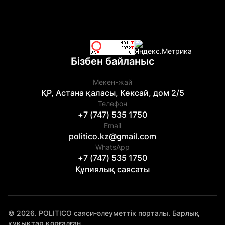
Бізбен байланыс
Мекен-жай
ҚР, Астана қаласы, Көксай, дом 2/5
Телефон
+7 (747) 535 1750
Email
politico.kz@gmail.com
WhatsApp
+7 (747) 535 1750
Құпиялық саясаты
© 2026. POLITICO саяси-әлеуметтік порталы. Барлық
құқықтар қорғалған