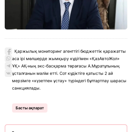
Қаржылық мониторинг агенттігі бюджеттік қаражатты
аса ірі мөлшерде жымқыру күдігімен «ҚазАвтоЖол»
ҰҚ» АҚ-ның экс-басқарма төрағасы А.Мұратұлының
ұсталғанын мәлім етті. Сот күдіктіге қатысты 2 ай
мерзімге «күзетпен ұстау» түріндегі бұлтартпау шарасы
санкциялады.
Басты ақпарат