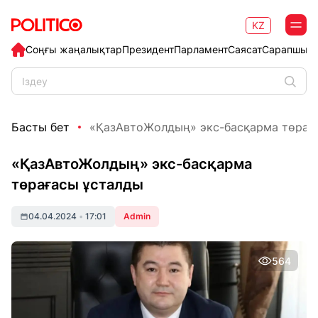
KZ
Соңғы жаңалықтар
Президент
Парламент
Саясат
Сарапшыл
Басты бет
«ҚазАвтоЖолдың» экс-басқарма төрағ
«ҚазАвтоЖолдың» экс-басқарма
төрағасы ұсталды
04.04.2024
•
17:01
Admin
564