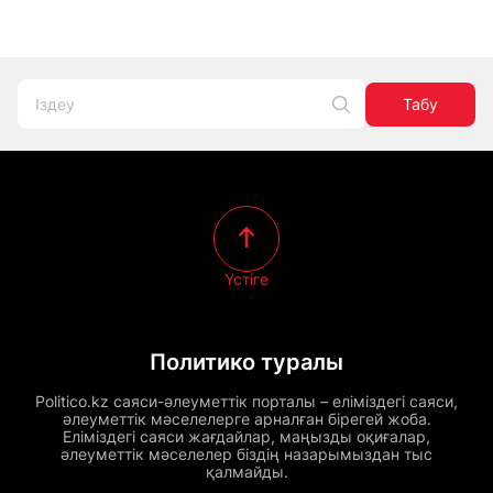
Табу
Үстіге
Политико туралы
Politico.kz саяси-әлеуметтік порталы – еліміздегі саяси,
әлеуметтік мәселелерге арналған бірегей жоба.
Еліміздегі саяси жағдайлар, маңызды оқиғалар,
әлеуметтік мәселелер біздің назарымыздан тыс
қалмайды.