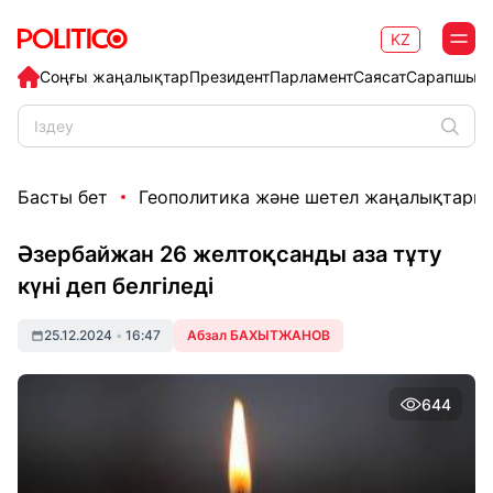
KZ
Соңғы жаңалықтар
Президент
Парламент
Саясат
Сарапшыл
Басты бет
Геополитика және шетел жаңалықтары
Әзербайжан 26 желтоқсанды аза тұту
күні деп белгіледі
25.12.2024
•
16:47
Абзал БАХЫТЖАНОВ
644