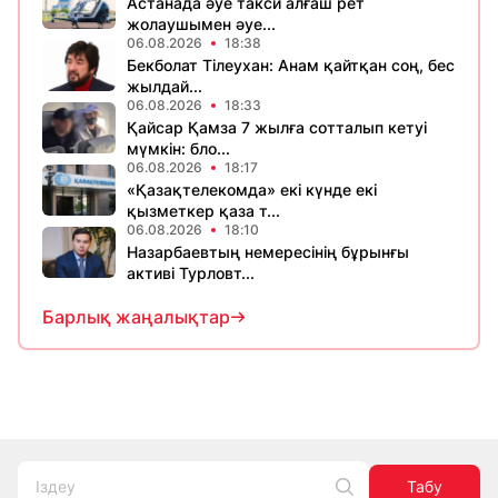
Астанада әуе такси алғаш рет
жолаушымен әуе...
06.08.2026
18:38
Бекболат Тілеухан: Анам қайтқан соң, бес
жылдай...
06.08.2026
18:33
Қайсар Қамза 7 жылға сотталып кетуі
мүмкін: бло...
06.08.2026
18:17
«Қазақтелекомда» екі күнде екі
қызметкер қаза т...
06.08.2026
18:10
Назарбаевтың немересінің бұрынғы
активі Турловт...
Барлық жаңалықтар
Табу