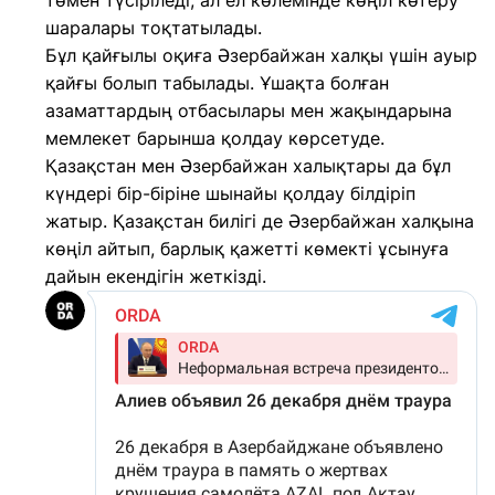
төмен түсіріледі, ал ел көлемінде көңіл көтеру
шаралары тоқтатылады.
Бұл қайғылы оқиға Әзербайжан халқы үшін ауыр
қайғы болып табылады. Ұшақта болған
азаматтардың отбасылары мен жақындарына
мемлекет барынша қолдау көрсетуде.
Қазақстан мен Әзербайжан халықтары да бұл
күндері бір-біріне шынайы қолдау білдіріп
жатыр. Қазақстан билігі де Әзербайжан халқына
көңіл айтып, барлық қажетті көмекті ұсынуға
дайын екендігін жеткізді.