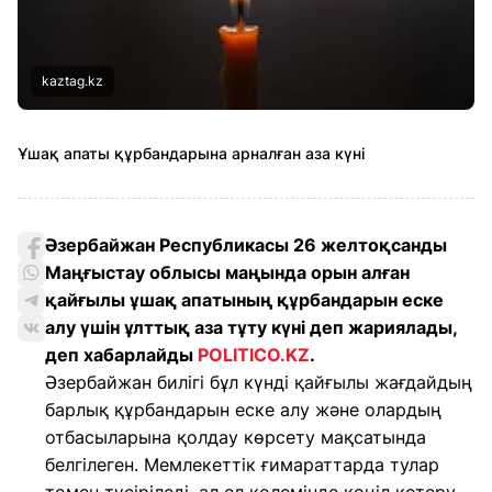
kaztag.kz
Ұшақ апаты құрбандарына арналған аза күні
Әзербайжан Республикасы 26 желтоқсанды
Маңғыстау облысы маңында орын алған
қайғылы ұшақ апатының құрбандарын еске
алу үшін ұлттық аза тұту күні деп жариялады,
деп хабарлайды
POLITICO.KZ
.
Әзербайжан билігі бұл күнді қайғылы жағдайдың
барлық құрбандарын еске алу және олардың
отбасыларына қолдау көрсету мақсатында
белгілеген. Мемлекеттік ғимараттарда тулар