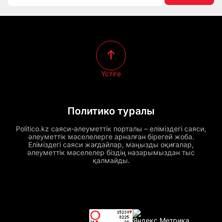
Үстіге
Политико туралы
Politico.kz саяси-әлеуметтік порталы – еліміздегі саяси,
әлеуметтік мәселелерге арналған бірегей жоба.
Еліміздегі саяси жағдайлар, маңызды оқиғалар,
әлеуметтік мәселелер біздің назарымыздан тыс
қалмайды.