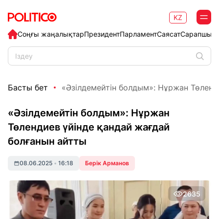
KZ
Соңғы жаңалықтар
Президент
Парламент
Саясат
Сарапшыл
Басты бет
«Әзілдемейтін болдым»: Нұржан Төлендие
«Әзілдемейтін болдым»: Нұржан
Төлендиев үйінде қандай жағдай
болғанын айтты
08.06.2025
•
16:18
Берік Арманов
2635