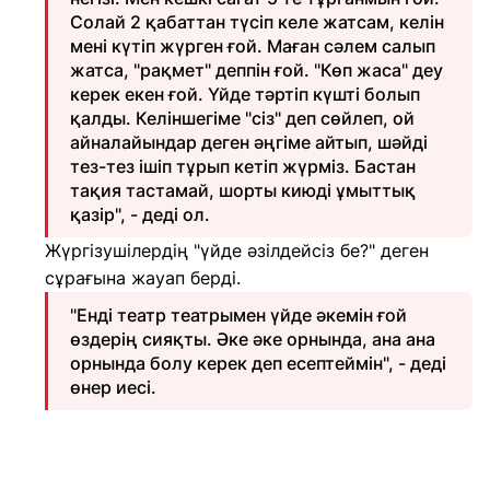
Солай 2 қабаттан түсіп келе жатсам, келін
мені күтіп жүрген ғой. Маған сәлем салып
жатса, "рақмет" деппін ғой. "Көп жаса" деу
керек екен ғой. Үйде тәртіп күшті болып
қалды. Келіншегіме "сіз" деп сөйлеп, ой
айналайындар деген әңгіме айтып, шәйді
тез-тез ішіп тұрып кетіп жүрміз. Бастан
тақия тастамай, шорты киюді ұмыттық
қазір", - деді ол.
Жүргізушілердің "үйде әзілдейсіз бе?" деген
сұрағына жауап берді.
"Енді театр театрымен үйде әкемін ғой
өздерің сияқты. Әке әке орнында, ана ана
орнында болу керек деп есептеймін", - деді
өнер иесі.