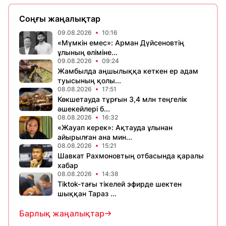
Соңғы жаңалықтар
09.08.2026
10:16
«Мүмкін емес»: Арман Дүйсеновтің
ұлының өліміне...
09.08.2026
09:24
Жамбылда аңшылыққа кеткен ер адам
туысының қолы...
08.08.2026
17:51
Көкшетауда тұрғын 3,4 млн теңгелік
әшекейлері б...
08.08.2026
16:32
«Жауап керек»: Ақтауда ұлынан
айырылған ана мин...
08.08.2026
15:21
Шавкат Рахмоновтың отбасында қаралы
хабар
08.08.2026
14:38
Tiktok-тағы тікелей эфирде шектен
шыққан Тараз ...
Барлық жаңалықтар