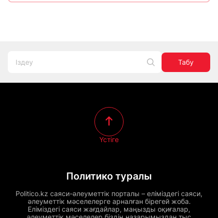
Табу
Үстіге
Политико туралы
Politico.kz саяси-әлеуметтік порталы – еліміздегі саяси,
әлеуметтік мәселелерге арналған бірегей жоба.
Еліміздегі саяси жағдайлар, маңызды оқиғалар,
әлеуметтік мәселелер біздің назарымыздан тыс