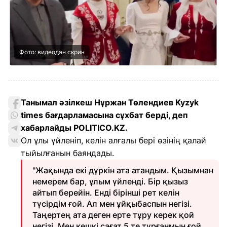
Фото: видеодан скрин
Танымал әзілкеш Нұржан Төлендиев Kyzyk
times бағдарламасына сұхбат берді, деп
хабарлайды POLITICO.KZ.
Ол ұлы үйленіп, келін алғалы бері өзінің қалай
тыйылғанын баяндады.
"Жақында екі дүркін ата атандым. Қызымнан
немерем бар, ұлым үйленді. Бір қызыз
айтып берейін. Енді бірінші рет келін
түсірдім ғой. Ал мен ұйқыбаспын негізі.
Таңертең ата деген ерте тұру керек қой
негізі. Мен кешкі сағат 5 те тұрғанмын ғой.