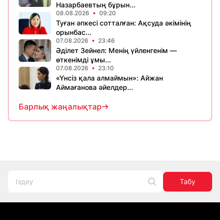
Назарбаевтың бұрын...
08.08.2026
09:20
Туған әпкесі сотталған: Ақсуда әкімінің
орынбас...
07.08.2026
23:46
Әділет Зейнел: Менің үйленгенім —
өткенімді ұмы...
07.08.2026
23:10
«Үнсіз қала алмаймын»: Айжан
Аймағанова әйелдер...
Барлық жаңалықтар
Табу