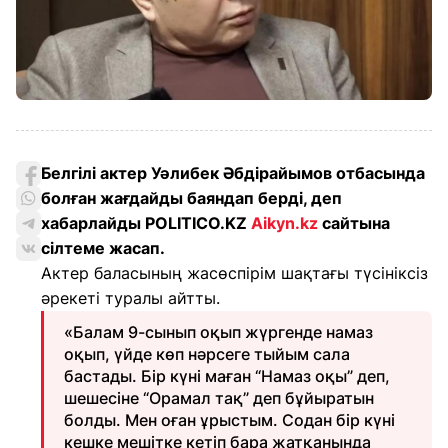
Белгілі актер Уәлибек Әбдірайымов отбасында
болған жағдайды баяндап берді, деп
хабарлайды POLITICO.KZ
Aikyn.kz
сайтына
сілтеме жасап.
Актер баласының жасөспірім шақтағы түсініксіз
әрекеті туралы айтты.
«Балам 9-сынып оқып жүргенде намаз
оқып, үйде көп нәрсеге тыйым сала
бастады. Бір күні маған “Намаз оқы” деп,
шешесіне “Орамал тақ” деп бұйыратын
болды. Мен оған ұрыстым. Содан бір күні
кешке мешітке кетіп бара жатқанында