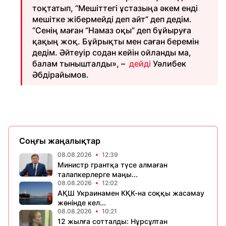
тоқтатып, “Мешіттегі ұстазыңа әкем енді
мешітке жібермейді деп айт” деп дедім.
“Сенің маған “Намаз оқы” деп бұйыруға
қақың жоқ. Бұйрықты мен саған беремін
дедім. Әйтеуір содан кейін ойланды ма,
балам тынышталды», –
дейді
Уәлибек
Әбдірайымов.
Соңғы жаңалықтар
08.08.2026
12:39
Министр грантқа түсе алмаған
талапкерлерге маңы...
08.08.2026
12:02
АҚШ Украинамен КҚК-на соққы жасамау
жөнінде кел...
08.08.2026
10:21
12 жылға сотталды: Нұрсұлтан