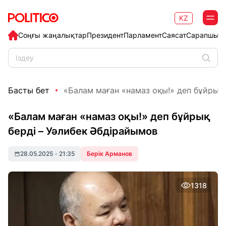
KZ
Соңғы жаңалықтар
Президент
Парламент
Саясат
Сарапшыл
Басты бет
«Балам маған «намаз оқы!» деп бұйрық бе
«Балам маған «намаз оқы!» деп бұйрық
берді – Уәлибек Әбдірайымов
28.05.2025
•
21:35
Берік Арманов
1318