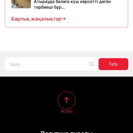
Атырауда балаға күш көрсетті деген
тәрбиеші бұр...
Барлық жаңалықтар
Табу
Үстіге