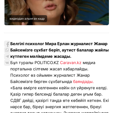
видеодан алынған кадр
Белгілі психолог Мира Ерлан журналист Жанар
Байсемізге сұхбат беріп, аутист балалар жайлы
күтпеген мәлімдеме жасады.
Бұл туралы POLITICO.KZ
Caravan.kz
медиа
порталына сілтеме жасап хабарлайды.
Психолог өз ойымен журналист Жанар
Байсемізге берген сұхбатында
баяндады.
«Бала өмірге келгеннен кейін ол үйренуге келді.
Қазір гипер белсенді балалар деген ұғым бар.
СДВГ дейді, қазіргі таңда өте көбейіп кеткен. Екі
нәрсе бар, біреуі энергия жетпегеннен, біреуі