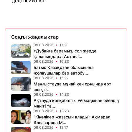
деді психолог.
Соңғы жаңалықтар
09.08.2026
17:28
«Дубайға барамыз, сол жерде
қаласыңдар»: Астана...
09.08.2026
16:30
Батыс Қазақстан облысында
жолаушылар бар автобу...
09.08.2026
15:22
Маңғыстауда мұнай кен орнында өрт
шықты
09.08.2026
14:30
Ақтауда көпқабатты үй маңынан әйелдің
мәйіті та...
09.08.2026
13:23
“Кінәлілер жазасын алады”: Ақмарал
Әлназарова М...
09.08.2026
12:17