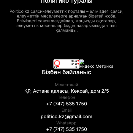
Политико туралы
Politico.kz саяси-әлеуметтік порталы – еліміздегі саяси,
әлеуметтік мәселелерге арналған бірегей жоба.
Еліміздегі саяси жағдайлар, маңызды оқиғалар,
әлеуметтік мәселелер біздің назарымыздан тыс
қалмайды.
Бізбен байланыс
Мекен-жай
ҚР, Астана қаласы, Көксай, дом 2/5
Телефон
+7 (747) 535 1750
Email
politico.kz@gmail.com
WhatsApp
+7 (747) 535 1750