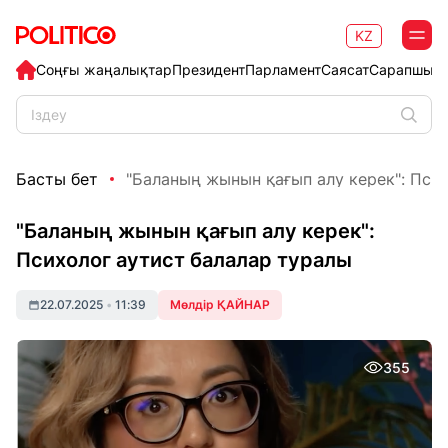
KZ
Соңғы жаңалықтар
Президент
Парламент
Саясат
Сарапшыл
Басты бет
"Баланың жынын қағып алу керек": Психо
"Баланың жынын қағып алу керек":
Психолог аутист балалар туралы
22.07.2025
•
11:39
Мөлдір ҚАЙНАР
355