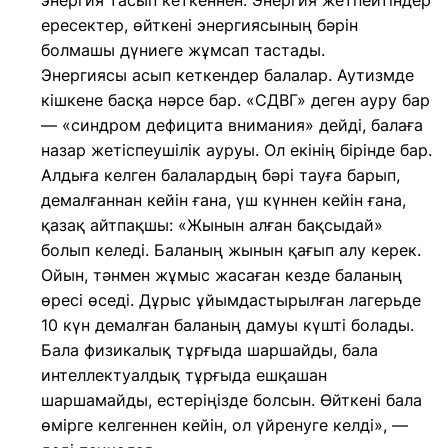
энергия тасып кеткеннен. Энергия жетпейтіндер
ересектер, өйткені энергиясының бәрін
болмашы дүниеге жұмсап тастады.
Энергиясы асып кеткендер балалар. Аутизмде
кішкене басқа нәрсе бар. «СДВГ» деген ауру бар
— «синдром дефицита внимания» дейді, балаға
назар жетіспеушілік ауруы. Ол екінің бірінде бар.
Алдыға келген балалардың бәрі тауға барып,
демалғаннан кейін ғана, үш күннен кейін ғана,
қазақ айтпақшы: «Жынын алған бақсыдай»
болып келеді. Баланың жынын қағып алу керек.
Ойын, тәнмен жұмыс жасаған кезде баланың
өресі өседі. Дұрыс ұйымдастырылған лагерьде
10 күн демалған баланың дамуы күшті болады.
Бала физикалық тұрғыда шаршайды, бала
интеллектуалдық тұрғыда ешқашан
шаршамайды, естеріңізде болсын. Өйткені бала
өмірге келгеннен кейін, ол үйренуге келді», —