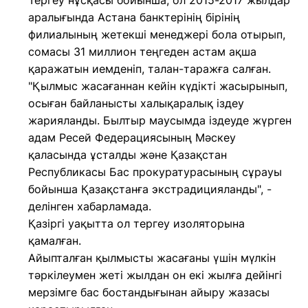
Тергеу нұсқасы бойынша, ол 2015-2017 жылдар
аралығында Астана банктерінің бірінің
филиалының жетекші менеджері бола отырып,
сомасы 31 миллион теңгеден астам ақша
қаражатын иемденіп, талан-таражға салған.
"Қылмыс жасағаннан кейін күдікті жасырынып,
осыған байланысты халықаралық іздеу
жарияланды. Былтыр маусымда іздеуде жүрген
адам Ресей Федерациясының Мәскеу
қаласында ұсталды және Қазақстан
Республикасы Бас прокуратурасының сұрауы
бойынша Қазақстанға экстрадицияланды", -
делінген хабарламада.
Қазіргі уақытта ол тергеу изоляторына
қамалған.
Айыпталған қылмысты жасағаны үшін мүлкін
тәркілеумен жеті жылдан он екі жылға дейінгі
мерзімге бас бостандығынан айыру жазасы