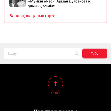
«Мүмкін емес»: Арман Дүйсеновтің
ұлының өліміне...
Барлық жаңалықтар
Табу
Үстіге