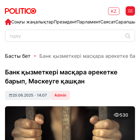
KZ
Соңғы жаңалықтар
Президент
Парламент
Саясат
Сарапшыл
Басты бет
Банк қызметкері масқара әрекетке бары
Банк қызметкері масқара әрекетке
барып, Мәскеуге қашқан
20.06.2025
•
14:07
Admin
530