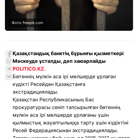
Фото: freepik.com
Қазақстандық банктің бұрынғы қызметкері
Мәскеуде ұсталды, деп хаюарлайды
POLITICO.KZ.
Бөтеннің мүлкін аса ірі мөлшерде ұрлаған
күдікті Ресейден Қазақстанға
экстрадициялады.
Қазақстан Республикасының Бас
прокуратурасы сеніп тапсырылған бөтеннің
мүлкін аса ірі мөлшерде ұрлағаны үшін
қылмыстық жауаптылыққа тарту үшін күдіктіні
Ресей Федерациясынан экстрадициялады.