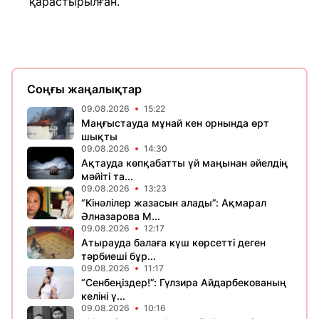
қарастырылған.
Соңғы жаңалықтар
09.08.2026
15:22
Маңғыстауда мұнай кен орнында өрт
шықты
09.08.2026
14:30
Ақтауда көпқабатты үй маңынан әйелдің
мәйіті та...
09.08.2026
13:23
“Кінәлілер жазасын алады”: Ақмарал
Әлназарова М...
09.08.2026
12:17
Атырауда балаға күш көрсетті деген
тәрбиеші бұр...
09.08.2026
11:17
“Сенбеңіздер!”: Гүлзира Айдарбекованың
келіні ү...
09.08.2026
10:16