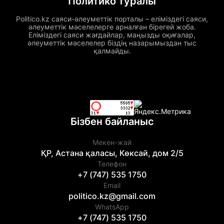
Политико туралы
Politico.kz саяси-әлеуметтік порталы – еліміздегі саяси,
әлеуметтік мәселелерге арналған бірегей жоба.
Еліміздегі саяси жағдайлар, маңызды оқиғалар,
әлеуметтік мәселелер біздің назарымыздан тыс
қалмайды.
Бізбен байланыс
Мекен-жай
ҚР, Астана қаласы, Көксай, дом 2/5
Телефон
+7 (747) 535 1750
Email
politico.kz@gmail.com
WhatsApp
+7 (747) 535 1750