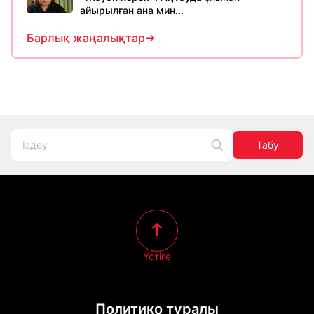
айырылған ана мин...
Барлық жаңалықтар
Табу
Үстіге
Политико туралы