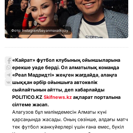
Фото: Instagram/bayanmaxatkyzy
«Кайрат» футбол клубының ойыншыларына
ерекше уәде берді. Ол алматылық команда
«Реал Мадридті» жеңген жағдайда, алаңға
шыққан әрбір ойыншыға автокөлік
сыйлайтынын айтты, деп хабарлайды
POLITICO.KZ
Skifnews.kz
ақпарат порталына
сілтеме жасап.
Алагузов бұл мәлімдемесін Алматы күні
қарсаңында жасады. Оның сөзінше, алдағы матч
тек футбол жанкүйерлері үшін ғана емес, бүкіл