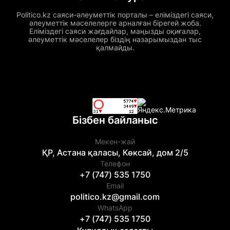
Politico.kz саяси-әлеуметтік порталы – еліміздегі саяси,
әлеуметтік мәселелерге арналған бірегей жоба.
Еліміздегі саяси жағдайлар, маңызды оқиғалар,
әлеуметтік мәселелер біздің назарымыздан тыс
қалмайды.
Бізбен байланыс
Мекен-жай
ҚР, Астана қаласы, Көксай, дом 2/5
Телефон
+7 (747) 535 1750
Email
politico.kz@gmail.com
WhatsApp
+7 (747) 535 1750