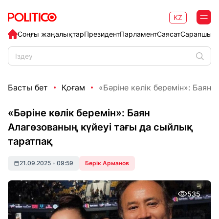
KZ
Соңғы жаңалықтар
Президент
Парламент
Саясат
Сарапшыл
Басты бет
Қоғам
«Бәріне көлік беремін»: Баян А
«Бәріне көлік беремін»: Баян
Алагөзованың күйеуі тағы да сыйлық
таратпақ
21.09.2025
•
09:59
Берік Арманов
535