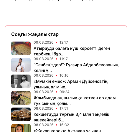
Соңғы жаңалықтар
09.08.2026
12:17
Атырауда балаға күш көрсетті деген
тәрбиеші бұр...
09.08.2026
11:17
“Сенбеңіздер!”: Гүлзира Айдарбекованың
келіні ү...
09.08.2026
10:16
«Мүмкін емес»: Арман Дүйсеновтің
ұлының өліміне...
09.08.2026
09:24
Жамбылда аңшылыққа кеткен ер адам
туысының қолы...
08.08.2026
17:51
Көкшетауда тұрғын 3,4 млн теңгелік
әшекейлері б...
08.08.2026
16:32
«Жауап керек»: Ақтауда ұлынан