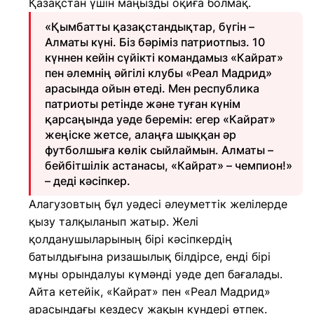
Қазақстан үшін маңызды оқиға болмақ.
«Қымбатты қазақстандықтар, бүгін –
Алматы күні. Біз бәріміз патриотпыз. 10
күннен кейін сүйікті командамыз «Кайрат»
пен әлемнің әйгілі клубы «Реал Мадрид»
арасында ойын өтеді. Мен республика
патриоты ретінде және туған күнім
қарсаңында уәде беремін: егер «Кайрат»
жеңіске жетсе, алаңға шыққан әр
футболшыға көлік сыйлаймын. Алматы –
бейбітшілік астанасы, «Кайрат» – чемпион!»
– деді кәсіпкер.
Алагузовтың бұл уәдесі әлеуметтік желілерде
қызу талқыланып жатыр. Желі
қолданушыларының бірі кәсіпкердің
батылдығына ризашылық білдірсе, енді бірі
мұны орындалуы күмәнді уәде деп бағалады.
Айта кетейік, «Кайрат» пен «Реал Мадрид»
арасындағы кездесу жақын күндері өтпек.