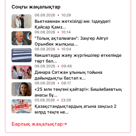
Соңғы жаңалықтар
06.08.2026
10:29
Вьетнамнан жеткізілді ме: Іздеудегі
Қайсар Қамз...
06.08.2026
10:14
"Толық ақталмаған": Заңгер Айгүл
Орынбек жылқыш...
06.08.2026
10:04
Көкшетауда жаяу жүргіншілер өткелінде
төрт бал...
06.08.2026
09:46
Динара Сәтжан ұлының тойына
дайындықты бастап к...
06.08.2026
08:17
«25 млн теңгені қайтар!»: Бишімбаевтың
анасы бұ...
05.08.2026
23:29
Қазақстандықтардың атына заңсыз 2
млрд теңге не...
Барлық жаңалықтар