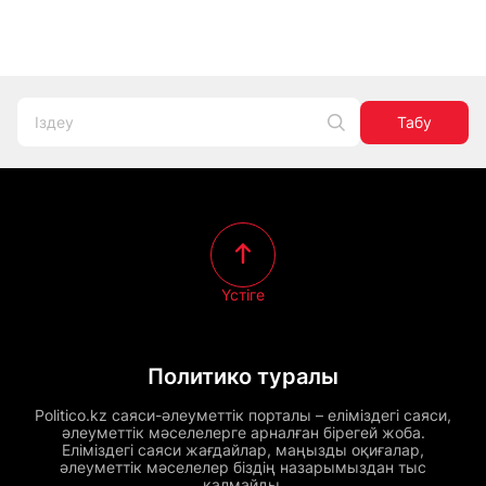
Табу
Үстіге
Политико туралы
Politico.kz саяси-әлеуметтік порталы – еліміздегі саяси,
әлеуметтік мәселелерге арналған бірегей жоба.
Еліміздегі саяси жағдайлар, маңызды оқиғалар,
әлеуметтік мәселелер біздің назарымыздан тыс
қалмайды.