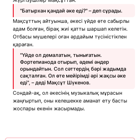
Жүргізушілер Мақсұттан:
"Батырхан қандай әке еді?" – деп сұрады.
Мақсұттың айтуынша, әкесі үйде өте сабырлы
адам болған, бірақ жиі қатты шаршап келетін.
Отбасы мүшелері оған әрдайым түсіністікпен
қараған.
"Үйде ол демалатын, тынығатын.
Фортепианода отырып, әдемі әндер
орындайтын. Сол сәттердің бәрі жадымда
сақталған. Ол өте мейірімді әрі жақсы әке
еді", – деді Мақсұт Шүкенов.
Сондай-ақ, ол әкесінің музыкалық мұрасын
жаңғыртып, оны келешекке аманат ету басты
жоспары екенін жасырмады.