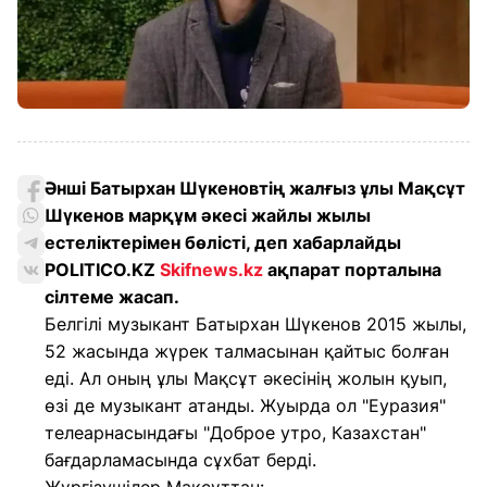
Әнші Батырхан Шүкеновтің жалғыз ұлы Мақсұт
Шүкенов марқұм әкесі жайлы жылы
естеліктерімен бөлісті, деп хабарлайды
POLITICO.KZ
Skifnews.kz
ақпарат порталына
сілтеме жасап.
Белгілі музыкант Батырхан Шүкенов 2015 жылы,
52 жасында жүрек талмасынан қайтыс болған
еді. Ал оның ұлы Мақсұт әкесінің жолын қуып,
өзі де музыкант атанды. Жуырда ол "Еуразия"
телеарнасындағы "Доброе утро, Казахстан"
бағдарламасында сұхбат берді.