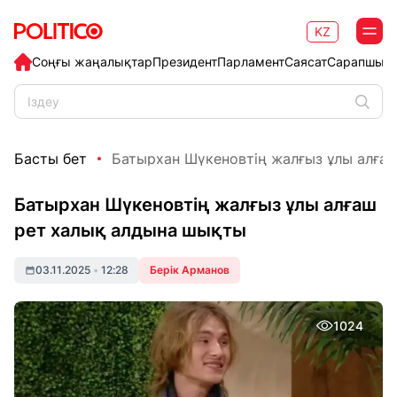
KZ
Соңғы жаңалықтар
Президент
Парламент
Саясат
Сарапшыл
Басты бет
Батырхан Шүкеновтің жалғыз ұлы алғаш 
Батырхан Шүкеновтің жалғыз ұлы алғаш
рет халық алдына шықты
03.11.2025
•
12:28
Берік Арманов
1024