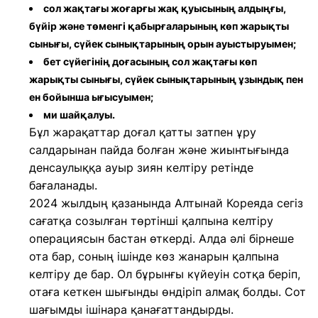
сол жақтағы жоғарғы жақ қуысының алдыңғы,
бүйір және төменгі қабырғаларының көп жарықты
сынығы, сүйек сынықтарының орын ауыстыруымен;
бет сүйегінің доғасының сол жақтағы көп
жарықты сынығы, сүйек сынықтарының ұзындық пен
ен бойынша ығысуымен;
ми шайқалуы.
Бұл жарақаттар доғал қатты затпен ұру
салдарынан пайда болған және жиынтығында
денсаулыққа ауыр зиян келтіру ретінде
бағаланады.
2024 жылдың қазанында Алтынай Кореяда сегіз
сағатқа созылған төртінші қалпына келтіру
операциясын бастан өткерді. Алда әлі бірнеше
ота бар, соның ішінде көз жанарын қалпына
келтіру де бар. Ол бұрынғы күйеуін сотқа беріп,
отаға кеткен шығынды өндіріп алмақ болды. Сот
шағымды ішінара қанағаттандырды.