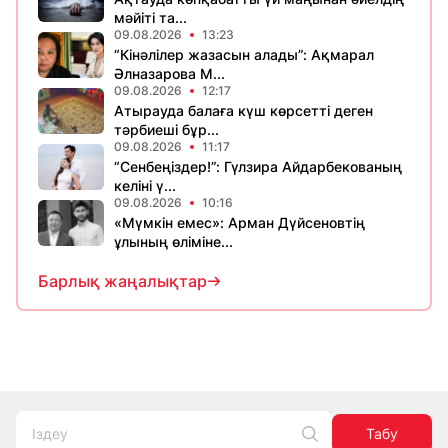
мәйіті та...
09.08.2026
13:23
“Кінәлілер жазасын алады”: Ақмарал
Әлназарова М...
09.08.2026
12:17
Атырауда балаға күш көрсетті деген
тәрбиеші бұр...
09.08.2026
11:17
“Сенбеңіздер!”: Гүлзира Айдарбекованың
келіні ү...
09.08.2026
10:16
«Мүмкін емес»: Арман Дүйсеновтің
ұлының өліміне...
Барлық жаңалықтар
Табу