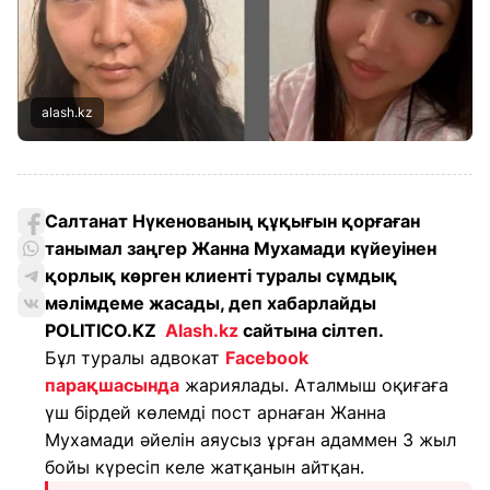
alash.kz
Салтанат Нүкенованың құқығын қорғаған
танымал заңгер Жанна Мухамади күйеуінен
қорлық көрген клиенті туралы сұмдық
мәлімдеме жасады, деп хабарлайды
POLITICO.KZ
Alash.kz
сайтына сілтеп.
Бұл туралы адвокат
Facebook
парақшасында
жариялады. Аталмыш оқиғаға
үш бірдей көлемді пост арнаған Жанна
Мухамади әйелін аяусыз ұрған адаммен 3 жыл
бойы күресіп келе жатқанын айтқан.