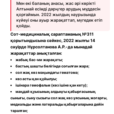
Мен екі баланың анасы, жас әрі көрікті
Алтынай есімді дәрңгер арудың мүддесін
қорғаймын. 2022 жылдың наурызында
күйеуі оны ауыр жарақаттап, мүгедек етіп
қойды.
Сот-медициналық сараптаманың №311
қорытындысына сәйкес, 2022 жылғы 14
сәуірде Нұрсолтанова А.Р.-да мынадай
жарақаттар анықталған:
жабық бас-ми жарақаты;
бастың шашты бөлігінде соғылған жара;
сол жақ көз маңындағы гематома;
көз асты қан құйылуы;
ішінара гемофальм (көз ішіне қан кету);
маңдай қуысының алдыңғы қабырғасының
сынығы, сыну сызығы сол жақ көз ұясының жоғарғы,
медиальды және латеральды қабырғаларына дейін
таралған;