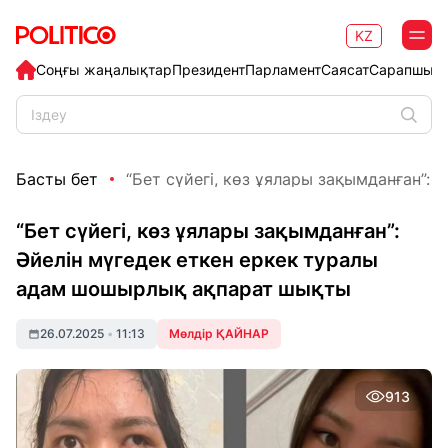
KZ
Соңғы жаңалықтар
Президент
Парламент
Саясат
Сарапшыл
Басты бет
“Бет сүйегі, көз ұялары зақымданған”: Әй
“Бет сүйегі, көз ұялары зақымданған”:
Әйелін мүгедек еткен еркек туралы
адам шошырлық ақпарат шықты
26.07.2025
•
11:13
Мөлдір ҚАЙНАР
913