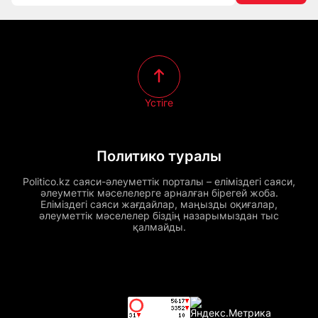
Үстіге
Политико туралы
Politico.kz саяси-әлеуметтік порталы – еліміздегі саяси,
әлеуметтік мәселелерге арналған бірегей жоба.
Еліміздегі саяси жағдайлар, маңызды оқиғалар,
әлеуметтік мәселелер біздің назарымыздан тыс
қалмайды.