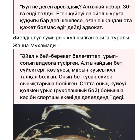
“Бұл не деген арсыздық? Алтынай небәрі 30-
ға енді толды. Егер күйеуі өз әйелін ұруға
құқығы бар деп шешпесе, оған ешқандай ота
қажет болмас еді” дейді адвокат.
Әйелдің гүл ғұмырын күл қылған оқиға туралы
Жанна Мухамади :
“Әйелін бей-берекет балағаттап, ұрып-
соғып видеоға түсірген. Алтынайдың бет
сүйектері, көз ұясы, мұрын қуысы күл-
талқан болған. Оның беті ұсақ сүйек
сынықтарына бөлінген. Сотта оның күйеуі
қолмен ұрыс (рукопашный бой) бойынша
кәсіби спортшы екені де дәлелденді” деді.