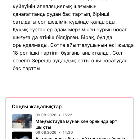
күйеуінің апелляциялық шағымын
қанағаттандырудан бас тартып, бірінші
сатыдағы сот шешімін күшінде қалдырды.
Құқық бұзған ер адам мерзімінен бұрын босап
шығуға да өтініш білдірген. Бірақ, бұл да
орындалмады. Сотта айыпталушының екі жылда
18 рет ішкі тәртіпті бұзғаны анықталды. Сол
себепті Зеренді аудандық соты оны босатудан
бас тартты.
Соңғы жаңалықтар
09.08.2026
15:22
Маңғыстауда мұнай кен орнында өрт
шықты
09.08.2026
14:30
Ақтауда көпқабатты үй маңынан әйелдің