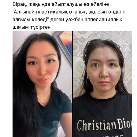
Бірақ, жақында айыпталушы өз әйеліне
“Алтынай пластикалық отаның ақысын өндіріп
алғысы келеді” деген уәжбен аппелияциялық
шағым түсірген.