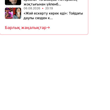
жоқтығынан үйленб...
06.08.2026
20:19
«Жәй ескерту керек еді»: Тойдағы
даулы сөзден к...
Барлық жаңалықтар