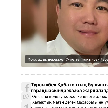
Фото: ашық дереккөз. Суретте: Тұрсынбек Қаб
Тұрсынбек Қабатовтың бұрынғы 
парақшасында жазба жариялапды
Ол өзіне қолдау көрсеткендерге алғыс б
”Халықтың маған деген махаббаты ең ү