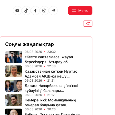
Меню
KZ
Соңғы жаңалықтар
06.08.2026
23:32
«Кесте сақталмаса, жауап
бересіздер»: Атырау об...
06.08.2026
22:08
Қазақстаннан кеткен Нұртас
Адамбай АҚШ-қа көшуі...
06.08.2026
21:21
Дариға Назарбаевның “екінші
куйеуінің” балалары...
06.08.2026
21:17
Немере інісі: Момышұлының
генерал болуына қазақ...
06.08.2026
20:26
Ерболат Тоғызақов: Пәтерімнің