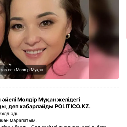
атов пен Мөлдір Мұқан
әйелі Мөлдір Мұқан желідегі
, деп хабарлайды POLITICO.KZ.
ілдірді.
лкен марапатым.