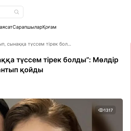
аясат
Сарапшылар
Қоғам
п, сынаққа түссем тірек бол...
ққа түссем тірек болды”: Мөлдір
антып қойды
1317