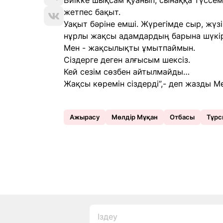
Биікке шықсам қуанып, сынаққа түссем 
жетпес бақыт.
Уақыт бәріне емші. Жүрегімде сыр, жүз
нұрлы жақсы адамдардың барына шүкір
Мен - жақсылықты ұмытпаймын.
Сіздерге деген алғысым шексіз.
Кей сезім сөзбен айтылмайды…
Жақсы көремін сіздерді”,- деп жазды М
Ажырасу
Мөлдір Мұқан
Отбасы
Тұрс