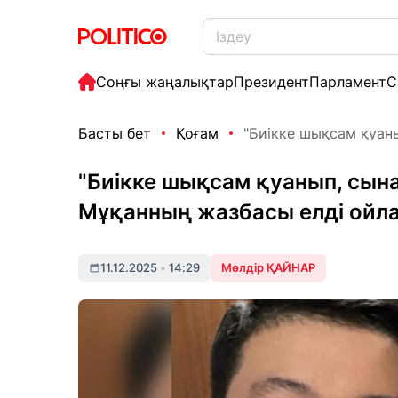
Соңғы жаңалықтар
Президент
Парламент
С
Басты бет
Қоғам
"Биікке шықсам қуаны
"Биікке шықсам қуанып, сына
Мұқанның жазбасы елді ойл
11.12.2025
•
14:29
Мөлдір ҚАЙНАР