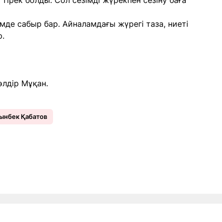
тірек болды. Сол сезімді жүрекпен сезіну баға
імде сабыр бар. Айналамдағы жүрегі таза, ниеті
.
өлдір Мұқан.
ынбек Қабатов