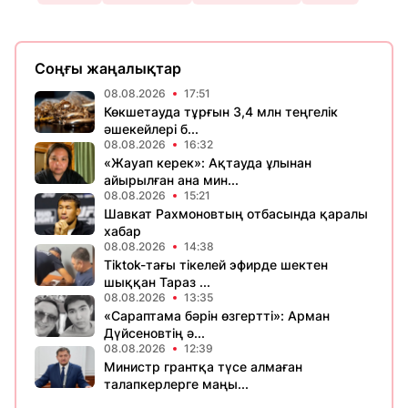
Соңғы жаңалықтар
08.08.2026
17:51
Көкшетауда тұрғын 3,4 млн теңгелік
әшекейлері б...
08.08.2026
16:32
«Жауап керек»: Ақтауда ұлынан
айырылған ана мин...
08.08.2026
15:21
Шавкат Рахмоновтың отбасында қаралы
хабар
08.08.2026
14:38
Tiktok-тағы тікелей эфирде шектен
шыққан Тараз ...
08.08.2026
13:35
«Сараптама бәрін өзгертті»: Арман
Дүйсеновтің ә...
08.08.2026
12:39
Министр грантқа түсе алмаған
талапкерлерге маңы...