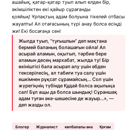
ашайық, қатар-қатар туып алып елден бір,
әкімшіліктен екі қайыр сұрағанды
қояйық! Ұрпақтың адам болуына тікелей отбасы
жауапты! Ал отағасының түрі анау болса есіңді
жи! Екі босағаңа сен!
Жылда туып, “туғышпын” деп мақтана
бермей баланың болашағын ойла! Ал
асырай аламын, оқытып, тәрбие бере
аламын десең мархабат, жылда ту! Бір
өкініштісі бала асырап алу үшін әбден
тексерілесің, ал табиғи туа салу үшін
ешкімнен рұқсат сұрамайсың… Сол үшін
жүрегіңнің түбінде Құдай болса ақылыңа
сал! Бұл ащы да болса шындық! Сұраншақ
адам туған әке-шешесіне де жауыр…», —
деп жазды ол.
Блогер
Журналист
көпбалалы ана
Қоғам