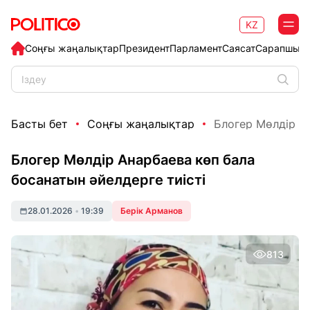
KZ
Соңғы жаңалықтар
Президент
Парламент
Саясат
Сарапшыл
Басты бет
Соңғы жаңалықтар
Блогер Мөлдір Ан
Блогер Мөлдір Анарбаева көп бала
босанатын әйелдерге тиісті
28.01.2026
•
19:39
Берік Арманов
813