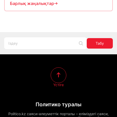
Барлық жаңалықтар
Табу
Үстіге
Политико туралы
Politico.kz саяси-әлеуметтік порталы – еліміздегі саяси,