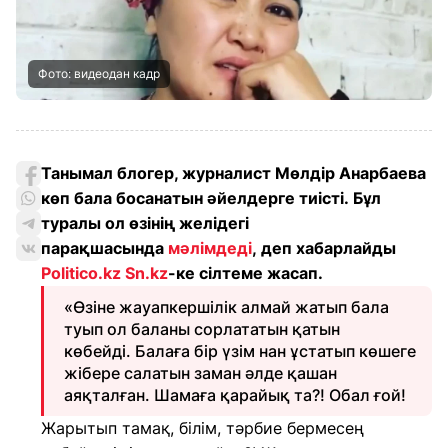
Фото: видеодан кадр
Танымал блогер, журналист Мөлдір Анарбаева
көп бала босанатын әйелдерге тиісті. Бұл
туралы ол өзінің желідегі
парақшасында
мәлімдеді
, деп хабарлайды
Politico.kz
Sn.kz
-ке сілтеме жасап.
«Өзіне жауапкершілік алмай жатып бала
туып ол баланы сорлататын қатын
көбейді. Балаға бір үзім нан ұстатып көшеге
жібере салатын заман әлде қашан
аяқталған. Шамаға қарайық та?! Обал ғой!
Жарытып тамақ, білім, тәрбие бермесең