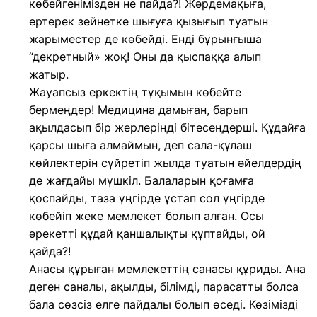
көбейгенімізден не пайда?! Жәрдемақыға,
ертерек зейнетке шығуға қызығып туатын
жарыместер де көбейді. Енді бұрынғыша
“декретный» жоқ! Оны да қыспаққа алып
жатыр.
Жауапсыз еркектің тұқымын көбейте
бермеңдер! Медицина дамыған, барып
ақылдасып бір жерлеріңді бітесеңдерші. Құдайға
қарсы шыға алмаймын, деп сала-құлаш
көйлектерін сүйретіп жылда туатын әйелдердің
де жағдайы мүшкіл. Балаларын қоғамға
қоспайды, таза үңгірде ұстап сол үңгірде
көбейіп жеке мемлекет болып алған. Осы
әрекетті құдай қаншалықты құптайды, ой
қайда?!
Анасы құрыған мемлекеттің санасы құриды. Ана
деген саналы, ақылды, білімді, парасатты болса
бала сөзсіз елге пайдалы болып өседі. Көзімізді