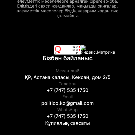
әлеуметтік мәселелерге арналған бірегей жоба.
Еліміздегі саяси жағдайлар, маңызды оқиғалар,
әлеуметтік мәселелер біздің назарымыздан тыс
қалмайды.
Бізбен байланыс
Мекен-жай
ҚР, Астана қаласы, Көксай, дом 2/5
Телефон
+7 (747) 535 1750
Email
politico.kz@gmail.com
WhatsApp
+7 (747) 535 1750
Құпиялық саясаты