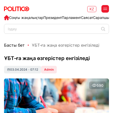
KZ
Соңғы жаңалықтар
Президент
Парламент
Саясат
Сарапшыл
Басты бет
ҰБТ-ға жаңа өзгерістер енгізіледі
ҰБТ-ға жаңа өзгерістер енгізіледі
03.04.2024
•
07:12
Admin
590