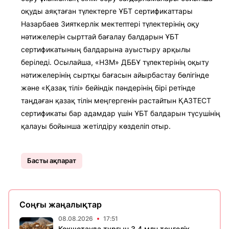
оқуды аяқтаған түлектерге ҰБТ сертификаттары
Назарбаев Зияткерлік мектептері түлектерінің оқу
нәтижелерін сырттай бағалау балдарын ҰБТ
сертификатының балдарына ауыстыру арқылы
беріледі. Осылайша, «НЗМ» ДББҰ түлектерінің оқыту
нәтижелерінің сыртқы бағасын айырбастау бөлігінде
және «Қазақ тілі» бейіндік пәндерінің бірі ретінде
таңдаған қазақ тілін меңгергенін растайтын ҚАЗТЕСТ
сертификаты бар адамдар үшін ҰБТ балдарын түсушінің
қалауы бойынша жетілдіру көзделіп отыр.
Басты ақпарат
Соңғы жаңалықтар
08.08.2026
17:51
Көкшетауда тұрғын 3,4 млн теңгелік