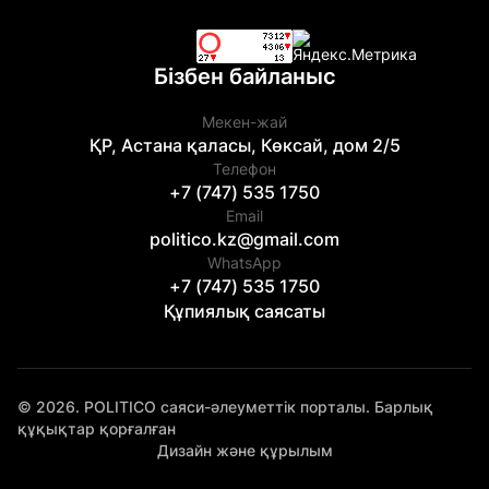
Бізбен байланыс
Мекен-жай
ҚР, Астана қаласы, Көксай, дом 2/5
Телефон
+7 (747) 535 1750
Email
politico.kz@gmail.com
WhatsApp
+7 (747) 535 1750
Құпиялық саясаты
© 2026. POLITICO саяси-әлеуметтік порталы. Барлық
құқықтар қорғалған
Дизайн және құрылым