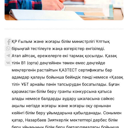
ҚР Ғылым және жоғары білім министрлігі Ұлттық
бірыңғай тестілеуге жаңа өзгерістер енгізіледі.
Атап айтсақ, ережелерге екі тармақ қосылды. Қазақ
тілін В1 (орта) деңгейінен төмен емес деңгейде
меңгергенін растайтын ҚАЗТЕСТ сертификаты бар
адамдар қалауы бойынша бейіндік пәнді немесе «Қазақ
тілі» ҰБТ арнайы пәнін тапсырудан босатылады. Бұған
қарамастан білім беру гранты конкурсына қатыса
алады немесе балдарды аудару шкаласына сәйкес
ақылы негізде жоғары және жоғары оқу орнынан
кейінгі білім беру ұйымдарына қабылданады. Сонымен
қатар, Назарбаев Зияткерлік мектептері дербес білім
беру ұйымының білім беру бағдарламалары бойынша