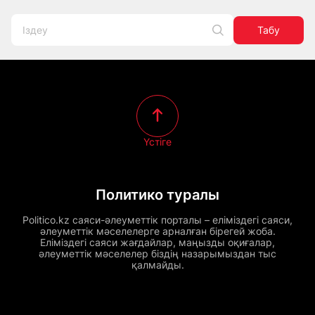
Табу
Үстіге
Политико туралы
Politico.kz саяси-әлеуметтік порталы – еліміздегі саяси,
әлеуметтік мәселелерге арналған бірегей жоба.
Еліміздегі саяси жағдайлар, маңызды оқиғалар,
әлеуметтік мәселелер біздің назарымыздан тыс
қалмайды.