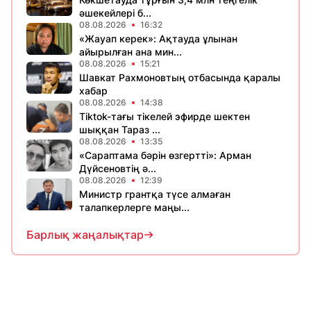
әшекейлері б...
08.08.2026
16:32
«Жауап керек»: Ақтауда ұлынан
айырылған ана мин...
08.08.2026
15:21
Шавкат Рахмоновтың отбасында қаралы
хабар
08.08.2026
14:38
Tiktok-тағы тікелей эфирде шектен
шыққан Тараз ...
08.08.2026
13:35
«Сараптама бәрін өзгертті»: Арман
Дүйсеновтің ә...
08.08.2026
12:39
Министр грантқа түсе алмаған
талапкерлерге маңы...
Барлық жаңалықтар