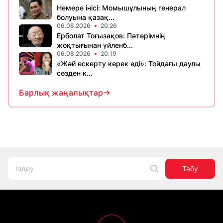
Немере інісі: Момышұлының генерал
болуына қазақ...
06.08.2026
20:26
Ерболат Тоғызақов: Пәтерімнің
жоқтығынан үйленб...
06.08.2026
20:19
«Жәй ескерту керек еді»: Тойдағы даулы
сөзден к...
Барлық жаңалықтар
Табу