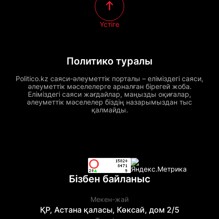
Үстіге
Политико туралы
Politico.kz саяси-әлеуметтік порталы – еліміздегі саяси,
әлеуметтік мәселелерге арналған бірегей жоба.
Еліміздегі саяси жағдайлар, маңызды оқиғалар,
әлеуметтік мәселелер біздің назарымыздан тыс
қалмайды.
Бізбен байланыс
Мекен-жай
ҚР, Астана қаласы, Көксай, дом 2/5