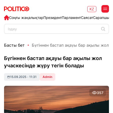
KZ
Соңғы жаңалықтар
Президент
Парламент
Саясат
Сарапшыл
Басты бет
Бүгіннен бастап ақауы бар ақылы жол уч
Бүгіннен бастап ақауы бар ақылы жол
учаскесінде жүру тегін болады
15.09.2025
•
11:31
Admin
357