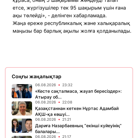
құраса, оның 5 шақырымы жөндеуді талап
етсе, жүргізушілер тек 95 шақырым үшін ғана
ақы төлейді», - делінген хабарламада.
Жаңа ереже республикалық және халықаралық
маңызы бар барлық ақылы жолға қолданылады.
Соңғы жаңалықтар
06.08.2026
23:32
«Кесте сақталмаса, жауап бересіздер»:
Атырау об...
06.08.2026
22:08
Қазақстаннан кеткен Нұртас Адамбай
АҚШ-қа көшуі...
06.08.2026
21:21
Дариға Назарбаевның “екінші куйеуінің”
балалары...
06.08.2026
21:17