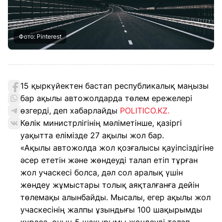
Фото: Pinterest
15 қыркүйектен бастап республикалық маңызы
бар ақылы автожолдарда төлем ережелері
өзгерді, деп хабарлайды
POLITICO.KZ.
Көлік министрлігінің мәліметінше, қазіргі
уақытта елімізде 27 ақылы жол бар.
«Ақылы автожолда жол қозғалысы қауіпсіздігіне
әсер ететін және жөндеуді талап етіп тұрған
жол учаскесі болса, дәл сол аралық үшін
жөндеу жұмыстары толық аяқталғанға дейін
төлемақы алынбайды. Мысалы, егер ақылы жол
учаскесінің жалпы ұзындығы 100 шақырымды