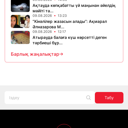
Ақтауда көпқабатты үй маңынан әйелдің
мәйіті та...
09.08.2026
13:23
“Кінәлілер жазасын алады”: Ақмарал
Әлназарова М...
09.08.2026
12:17
Атырауда балаға күш көрсетті деген
тәрбиеші бұр...
Барлық жаңалықтар
Табу