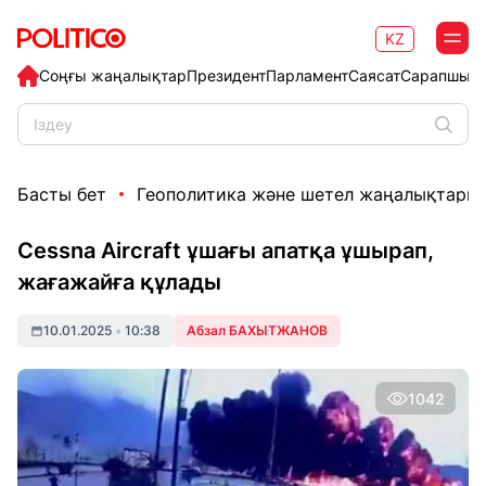
KZ
Соңғы жаңалықтар
Президент
Парламент
Саясат
Сарапшыл
Басты бет
Геополитика және шетел жаңалықтары
Cessna Aircraft ұшағы апатқа ұшырап,
жағажайға құлады
10.01.2025
•
10:38
Абзал БАХЫТЖАНОВ
1042