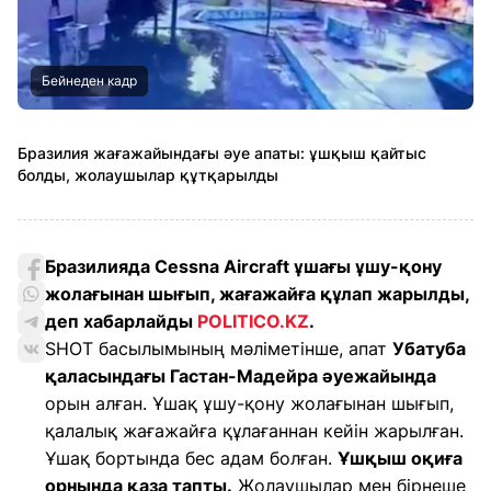
Бейнеден кадр
Бразилия жағажайындағы әуе апаты: ұшқыш қайтыс
болды, жолаушылар құтқарылды
Бразилияда Cessna Aircraft ұшағы ұшу-қону
жолағынан шығып, жағажайға құлап жарылды,
деп хабарлайды
POLITICO.KZ
.
SHOT басылымының мәліметінше, апат
Убатуба
қаласындағы Гастан-Мадейра әуежайында
орын алған. Ұшақ ұшу-қону жолағынан шығып,
қалалық жағажайға құлағаннан кейін жарылған.
Ұшақ бортында бес адам болған.
Ұшқыш оқиға
орнында қаза тапты.
Жолаушылар мен бірнеше