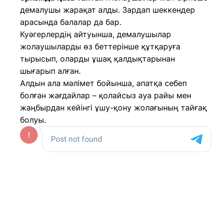
демалушы жарақат алды. Зардап шеккендер
арасында балалар да бар.
Куәгерлердің айтуынша, демалушылар
жолаушыларды өз беттерінше құтқаруға
тырысып, оларды ұшақ қалдықтарынан
шығарып алған.
Алдын ала мәлімет бойынша, апатқа себеп
болған жағдайлар – қолайсыз ауа райы мен
жаңбырдан кейінгі ұшу-қону жолағының тайғақ
болуы.