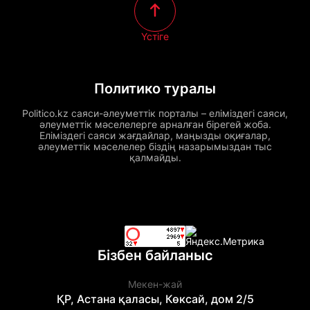
Үстіге
Политико туралы
Politico.kz саяси-әлеуметтік порталы – еліміздегі саяси,
әлеуметтік мәселелерге арналған бірегей жоба.
Еліміздегі саяси жағдайлар, маңызды оқиғалар,
әлеуметтік мәселелер біздің назарымыздан тыс
қалмайды.
Бізбен байланыс
Мекен-жай
ҚР, Астана қаласы, Көксай, дом 2/5