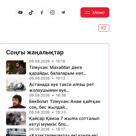
Меню
KZ
Соңғы жаңалықтар
06.08.2026
19:18
Тілеухан: Махаббат дінге
қарайды, балаларым кәп...
06.08.2026
19:13
Астанада әуе такси алғаш рет
жолаушымен әуе...
06.08.2026
18:38
Бекболат Тілеухан: Анам қайтқан
соң, бес жылдай...
06.08.2026
18:33
Қайсар Қамза 7 жылға сотталып
кетуі мүмкін: бло...
06.08.2026
18:17
«Қазақтелекомда» екі күнде екі