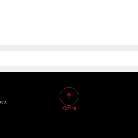
яси,
Үстіге