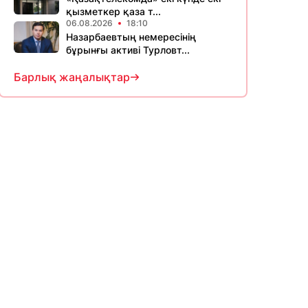
қызметкер қаза т...
06.08.2026
18:10
Назарбаевтың немересінің
бұрынғы активі Турловт...
Барлық жаңалықтар