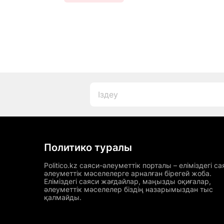
Политико туралы
Politico.kz саяси-әлеуметтік порталы – еліміздегі са
әлеуметтік мәселелерге арналған бірегей жоба.
Еліміздегі саяси жағдайлар, маңызды оқиғалар,
әлеуметтік мәселелер біздің назарымыздан тыс
қалмайды.