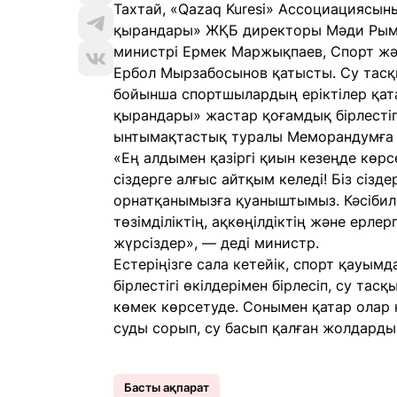
Тахтай, «Qazaq Kuresi» Ассоциациясы
қырандары» ЖҚБ директоры Мәди Рымж
министрі Ермек Маржықпаев, Спорт жән
Ербол Мырзабосынов қатысты. Су тасқ
бойынша спортшылардың еріктілер қа
қырандары» жастар қоғамдық бірлестіг
ынтымақтастық туралы Меморандумға 
«Ең алдымен қазіргі қиын кезеңде көрс
сіздерге алғыс айтқым келеді! Біз сі
орнатқанымызға қуаныштымыз. Кәсібилі
төзімділіктің, ақкөңілдіктің және ерлер
жүрсіздер», — деді министр.
Естеріңізге сала кетейік, спорт қауы
бірлестігі өкілдерімен бірлесіп, су та
көмек көрсетуде. Сонымен қатар олар 
суды сорып, су басып қалған жолдарды
Басты ақпарат