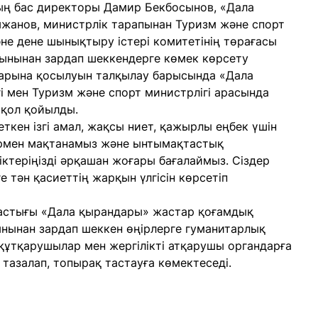
ның бас директоры Дамир Бекбосынов, «Дала
анов, министрлік тарапынан Туризм және спорт
е дене шынықтыру істері комитетінің төрағасы
ынынан зардап шеккендерге көмек көрсету
тарына қосылуын талқылау барысында «Дала
і мен Туризм және спорт министрлігі арасында
қол қойылды.
еткен ізгі амал, жақсы ниет, қажырлы еңбек үшін
здермен мақтанамыз және ынтымақтастық
ктеріңізді әрқашан жоғары бағалаймыз. Сіздер
ге тән қасиеттің жарқын үлгісін көрсетіп
мдастығы «Дала қырандары» жастар қоғамдық
сқынынан зардап шеккен өңірлерге гуманитарлық
құтқарушылар мен жергілікті атқарушы органдарға
 тазалап, топырақ тастауға көмектеседі.