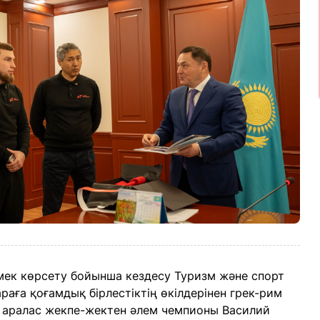
мек көрсету бойынша кездесу Туризм және спорт
араға қоғамдық бірлестіктің өкілдерінен грек-рим
, аралас жекпе-жектен әлем чемпионы Василий