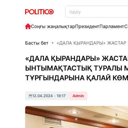
Соңғы жаңалықтар
Президент
Парламент
С
Басты бет
«ДАЛА ҚЫРАНДАРЫ» ЖАСТАР Қ
«ДАЛА ҚЫРАНДАРЫ» ЖАСТАР
ЫНТЫМАҚТАСТЫҚ ТУРАЛЫ М
ТҰРҒЫНДАРЫНА ҚАЛАЙ КӨМ
12.04.2024
•
19:17
Admin