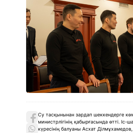
Су тасқынынан зардап шеккендерге кө
министрлігінің қабырғасында өтті. Іс-ш
күресінің балуаны Асхат Ділмұхамедов