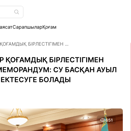
аясат
Сарапшылар
Қоғам
ОҒАМДЫҚ БІРЛЕСТІГІМЕН ...
 ҚОҒАМДЫҚ БІРЛЕСТІГІМЕН
ЕМОРАНДУМ: СУ БАСҚАН АУЫЛ
ЕКТЕСУГЕ БОЛАДЫ
651