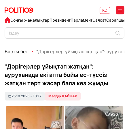
KZ
Соңғы жаңалықтар
Президент
Парламент
Саясат
Сарапшыл
Басты бет
"Дәрігерлер ұйықтап жатқан": ауруханада
"Дәрігерлер ұйықтап жатқан":
ауруханада екі апта бойы ес-түссіз
жатқан төрт жасар бала көз жұмды
25.10.2025
•
10:17
Мөлдір ҚАЙНАР
936