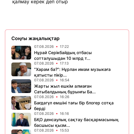
қалмау керек деп отыр
Соңғы жаңалықтар
07.08.2026
17:22
Нұрай Серікбайдың отбасы
сотталушыдан 10 млрд т...
07.08.2026
17:13
"Харам ба?": Нұрлан имам музыкаға
қатысты пікір...
07.08.2026
16:54
Жарты жыл ешкім алмаған
Сатыбалдының бұрынғы Ба...
07.08.2026
16:26
Бағдагүл емшіні тағы бір блогер сотқа
берді
07.08.2026
16:16
БҚО денсаулық сақтау басқармасының
басшысы қызм...
07.08.2026
15:53