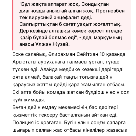
"Бұл жақта аппарат жоқ. Сондықтан
диагнозды анықтай алған жоқ. Прогнозбен
тек вирусный энцефалит деді.
Салғырттықтан 6 сағат уақыт жоғалттық.
Дер кезінде алғашқы көмек көрсетілгенде
қазір бұлай болмас еді", - деді марқұмның
анасы Ұлжан Жүзей.
Еске салайық, Әлирахман Сейітхан 10 қазанда
Арыстағы ауруханаға талмасы ұстап, түнде
түскен еді. Алайда медбике кезекші дәрігерді
оята алмай, балақай таңғы тоғызға дейін
қараусыз жатты дейді қара жамылған отбасы.
Екі апта бойы комада жатқан бүлдіршін есін сол
күйі жимады.
Бұған дейін емдеу мекемесінің бас дәрігері
қызметтік тексеру басталғанын айтқан еді.
Полиция іс қозғаған. Бүгін ұлын соңғы сапарға
шығарып салған жас отбасы кінәлілер жазасыз