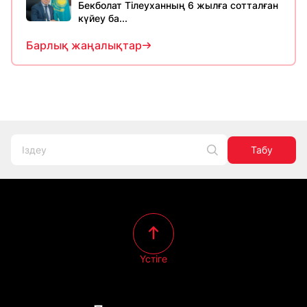
Бекболат Тілеуханның 6 жылға сотталған
күйеу ба...
Барлық жаңалықтар
Табу
Үстіге