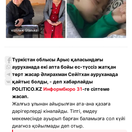
коллаж Stan.kz
Түркістан облысы Арыс қаласындағы
ауруханада екі апта бойы ес-түссіз жатқан
төрт жасар Әлирахман Сейітхан ауруханада
қайтыс болды, - деп хабарлайды
POLITICO.KZ
Информбюро 31
-ге сілтеме
жасап.
Жалғыз ұлынан айырылған ата-ана қазаға
дәрігерлерді кінәлайды. Тіпті, емдеу
мекемесінде ауырып барған баламызға сол күйі
диагноз қойылмады деп отыр.