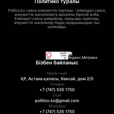
Политико туралы
Politico.kz саяси-әлеуметтік порталы – еліміздегі саяси,
әлеуметтік мәселелерге арналған бірегей жоба.
Еліміздегі саяси жағдайлар, маңызды оқиғалар,
әлеуметтік мәселелер біздің назарымыздан тыс
қалмайды.
Бізбен байланыс
Мекен-жай
ҚР, Астана қаласы, Көксай, дом 2/5
Телефон
+7 (747) 535 1750
Email
politico.kz@gmail.com
WhatsApp
+7 (747) 535 1750