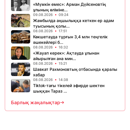
«Мүмкін емес»: Арман Дүйсеновтің
ұлының өліміне...
09.08.2026
09:24
Жамбылда аңшылыққа кеткен ер адам
туысының қолы...
08.08.2026
17:51
Көкшетауда тұрғын 3,4 млн теңгелік
әшекейлері б...
08.08.2026
16:32
«Жауап керек»: Ақтауда ұлынан
айырылған ана мин...
08.08.2026
15:21
Шавкат Рахмоновтың отбасында қаралы
хабар
08.08.2026
14:38
Tiktok-тағы тікелей эфирде шектен
шыққан Тараз ...
Барлық жаңалықтар