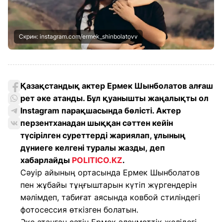
Скрин: instagram.com/ermek_shinbolatovv
Қазақстандық актер Ермек Шынболатов алғаш
рет әке атанды. Бұл қуанышты жаңалықты ол
Instagram парақшасында бөлісті. Актер
перзентханадан шыққан сәттен кейін
түсірілген суреттерді жариялап, ұлының
дүниеге келгені туралы жазды, деп
хабарлайды
POLITICO.KZ
.
Сәуір айының ортасында Ермек Шынболатов
пен жұбайы тұңғыштарын күтіп жүргендерін
мәлімдеп, табиғат аясында ковбой стиліндегі
фотосессия өткізген болатын.