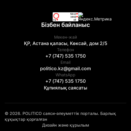
Бізбен байланыс
Мекен-жай
ҚР, Астана қаласы, Көксай, дом 2/5
Телефон
+7 (747) 535 1750
Email
politico.kz@gmail.com
WhatsApp
+7 (747) 535 1750
Құпиялық саясаты
© 2026. POLITICO саяси-әлеуметтік порталы. Барлық
құқықтар қорғалған
Дизайн және құрылым