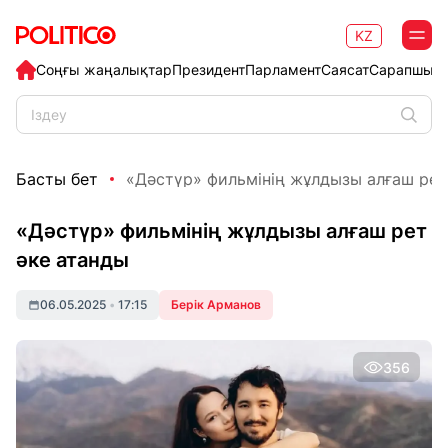
KZ
Соңғы жаңалықтар
Президент
Парламент
Саясат
Сарапшыл
Басты бет
«Дәстүр» фильмінің жұлдызы алғаш рет
«Дәстүр» фильмінің жұлдызы алғаш рет
әке атанды
06.05.2025
•
17:15
Берік Арманов
356