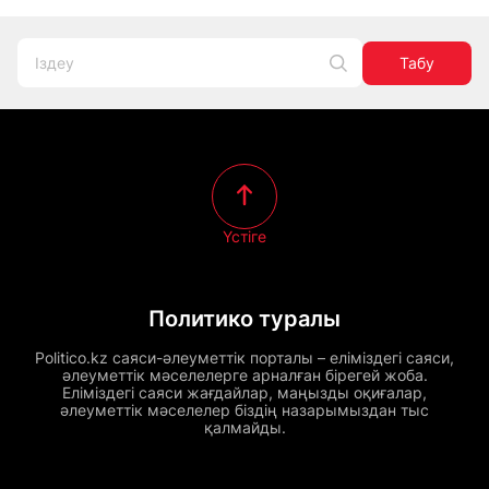
Табу
Үстіге
Политико туралы
Politico.kz саяси-әлеуметтік порталы – еліміздегі саяси,
әлеуметтік мәселелерге арналған бірегей жоба.
Еліміздегі саяси жағдайлар, маңызды оқиғалар,
әлеуметтік мәселелер біздің назарымыздан тыс
қалмайды.