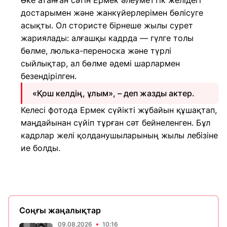
Әке атанған сәтін Ермек әлеуметтік желідегі
достарымен және жанкүйерлерімен бөлісуге
асықты. Ол стористе бірнеше жылы сурет
жариялады: алғашқы кадрда — гүлге толы
бөлме, люлька-переноска және түрлі
сыйлықтар, ал бөлме әдемі шарлармен
безендірілген.
«Қош келдің, ұлым», – деп жазды актер.
Келесі фотода Ермек сүйікті жұбайын құшақтап,
маңдайынан сүйіп тұрған сәт бейнеленген. Бұл
кадрлар желі қолданушыларының жылы лебізіне
ие болды.
Соңғы жаңалықтар
09.08.2026
10:16