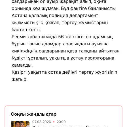
салдарынан ол ауыр жарақат алып, оқиға
орнында көз жұмған. Бұл фактіге байланысты
Астана қалалық полиция департаменті
қылмыстық іс қозғап, тергеу жұмыстарын
бастап кетті.
Ресми хабарламада 56 жастағы ер адамның
бұрын таныс адамдар арасындағы ауызша
кикілжіңнің салдарынан қаза тапқаны айтылған.
Күдікті ұсталып, уақытша ұстау изоляторына
қамалды.
Қазіргі уақытта сотқа дейінгі тергеу жүргізіліп
жатыр.
Соңғы жаңалықтар
07.08.2026
20:19