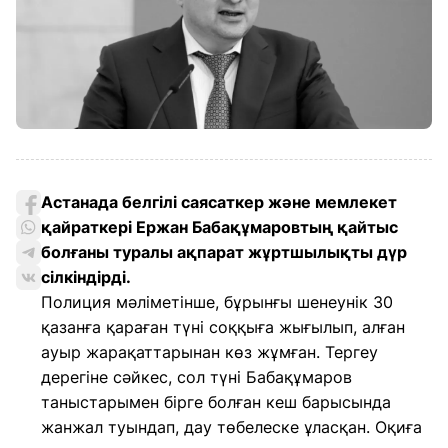
Астанада белгілі саясаткер және мемлекет
қайраткері Ержан Бабақұмаровтың қайтыс
болғаны туралы ақпарат жұртшылықты дүр
сілкіндірді.
Полиция мәліметінше, бұрынғы шенеунік 30
қазанға қараған түні соққыға жығылып, алған
ауыр жарақаттарынан көз жұмған. Тергеу
дерегіне сәйкес, сол түні Бабақұмаров
таныстарымен бірге болған кеш барысында
жанжал туындап, дау төбелеске ұласқан. Оқиға