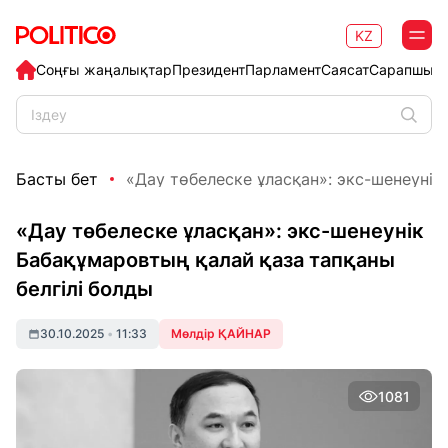
KZ
Соңғы жаңалықтар
Президент
Парламент
Саясат
Сарапшыл
Басты бет
«Дау төбелеске ұласқан»: экс-шенеунік 
«Дау төбелеске ұласқан»: экс-шенеунік
Бабақұмаровтың қалай қаза тапқаны
белгілі болды
30.10.2025
•
11:33
Мөлдір ҚАЙНАР
1081