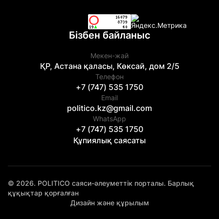
Бізбен байланыс
Мекен-жай
ҚР, Астана қаласы, Көксай, дом 2/5
Телефон
+7 (747) 535 1750
Email
politico.kz@gmail.com
WhatsApp
+7 (747) 535 1750
Құпиялық саясаты
© 2026. POLITICO саяси-әлеуметтік порталы. Барлық
құқықтар қорғалған
Дизайн және құрылым