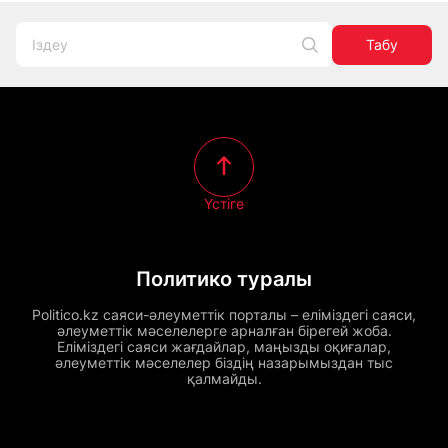
Табу
Үстіге
Политико туралы
Politico.kz саяси-әлеуметтік порталы – еліміздегі саяси,
әлеуметтік мәселелерге арналған бірегей жоба.
Еліміздегі саяси жағдайлар, маңызды оқиғалар,
әлеуметтік мәселелер біздің назарымыздан тыс
қалмайды.