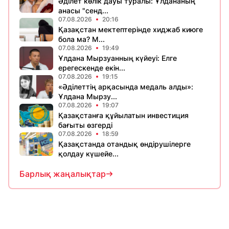
Әділет көлік дауы туралы: Ұлдананың
анасы "сенд...
07.08.2026
20:16
Қазақстан мектептерінде хиджаб киюге
бола ма? М...
07.08.2026
19:49
Ұлдана Мырзуанның күйеуі: Елге
ерегескенде екін...
07.08.2026
19:15
«Әділеттің арқасында медаль алды»:
Ұлдана Мырзу...
07.08.2026
19:07
Қазақстанға құйылатын инвестиция
бағыты өзгерді
07.08.2026
18:59
Қазақстанда отандық өндірушілерге
қолдау күшейе...
Барлық жаңалықтар