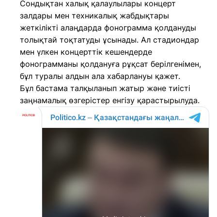
Сондықтан халық қалаулылары концерт
залдары мен техникалық жабдықтары
жеткілікті алаңдарда фонограмма қолдануды
толықтай тоқтатуды ұсынады. Ал стадиондар
мен үлкен концерттік кешендерде
фонограмманы қолдануға рұқсат берілгенімен,
бұл туралы алдын ала хабарлануы қажет.
Бұл бастама талқыланып жатыр және тиісті
заңнамалық өзгерістер енгізу қарастырылуда.