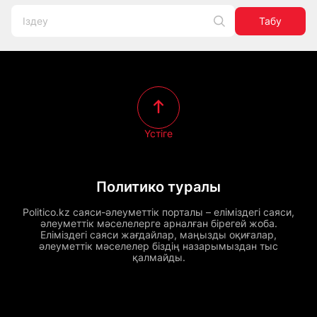
Табу
Үстіге
Политико туралы
Politico.kz саяси-әлеуметтік порталы – еліміздегі саяси,
әлеуметтік мәселелерге арналған бірегей жоба.
Еліміздегі саяси жағдайлар, маңызды оқиғалар,
әлеуметтік мәселелер біздің назарымыздан тыс
қалмайды.