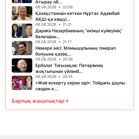
Атырау об...
06.08.2026
22:08
Қазақстаннан кеткен Нұртас Адамбай
АҚШ-қа көшуі...
06.08.2026
21:21
Дариға Назарбаевның “екінші куйеуінің”
балалары...
06.08.2026
21:17
Немере інісі: Момышұлының генерал
болуына қазақ...
06.08.2026
20:26
Ерболат Тоғызақов: Пәтерімнің
жоқтығынан үйленб...
06.08.2026
20:19
«Жәй ескерту керек еді»: Тойдағы даулы
сөзден к...
Барлық жаңалықтар