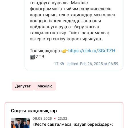
Депутат
Мәжіліс
Соңғы жаңалықтар
06.08.2026
23:32
«Кесте сақталмаса, жауап бересіздер»: