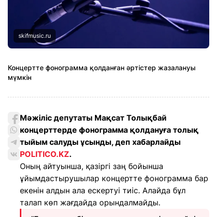
skifmusic.ru
Концертте фонограмма қолданған әртістер жазалануы
мүмкін
Мәжіліс депутаты Мақсат Толықбай
концерттерде фонограмма қолдануға толық
тыйым салуды ұсынды, деп хабарлайды
POLITICO.KZ
.
Оның айтуынша, қазіргі заң бойынша
ұйымдастырушылар концертте фонограмма бар
екенін алдын ала ескертуі тиіс. Алайда бұл
талап көп жағдайда орындалмайды.