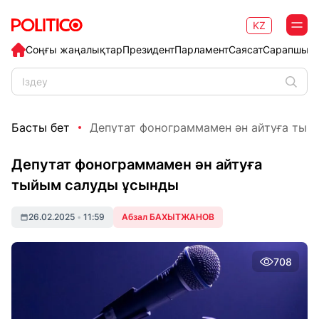
KZ
Соңғы жаңалықтар
Президент
Парламент
Саясат
Сарапшыл
Басты бет
Депутат фонограммамен ән айтуға тыйы
Депутат фонограммамен ән айтуға
тыйым салуды ұсынды
26.02.2025
•
11:59
Абзал БАХЫТЖАНОВ
708