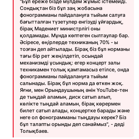
"Бұл ереже бізде мүлдем жұмыс істемейді.
Сондықтан біз бұл заң жобасына
фонограмманы пайдалануға тыйым салуға
бағытталған түзетулер енгізуді ұйғардық,
бірақ Мәдениет министрлігі оны
қолдамады. Мұнда көптеген сылтаулар бар.
Әсіресе, өңірлерде техниканың 70% - ы
тозған деп айтылады. Бірақ біз бұл норманы
тағы бір рет жеңілдетіп, осындай
механизмді ұсындық: егер концерт залы
техникамен толық қамтамасыз етілсе, онда
фонограмманы пайдалануға тыйым
салынады. Бірақ бұл норма да өткен жоқ.
Яғни, мен Орындаушының әнін YouTube-тен
де тыңдай аламын, диск сатып алып,
көлікте тыңдай аламын, бірақ көрермен
билет сатып алады, концертке барады және
неге ол фонограмманы тыңдауы керек? Біз
бұл талапты орынды деп санаймыз", - деді
Толықбаев.