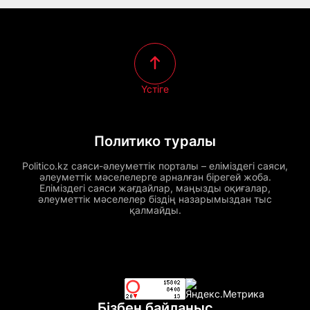
Үстіге
Политико туралы
Politico.kz саяси-әлеуметтік порталы – еліміздегі саяси,
әлеуметтік мәселелерге арналған бірегей жоба.
Еліміздегі саяси жағдайлар, маңызды оқиғалар,
әлеуметтік мәселелер біздің назарымыздан тыс
қалмайды.
Бізбен байланыс