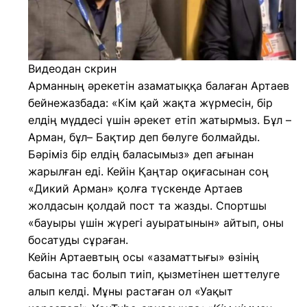
Видеодан скрин
Арманның әрекетін азаматыққа балаған Артаев
бейнежазбада: «Кім қай жақта жүрмесін, бір
елдің мүддесі үшін әрекет етіп жатырмыз. Бұл –
Арман, бұл– Бақтир деп бөлуге болмайды.
Бәріміз бір елдің баласымыз» деп ағынан
жарылған еді. Кейін Қаңтар оқиғасынан соң
«Дикий Арман» қолға түскенде Артаев
жолдасын қолдай пост та жазды. Спортшы
«бауыры үшін жүрегі ауыратынын» айтып, оны
босатуды сұраған.
Кейін Артаевтың осы «азаматтығы» өзінің
басына тас болып тиіп, қызметінен шеттелуге
алып келді. Мұны растаған ол «Уақыт