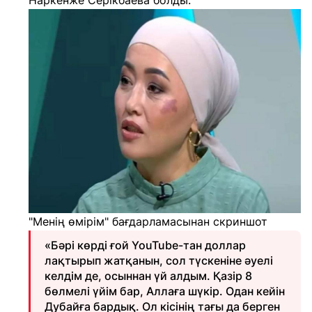
Наркенже Серікбаева болды.
"Менің өмірім" бағдарламасынан скриншот
«Бәрі көрді ғой YouTube-тан доллар
лақтырып жатқанын, сол түскеніне әуелі
келдім де, осыннан үй алдым. Қазір 8
бөлмелі үйім бар, Аллаға шүкір. Одан кейін
Дубайға бардық. Ол кісінің тағы да берген