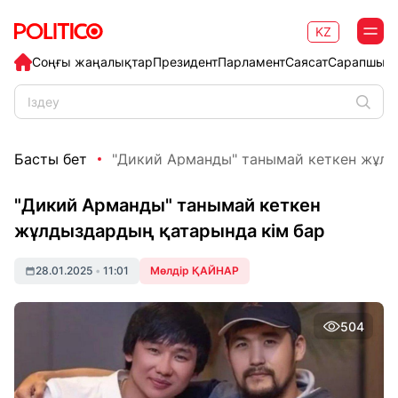
KZ
Соңғы жаңалықтар
Президент
Парламент
Саясат
Сарапшыл
Басты бет
"Дикий Арманды" танымай кеткен жұлды
"Дикий Арманды" танымай кеткен
жұлдыздардың қатарында кім бар
28.01.2025
•
11:01
Мөлдір ҚАЙНАР
504