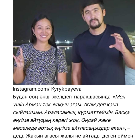
Instagram.com/ Kyrykbayeva
Бұдан соң әнші желідегі парақшасында
«Мен
үшін Арман тек жақын ағам. Ағам деп қана
сыйлаймын. Араласамын, құрметтеймін. Басқа
әңгіме айтудың керегі жоқ. Ондай жеке
мәселеде артық әңгіме айтпасаңыздар екен»
, –
деді. Жақын ағасы жалы не айтады деген оймен