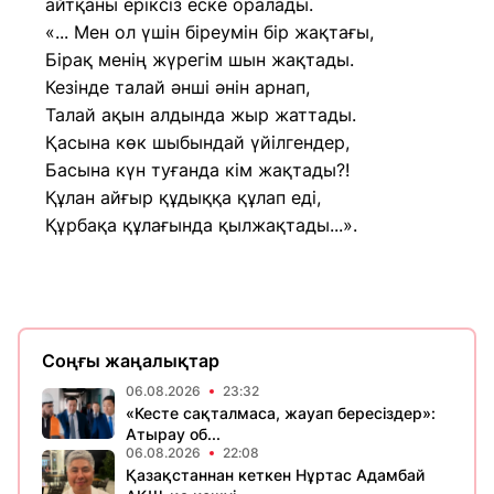
айтқаны еріксіз еске оралады.
«... Мен ол үшін біреумін бір жақтағы,
Бірақ менің жүрегім шын жақтады.
Кезінде талай әнші әнін арнап,
Талай ақын алдында жыр жаттады.
Қасына көк шыбындай үйілгендер,
Басына күн туғанда кім жақтады?!
Құлан айғыр құдыққа құлап еді,
Құрбақа құлағында қылжақтады...».
Соңғы жаңалықтар
06.08.2026
23:32
«Кесте сақталмаса, жауап бересіздер»:
Атырау об...
06.08.2026
22:08
Қазақстаннан кеткен Нұртас Адамбай