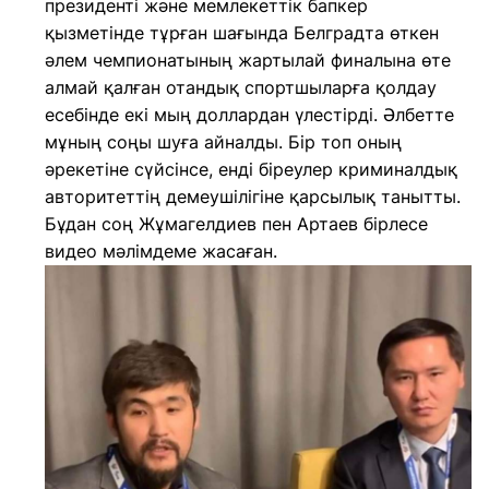
президенті және мемлекеттік бапкер
қызметінде тұрған шағында Белградта өткен
әлем чемпионатының жартылай финалына өте
алмай қалған отандық спортшыларға қолдау
есебінде екі мың доллардан үлестірді. Әлбетте
мұның соңы шуға айналды. Бір топ оның
әрекетіне сүйсінсе, енді біреулер криминалдық
авторитеттің демеушілігіне қарсылық танытты.
Бұдан соң Жұмагелдиев пен Артаев бірлесе
видео мәлімдеме жасаған.