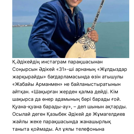
Қ.Әдікейдің инстаграм парақшасынан
Соңырсын Әдікей «31»-ші арнаның «Жұлдыздар
жарқырайды» бағдарламасында өзін атышулы
«Жабайы Арманмен» не байланыстыратынын
айтқан. «Шақырған жерден қалма дейді. Кім
шақырса да өнер адамының бәрі барады ғой.
Қуана-қуана барады-ау», – деп шынын ақтарды.
Осылай деген Қазыбек Әдікей де Жұмагелдиев
жайлы жеке парақшасында жанашырлық
таныта қоймады. Ал ұялы телефонына