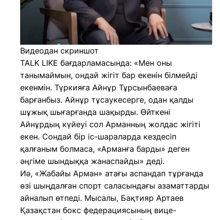
Видеодан скриншот
TALK LIKE бағдарламасында: «Мен оны
танымаймын, ондай жігіт бар екенін білмейді
екенмін. Түркияға Айнұр Тұрсынбаеваға
барғанбыз. Айнұр тұсаукесерге, одан қалды
шұжық шығарғанда шақырды. Өйткені
Айнұрдың күйеуі сол Арманның жолдас жігіті
екен. Сондай бір іс-шараларда кездесіп
қалғаным болмаса, «Арманға барды» деген
әңгіме шындыққа жанаспайды» деді.
Иә, «Жабайы Арман» атағы аспандап тұрғанда
өзі шыңдалған спорт саласындағы азаматтарды
айналып өтпеді. Мысалы, Бақтияр Артаев
Қазақстан бокс федерациясының вице-