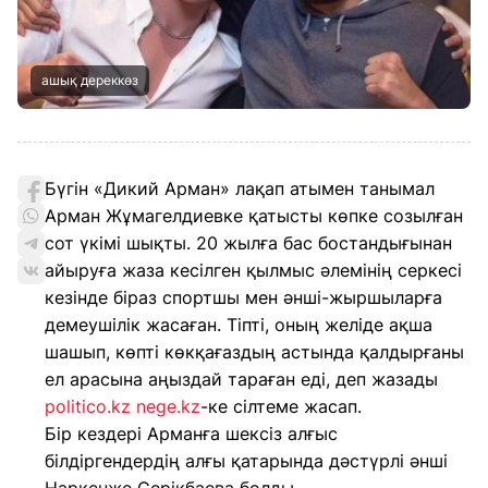
ашық дереккөз
Бүгін «Дикий Арман» лақап атымен танымал
Арман Жұмагелдиевке қатысты көпке созылған
сот үкімі шықты. 20 жылға бас бостандығынан
айыруға жаза кесілген қылмыс әлемінің серкесі
кезінде біраз спортшы мен әнші-жыршыларға
демеушілік жасаған. Тіпті, оның желіде ақша
шашып, көпті көкқағаздың астында қалдырғаны
ел арасына аңыздай тараған еді, деп жазады
politico.kz
nege.kz
-ке сілтеме жасап.
Бір кездері Арманға шексіз алғыс
білдіргендердің алғы қатарында дәстүрлі әнші