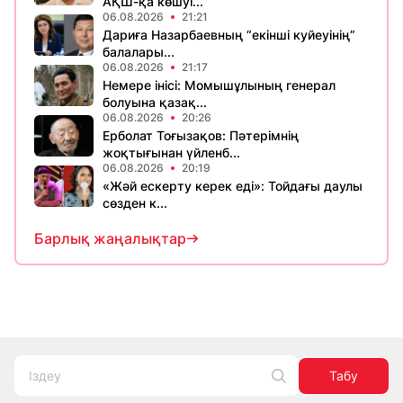
АҚШ-қа көшуі...
06.08.2026
21:21
Дариға Назарбаевның “екінші куйеуінің”
балалары...
06.08.2026
21:17
Немере інісі: Момышұлының генерал
болуына қазақ...
06.08.2026
20:26
Ерболат Тоғызақов: Пәтерімнің
жоқтығынан үйленб...
06.08.2026
20:19
«Жәй ескерту керек еді»: Тойдағы даулы
сөзден к...
Барлық жаңалықтар
Табу