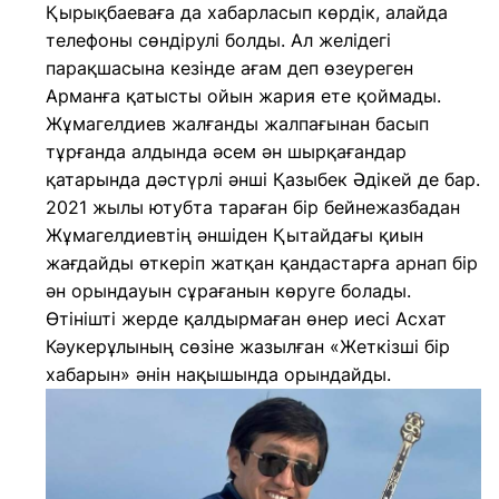
Қырықбаеваға да хабарласып көрдік, алайда
телефоны сөндірулі болды. Ал желідегі
парақшасына кезінде ағам деп өзеуреген
Арманға қатысты ойын жария ете қоймады.
Жұмагелдиев жалғанды жалпағынан басып
тұрғанда алдында әсем ән шырқағандар
қатарында дәстүрлі әнші Қазыбек Әдікей де бар.
2021 жылы ютубта тараған бір бейнежазбадан
Жұмагелдиевтің әншіден Қытайдағы қиын
жағдайды өткеріп жатқан қандастарға арнап бір
ән орындауын сұрағанын көруге болады.
Өтінішті жерде қалдырмаған өнер иесі Асхат
Кәукерұлының сөзіне жазылған «Жеткізші бір
хабарын» әнін нақышында орындайды.