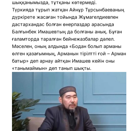
шыққанымызда, тұтқаны көтермеді.
Түркияда тұрып жатқан Айнұр Тұрсынбаеваның
дүркірете жасаған тойында Жұмагелдиевпен
дастархандас болған өнерпаздар арасында
Балғынбек Имашевтың да болғаны анық. Бұған
ғаламторда таралған бейнежазбалар дәлел.
Мәселен, оның алдында «Бодан болып арманы
өлген қазағымның, Арманын тірілтті ғой – Арман
батыр» деп арнау айтқан Имашев кейін оны
«танымаймын» деп танып шықты.