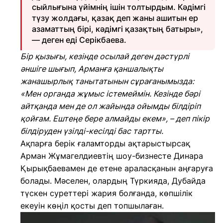
сыйлығына үйімнің ішін толтырдым. Кәдімгі
түзу жолдағы, қазақ деп жаны ашитын ер
азаматтың бірі, кәдімгі қазақтың батыры»,
― деген еді Серікбаева.
Бір қызығы, кезінде осылай деген дәстүрлі
әншіге шығып, Арманға қаншалықты
жанашырлық танытатынын сұрағанымызда:
«Мен органда жұмыс істемеймін. Кезінде бәрі
айтқанда мен де ол жайында ойымды білдіріп
қойғам. Ештеңе бере алмайды екем», – деп пікір
білдіруден үзілді-кесілді бас тартты.
Ақпарға берік ғаламторды ақтарыстырсақ
Арман Жұмагелдиевтің шоу-бизнесте Динара
Қырықбаевамен де етене араласқанын аңғаруға
болады. Мәселен, олардың Түркияда, Дубайда
түскен суреттері жария болғанда, көпшілік
екеуін көңіл қосты деп топшылаған.