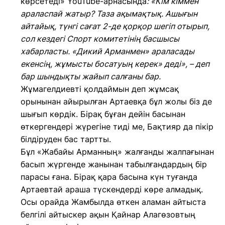
көрсетеді» YouTube-арнасында
: «Кім кіммен
араласпай жатыр? Таза ақымақтық. Ашығын
айтайық, түнгі сағат 2-де қорқор шегіп отырып,
сол кездегі Спорт комитетінің басшысы
хабарласты. «Дикий Арманмен» араласады
екенсің, жұмысты босатуың керек» деді», – деп
бар шындықты жайып салғаны бар.
Жұмагелдиевті қолдаймын деп жұмсақ
орынынан айырылған Артаевқа бұл жолы біз де
шығып көрдік. Бірақ бұған дейін басынан
өткергендері жүрегіне тиді ме, Бақтияр да пікір
білдіруден бас тартты.
Бұл «Жабайы Арманның» жалғанды жалпағынан
басып жүргенде жанынан табылғандардың бір
парасы ғана. Бірақ қара басына күн туғанда
Артаевтай араша түскендерді көре алмадық.
Осы орайда Жамбылда өткен аламан айтыста
белгілі айтыскер ақын Қайнар Алагөзовтың