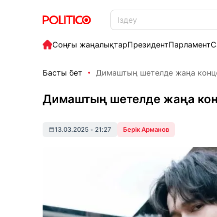
Соңғы жаңалықтар
Президент
Парламент
С
Басты бет
Димаштың шетелде жаңа конце
Димаштың шетелде жаңа конц
13.03.2025
•
21:27
Берік Арманов