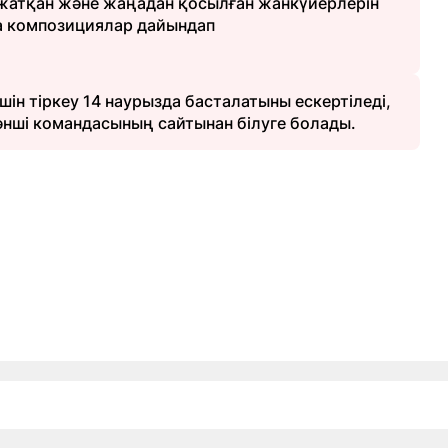
е жатқан және жаңадан қосылған жанкүйерлерін
а композициялар дайындап
шін тіркеу 14 наурызда басталатыны ескертіледі,
әнші командасының сайтынан білуге болады.