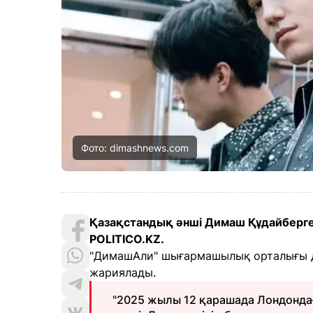
Фото: dimashnews.com
Қазақстандық әнші Димаш Құдайберге
POLITICO.KZ.
"ДимашАли" шығармашылық орталығы Ди
жариялады.
"2025 жылы 12 қарашада Лондонд