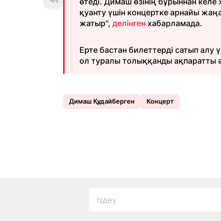
өтеді. Димаш өзінің бұрыннан кел
қуанту үшін концертке арнайы жаң
жатыр",
делінген
хабарламада.
Ерте бастан билеттерді сатып алу ү
ол туралы толыққанды ақпаратты 
Димаш Құдайберген
Концерт