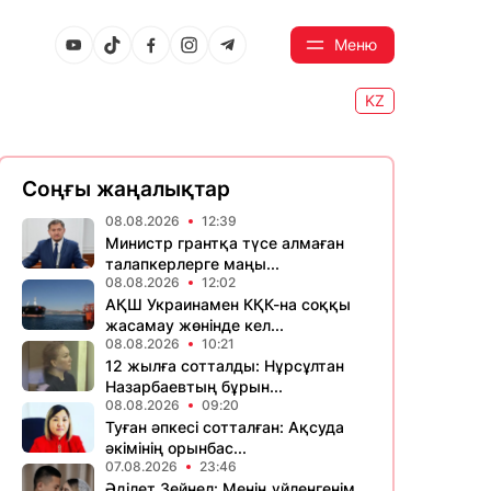
Меню
KZ
Соңғы жаңалықтар
08.08.2026
12:39
Министр грантқа түсе алмаған
талапкерлерге маңы...
08.08.2026
12:02
АҚШ Украинамен КҚК-на соққы
жасамау жөнінде кел...
08.08.2026
10:21
12 жылға сотталды: Нұрсұлтан
Назарбаевтың бұрын...
08.08.2026
09:20
Туған әпкесі сотталған: Ақсуда
әкімінің орынбас...
07.08.2026
23:46
Әділет Зейнел: Менің үйленгенім