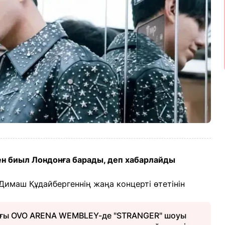
н биыл Лондонға барады, деп хабарлайды
маш Құдайбергеннің жаңа концерті өтетінін
ағы OVO ARENA WEMBLEY-де "STRANGER" шоуы