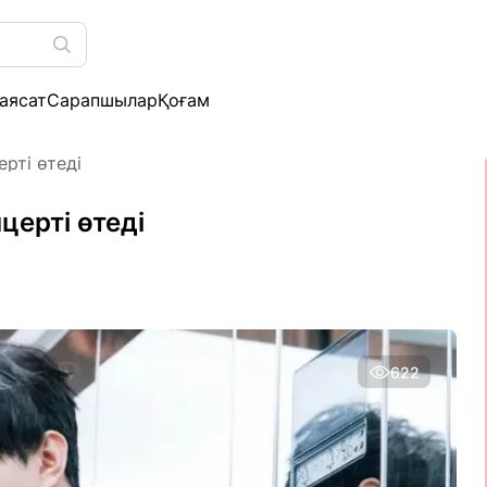
аясат
Сарапшылар
Қоғам
рті өтеді
ерті өтеді
622