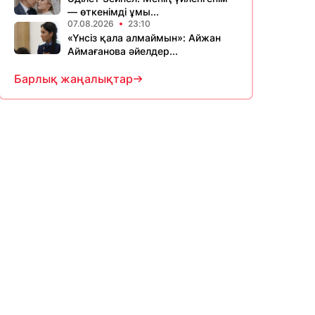
— өткенімді ұмы...
07.08.2026
23:10
«Үнсіз қала алмаймын»: Айжан
Аймағанова әйелдер...
Барлық жаңалықтар