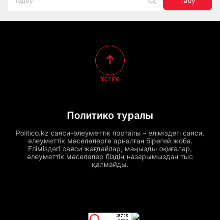
Табу
Үстіге
Политико туралы
Politico.kz саяси-әлеуметтік порталы – еліміздегі саяси,
әлеуметтік мәселелерге арналған бірегей жоба.
Еліміздегі саяси жағдайлар, маңызды оқиғалар,
әлеуметтік мәселелер біздің назарымыздан тыс
қалмайды.