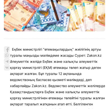
Еңбек министрлігі "өтемақылардың" жиілігінің артуы
туралы маңызды мәлімдеме жасады Сурет: Zakon.kz
Әлеуметтік желіде Еңбек және халықты әлеуметтік
қорғау министрлігі (ЕҚМ) өтемақы төлеп жатыр деген
ақпарат жалған. Бұл туралы 12 ақпанында
ведомствоның баспасөз қызметі мәлімдеді, деп
хабарлайды Zakon.kz. Ведомство әлеуметтік желілерде
Қазақстандықтарға Еңбек және халықты әлеуметтік
қорғау министрлігінен өтемақы төлейтіні туралы жалған
ақпарат таралып жатқанын атап өтті. Белгіленген