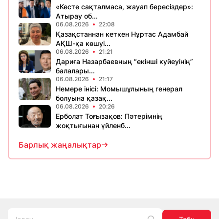
«Кесте сақталмаса, жауап бересіздер»:
Атырау об...
06.08.2026
22:08
Қазақстаннан кеткен Нұртас Адамбай
АҚШ-қа көшуі...
06.08.2026
21:21
Дариға Назарбаевның “екінші куйеуінің”
балалары...
06.08.2026
21:17
Немере інісі: Момышұлының генерал
болуына қазақ...
06.08.2026
20:26
Ерболат Тоғызақов: Пәтерімнің
жоқтығынан үйленб...
Барлық жаңалықтар