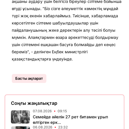
ақшаны аудару үшін белгісіз біреулер сілтеме бойынша
өтуді ұсынады. "Біз сізге әлеуметтік көмектің мұндай
түрі жоқ екенін хабарлаймыз. Тиісінше, хабарламада
көрсетілген сілтеме шабуылдаушылар үшін
пайдаланушының жеке деректерін алу тәсілі болуы
мүмкін. Алаяқтармен өзара әрекеттесуді болдырмау
үшін сілтемені ешқашан басуға болмайды деп кеңес
береміз", - делінген Еңбек министрлігі
қазақстандықтарға үндеуінде.
Басты ақпарат
Соңғы жаңалықтар
07.08.2026
09:15
Семейде әйелін 27 рет битамен ұрып
өлтірген ерк...
06.08.2026
23:32