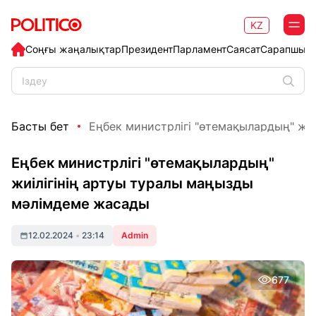
KZ
Соңғы жаңалықтар
Президент
Парламент
Саясат
Сарапшыл
Басты бет
Еңбек министрлігі "өтемақылардың" жиілі
Еңбек министрлігі "өтемақылардың"
жиілігінің артуы туралы маңызды
мәлімдеме жасады
12.02.2024
•
23:14
Admin
677